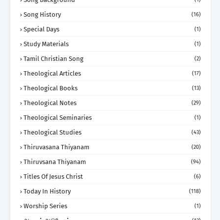
Song History
(16)
Special Days
(1)
Study Materials
(1)
Tamil Christian Song
(2)
Theological Articles
(17)
Theological Books
(13)
Theological Notes
(29)
Theological Seminaries
(1)
Theological Studies
(43)
Thiruvasana Thiyanam
(20)
Thiruvsana Thiyanam
(94)
Titles Of Jesus Christ
(6)
Today In History
(118)
Worship Series
(1)