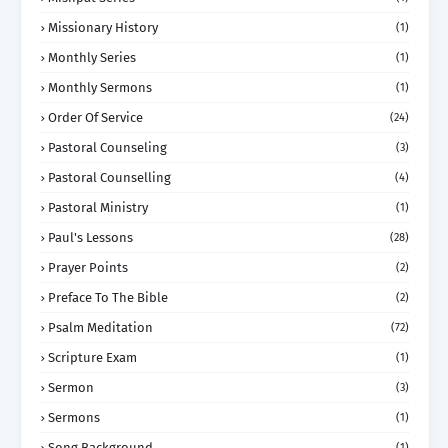
Missionary History
(1)
Monthly Series
(1)
Monthly Sermons
(1)
Order Of Service
(24)
Pastoral Counseling
(3)
Pastoral Counselling
(4)
Pastoral Ministry
(1)
Paul's Lessons
(28)
Prayer Points
(2)
Preface To The Bible
(2)
Psalm Meditation
(72)
Scripture Exam
(1)
Sermon
(3)
Sermons
(1)
Song Background
(1)