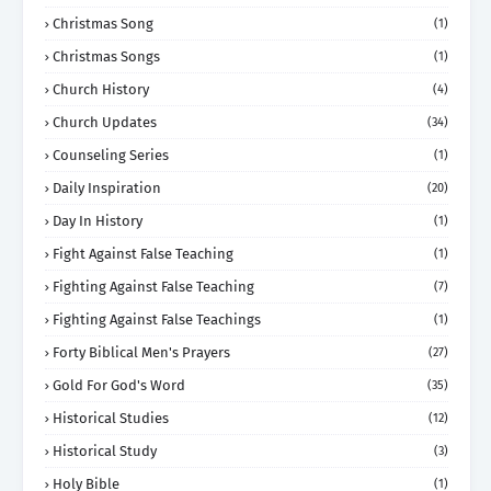
Christmas Song
(1)
Christmas Songs
(1)
Church History
(4)
Church Updates
(34)
Counseling Series
(1)
Daily Inspiration
(20)
Day In History
(1)
Fight Against False Teaching
(1)
Fighting Against False Teaching
(7)
Fighting Against False Teachings
(1)
Forty Biblical Men's Prayers
(27)
Gold For God's Word
(35)
Historical Studies
(12)
Historical Study
(3)
Holy Bible
(1)