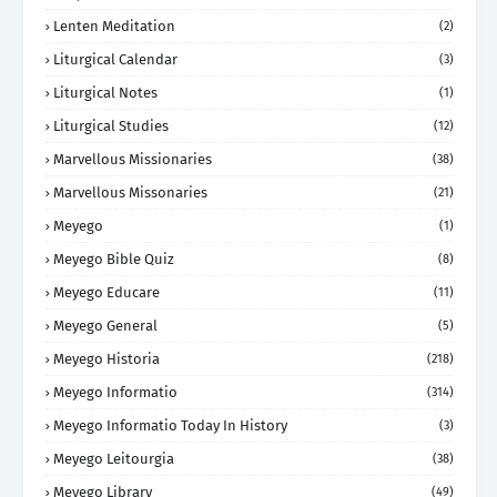
Lenten Meditation
(2)
Liturgical Calendar
(3)
Liturgical Notes
(1)
Liturgical Studies
(12)
Marvellous Missionaries
(38)
Marvellous Missonaries
(21)
Meyego
(1)
Meyego Bible Quiz
(8)
Meyego Educare
(11)
Meyego General
(5)
Meyego Historia
(218)
Meyego Informatio
(314)
Meyego Informatio Today In History
(3)
Meyego Leitourgia
(38)
Meyego Library
(49)