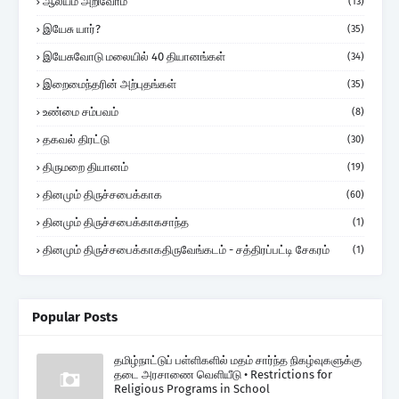
ஆலயம் அறிவோம்
(13)
இயேசு யார்?
(35)
இயேசுவோடு மலையில் 40 தியானங்கள்
(34)
இறைமைந்தரின் அற்புதங்கள்
(35)
உண்மை சம்பவம்
(8)
தகவல் திரட்டு
(30)
திருமறை தியானம்
(19)
தினமும் திருச்சபைக்காக
(60)
தினமும் திருச்சபைக்காகசாந்த
(1)
தினமும் திருச்சபைக்காகதிருவேங்கடம் - சத்திரப்பட்டி சேகரம்
(1)
Popular Posts
தமிழ்நாட்டுப் பள்ளிகளில் மதம் சார்ந்த நிகழ்வுகளுக்கு
தடை அரசாணை வெளியீடு • Restrictions for
Religious Programs in School