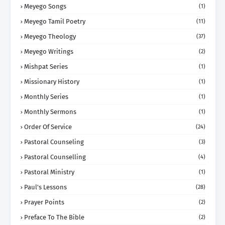
Meyego Songs
(1)
Meyego Tamil Poetry
(11)
Meyego Theology
(37)
Meyego Writings
(2)
Mishpat Series
(1)
Missionary History
(1)
Monthly Series
(1)
Monthly Sermons
(1)
Order Of Service
(24)
Pastoral Counseling
(3)
Pastoral Counselling
(4)
Pastoral Ministry
(1)
Paul's Lessons
(28)
Prayer Points
(2)
Preface To The Bible
(2)