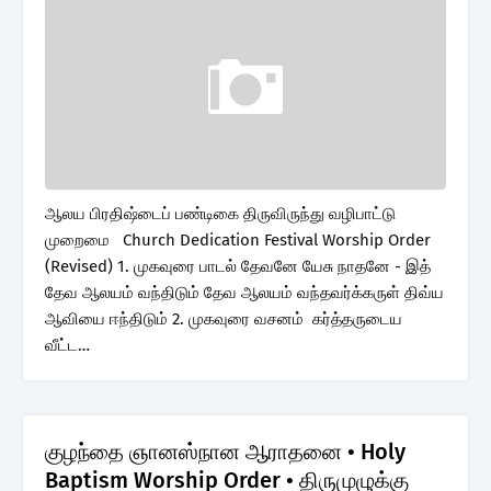
ஆலய பிரதிஷ்டைப் பண்டிகை திருவிருந்து வழிபாட்டு
முறைமை Church Dedication Festival Worship Order
(Revised) 1. முகவுரை பாடல் தேவனே யேசு நாதனே - இத்
தேவ ஆலயம் வந்திடும் தேவ ஆலயம் வந்தவர்க்கருள் திவ்ய
ஆவியை ஈந்திடும் 2. முகவுரை வசனம் கர்த்தருடைய
வீட்ட…
குழந்தை ஞானஸ்நான ஆராதனை • Holy
Baptism Worship Order • திருமுழுக்கு