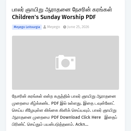
பாலர் ஞாயிறு ஆராதனை நேசரின் கரங்கள்
Children's Sunday Worship PDF
Meyego
June 25, 2026
Meyego Leitourgia
நேசரின் கரங்கள் என்ற கருத்தில் பாலர் ஞாயிறு ஆராதனை
முறைமை கீழ்க்கண்ட PDF இல் உள்ளது. இதை டவுன்லோட்
செய்ய கீழேயுள்ள லிங்கை கிளிக் செய்யவும். பாலர் ஞாயிறு
ஆராதனை முறைமை PDF Download Click Here இதைப்
பிரிண்ட் செய்தும் பயன்படுத்தலாம். Ackn…