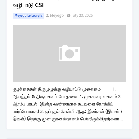
வழிபாடு CSI
Meyego
July 23, 2026
Meyego Leitourgia
குழந்தைகள் திருமுழுக்கு வழிபாட்டு முறைமை I.
ஆயத்தம் & திருவசனப் போதனை 1. முகவுரை வசனம் 2.
ஆரம்ப பாடல் (நின்ற வண்ணமாக கடவுளை நோக்கிப்
பார்ப்போமாக) 3. ஒப்புதல் கேள்வி ஆ.ந: இவர்கள் (இவன் /
இவள்) இதற்கு முன் ஞானஸ்நானம் பெற்றிருக்கிறார்களா…