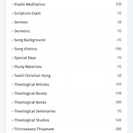
Psalm Meditation
(72)
Scripture Exam
(1)
Sermon
(3)
Sermons
(1)
Song Background
(1)
Song History
(16)
Special Days
(1)
Study Materials
(1)
Tamil Christian Song
(2)
Theological Articles
(17)
Theological Books
(13)
Theological Notes
(29)
Theological Seminaries
(1)
Theological Studies
(43)
Thiruvasana Thiyanam
(20)