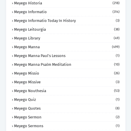
Meyego Historia
(218)
Meyego Informatio
(314)
Meyego Informatio Today In History
(3)
Meyego Leitourgia
(38)
Meyego Library
(49)
Meyego Manna
(499)
Meyego Manna Paul's Lessons
(1)
Meyego Manna Psalm Meditation
(10)
Meyego Missio
(26)
Meyego Missive
(3)
Meyego Nouthesia
(53)
Meyego Quiz
(1)
Meyego Quotes
(8)
Meyego Sermon
(2)
Meyego Sermons
(1)