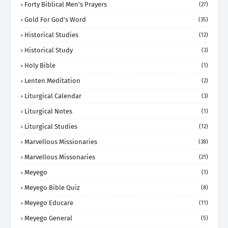
Forty Biblical Men's Prayers
(27)
Gold For God's Word
(35)
Historical Studies
(12)
Historical Study
(3)
Holy Bible
(1)
Lenten Meditation
(2)
Liturgical Calendar
(3)
Liturgical Notes
(1)
Liturgical Studies
(12)
Marvellous Missionaries
(38)
Marvellous Missonaries
(21)
Meyego
(1)
Meyego Bible Quiz
(8)
Meyego Educare
(11)
Meyego General
(5)