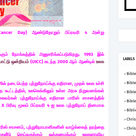
Cancer Day) ஆண்டுதோறும் பிப்ரவரி 4 அன்று
ும் நோக்கத்தில் அனுசரிக்கப்படுகிறது. 1993 இல்
LABELS
பாட்டு ஒன்றியம்
(UICC) கடந்த 2000 ஆம் ஆண்டில்
உலக
Bible
Bible
ல் நடைபெற்ற புற்றுநோய்க்கு எதிரான, முதல் உலக உச்சி
்த கூட்டத்தில், உலகெங்கிலும் உள்ள அரசு நிறுவனங்கள்
Bible
லைவர்கள் புற்றுநோய்க்கு எதிரான பாரிஸ் சாசனத்தில்
Bible
X பிரிவு மூலம் பிப்ரவரி 4 ஐ உலக புற்றுநோய் தினமாக
Bibli
Chris
ிஸ் சாசனம், புற்றுநோயாளிகளின் வாழ்க்கைத் தரத்தை
Chris
 முதலீடு செய்வதற்கும் ஒத்துழைக்கும் உலகளாவிய