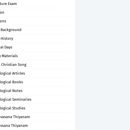
pture Exam
on
ons
 Background
 History
al Days
 Materials
 Christian Song
ogical Articles
logical Books
logical Notes
logical Seminaries
logical Studies
uvasana Thiyanam
uvsana Thiyanam