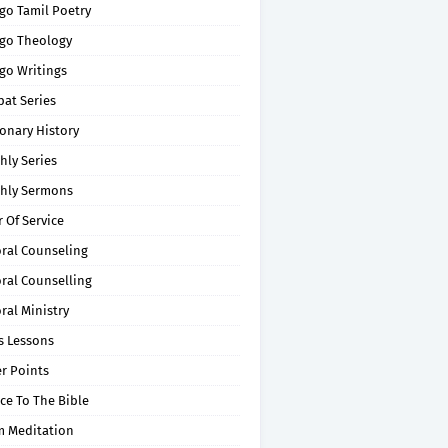
go Tamil Poetry
go Theology
go Writings
pat Series
onary History
hly Series
hly Sermons
 Of Service
oral Counseling
ral Counselling
ral Ministry
s Lessons
r Points
ce To The Bible
m Meditation