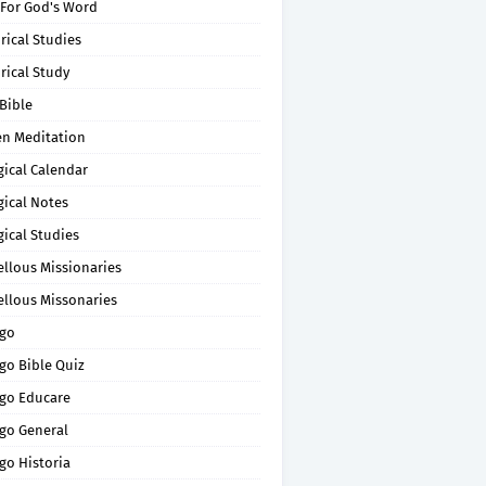
 For God's Word
rical Studies
rical Study
Bible
en Meditation
gical Calendar
gical Notes
gical Studies
ellous Missionaries
ellous Missonaries
go
go Bible Quiz
go Educare
go General
go Historia