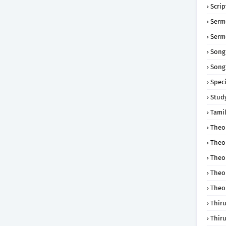
Scri
Serm
Serm
Song
Song
Speci
Study
Tamil
Theol
Theo
Theo
Theo
Theo
Thir
Thir