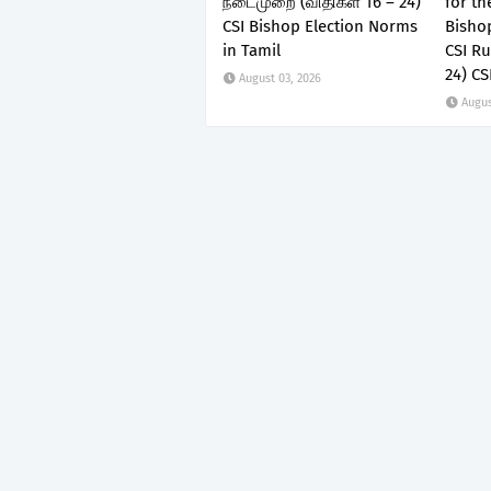
நடைமுறை (விதிகள் 16 – 24)
for th
CSI Bishop Election Norms
Bishop
in Tamil
CSI Ru
24) CS
August 03, 2026
Augus