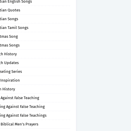
tian English Songs
stian Quotes
tian Songs
tian Tamil Songs
stmas Song
stmas Songs
ch History
ch Updates
seling Series
 Inspiration
n History
 Against False Teaching
ing Against False Teaching
ing Against False Teachings
 Biblical Men's Prayers