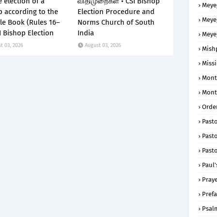
e election of a
விதிமுறைகள் • CSI Bishop
Meye
 according to the
Election Procedure and
Meye
le Book (Rules 16–
Norms Church of South
I Bishop Election
India
Meye
t 03, 2026
August 03, 2026
Mish
Missi
Mont
Mont
Order
Past
Pasto
Pasto
Paul'
Praye
Prefa
Psal