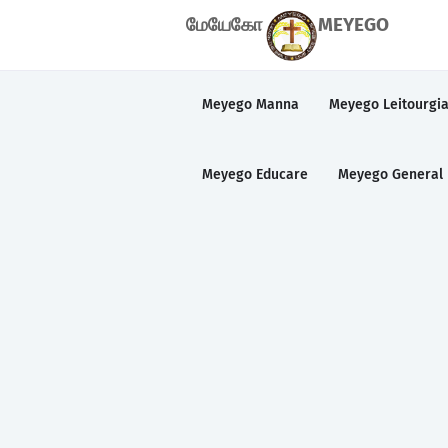
மேயேகோ
MEYEGO
Meyego Manna
Meyego Leitourgi
Meyego Educare
Meyego General