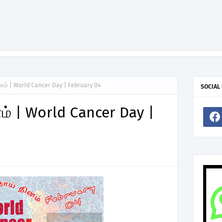
ினம் | World Cancer Day | February 04
SOCIAL
ம் | World Cancer Day |