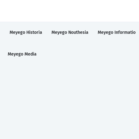
a
Meyego Historia
Meyego Nouthesia
Meyego Informatio
Meyego Media