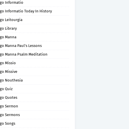
go Informatio
go Informatio Today In History
go Leitourgia
go Library
go Manna
go Manna Paul's Lessons
go Manna Psalm Meditation
go Missio
go Missive
go Nouthesia
go Quiz
go Quotes
go Sermon
go Sermons
go Songs