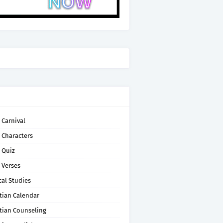
 Carnival
 Characters
 Quiz
 Verses
cal Studies
tian Calendar
tian Counseling