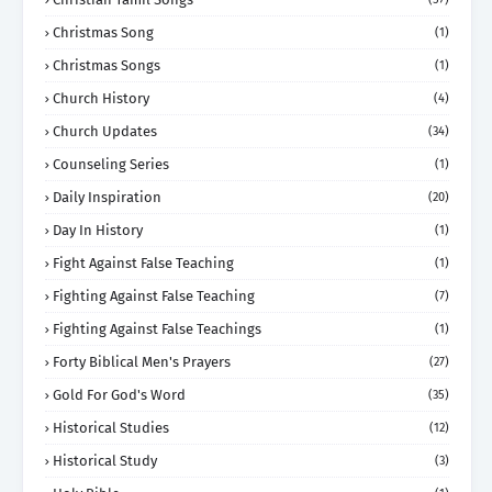
Christmas Song
(1)
Christmas Songs
(1)
Church History
(4)
Church Updates
(34)
Counseling Series
(1)
Daily Inspiration
(20)
Day In History
(1)
Fight Against False Teaching
(1)
Fighting Against False Teaching
(7)
Fighting Against False Teachings
(1)
Forty Biblical Men's Prayers
(27)
Gold For God's Word
(35)
Historical Studies
(12)
Historical Study
(3)