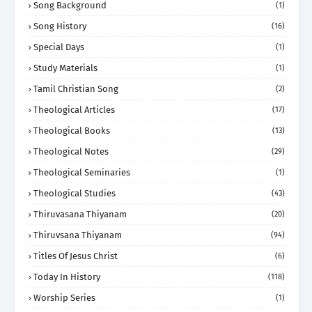
Song Background
(1)
Song History
(16)
Special Days
(1)
Study Materials
(1)
Tamil Christian Song
(2)
Theological Articles
(17)
Theological Books
(13)
Theological Notes
(29)
Theological Seminaries
(1)
Theological Studies
(43)
Thiruvasana Thiyanam
(20)
Thiruvsana Thiyanam
(94)
Titles Of Jesus Christ
(6)
Today In History
(118)
Worship Series
(1)