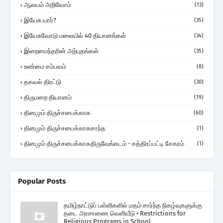
ஆலயம் அறிவோம்
(13)
இயேசு யார்?
(35)
இயேசுவோடு மலையில் 40 தியானங்கள்
(34)
இறைமைந்தரின் அற்புதங்கள்
(35)
உண்மை சம்பவம்
(8)
தகவல் திரட்டு
(30)
திருமறை தியானம்
(19)
தினமும் திருச்சபைக்காக
(60)
தினமும் திருச்சபைக்காகசாந்த
(1)
தினமும் திருச்சபைக்காகதிருவேங்கடம் - சத்திரப்பட்டி சேகரம்
(1)
Popular Posts
தமிழ்நாட்டுப் பள்ளிகளில் மதம் சார்ந்த நிகழ்வுகளுக்கு
தடை அரசாணை வெளியீடு • Restrictions for
Religious Programs in School