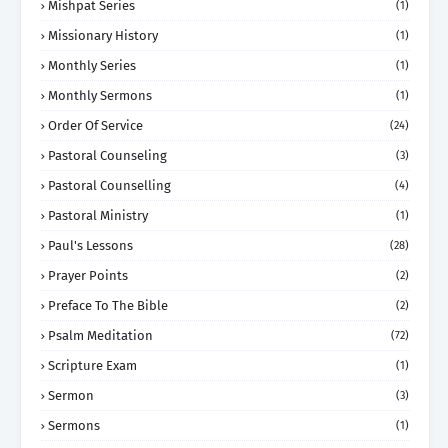
Mishpat Series
(1)
Missionary History
(1)
Monthly Series
(1)
Monthly Sermons
(1)
Order Of Service
(24)
Pastoral Counseling
(3)
Pastoral Counselling
(4)
Pastoral Ministry
(1)
Paul's Lessons
(28)
Prayer Points
(2)
Preface To The Bible
(2)
Psalm Meditation
(72)
Scripture Exam
(1)
Sermon
(3)
Sermons
(1)