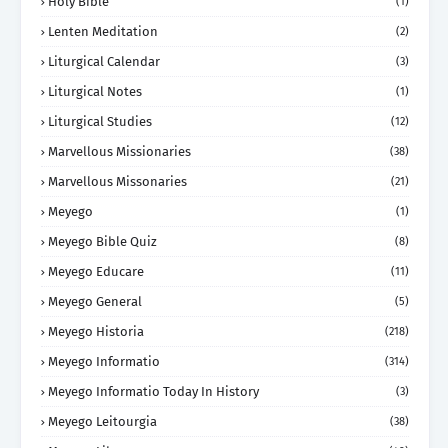
Holy Bible
(1)
Lenten Meditation
(2)
Liturgical Calendar
(3)
Liturgical Notes
(1)
Liturgical Studies
(12)
Marvellous Missionaries
(38)
Marvellous Missonaries
(21)
Meyego
(1)
Meyego Bible Quiz
(8)
Meyego Educare
(11)
Meyego General
(5)
Meyego Historia
(218)
Meyego Informatio
(314)
Meyego Informatio Today In History
(3)
Meyego Leitourgia
(38)