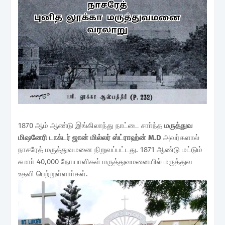
1870 ஆம் ஆண்டு இங்கிலாந்து நாட்டை சாா்ந்த
மருத்துவ
மிஷனேரி டாக்டர் ஜான் மில்லர் ஸ்ட்ராஹ்ன் M.D
அவர்களால்
நாசரேத் மருத்துவமனை நிறுவப்பட்டது. 1871 ஆண்டு மட்டும்
சுமாா் 40,000 நோயாளிகள் மருத்துவமனையில் மருத்துவ
உதவி பெற்றுள்ளாா்கள்.