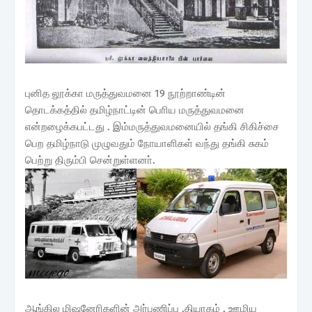
புனித லூக்கா மருத்துவமனை 19 நூற்றாண்டின்
தொடக்கத்தில் தமிழ்நாட்டின் பொிய மருத்துவமனை
என்றழைக்கபட்டது . இம்மருத்துவமனையில் தங்கி சிகிச்சை
பெற தமிழ்நாடு முழுவதும் நோயாளிகள் வந்து தங்கி சுகம்
பெற்று திரும்பி சென்றுள்ளனா்.
ஆங்கில மிஷனேரிகளின் அர்பணிப்பு ,தியாகம் , ஊழிய