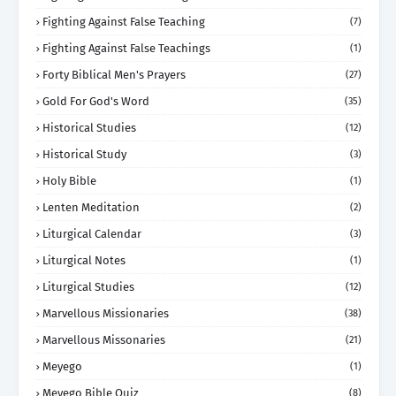
Fighting Against False Teaching
(7)
Fighting Against False Teachings
(1)
Forty Biblical Men's Prayers
(27)
Gold For God's Word
(35)
Historical Studies
(12)
Historical Study
(3)
Holy Bible
(1)
Lenten Meditation
(2)
Liturgical Calendar
(3)
Liturgical Notes
(1)
Liturgical Studies
(12)
Marvellous Missionaries
(38)
Marvellous Missonaries
(21)
Meyego
(1)
Meyego Bible Quiz
(8)