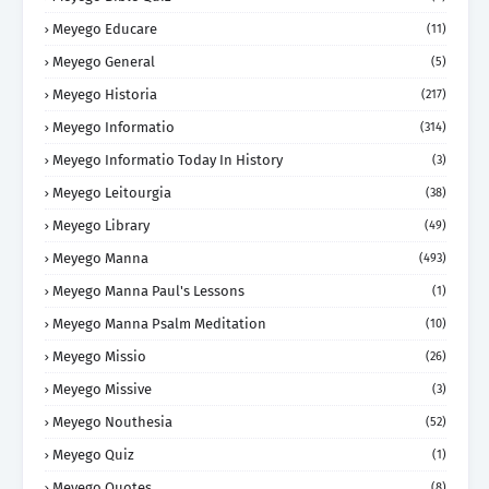
Meyego Educare
(11)
Meyego General
(5)
Meyego Historia
(217)
Meyego Informatio
(314)
Meyego Informatio Today In History
(3)
Meyego Leitourgia
(38)
Meyego Library
(49)
Meyego Manna
(493)
Meyego Manna Paul's Lessons
(1)
Meyego Manna Psalm Meditation
(10)
Meyego Missio
(26)
Meyego Missive
(3)
Meyego Nouthesia
(52)
Meyego Quiz
(1)
Meyego Quotes
(8)