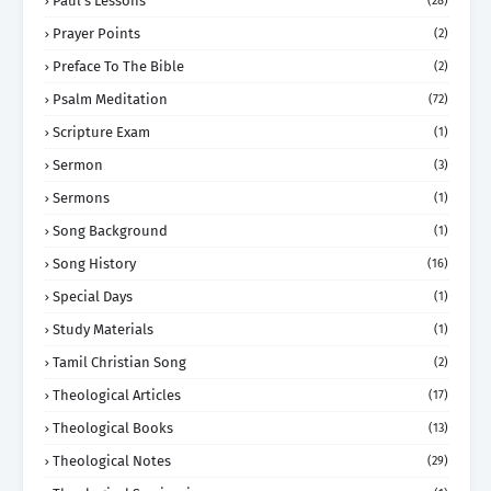
Paul's Lessons
(28)
Prayer Points
(2)
Preface To The Bible
(2)
Psalm Meditation
(72)
Scripture Exam
(1)
Sermon
(3)
Sermons
(1)
Song Background
(1)
Song History
(16)
Special Days
(1)
Study Materials
(1)
Tamil Christian Song
(2)
Theological Articles
(17)
Theological Books
(13)
Theological Notes
(29)