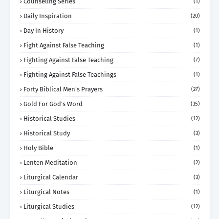
Counseling Series
(1)
Daily Inspiration
(20)
Day In History
(1)
Fight Against False Teaching
(1)
Fighting Against False Teaching
(7)
Fighting Against False Teachings
(1)
Forty Biblical Men's Prayers
(27)
Gold For God's Word
(35)
Historical Studies
(12)
Historical Study
(3)
Holy Bible
(1)
Lenten Meditation
(2)
Liturgical Calendar
(3)
Liturgical Notes
(1)
Liturgical Studies
(12)