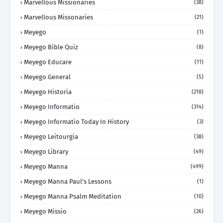
Marvellous Missionaries
(38)
Marvellous Missonaries
(21)
Meyego
(1)
Meyego Bible Quiz
(8)
Meyego Educare
(11)
Meyego General
(5)
Meyego Historia
(218)
Meyego Informatio
(314)
Meyego Informatio Today In History
(3)
Meyego Leitourgia
(38)
Meyego Library
(49)
Meyego Manna
(499)
Meyego Manna Paul's Lessons
(1)
Meyego Manna Psalm Meditation
(10)
Meyego Missio
(26)