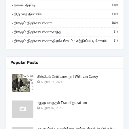
தகவல் திரட்டு
(30)
திருமறை தியானம்
(19)
தினமும் திருச்சபைக்காக
(60)
தினமும் திருச்சபைக்காகசாந்த
(1)
தினமும் திருச்சபைக்காகதிருவேங்கடம் - சத்திரப்பட்டி சேகரம்
(1)
Popular Posts
வில்லியம் கேரி வரலாறு | William Carey
August 17, 2021
மறுரூபமாகுதல் Transfiguration
August 07, 2026
மறுரூபம்: வேத வார்த்தை ஆய்வு மற்றும் ஆவிக்குரிய