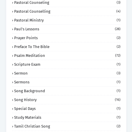
Pastoral Counseling
(3)
Pastoral Counselling
(4)
Pastoral Ministry
(1)
Paul's Lessons
(28)
Prayer Points
(2)
Preface To The Bible
(2)
Psalm Meditation
(72)
Scripture Exam
(1)
Sermon
(3)
Sermons
(1)
Song Background
(1)
Song History
(16)
Special Days
(1)
Study Materials
(1)
Tamil Christian Song
(2)