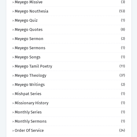
Meyego Missive
(3)
Meyego Nouthesia
(53)
Meyego Quiz
(1)
Meyego Quotes
(8)
Meyego Sermon
(2)
Meyego Sermons
(1)
Meyego Songs
(1)
Meyego Tamil Poetry
(11)
Meyego Theology
(37)
Meyego Writings
(2)
Mishpat Series
(1)
Missionary History
(1)
Monthly Series
(1)
Monthly Sermons
(1)
Order Of Service
(24)