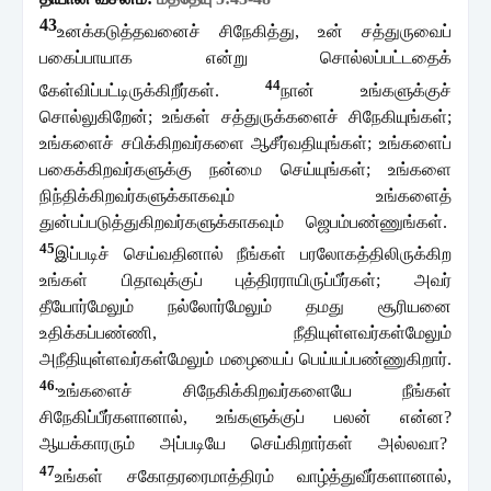
43
உனக்கடுத்தவனைச்
சிநேகித்து
,
உன்
சத்துருவைப்
பகைப்பாயாக
என்று
சொல்லப்பட்டதைக்
44
கேள்விப்பட்டிருக்கிறீர்கள்
.
நான்
உங்களுக்குச்
சொல்லுகிறேன்
;
உங்கள்
சத்துருக்களைச்
சிநேகியுங்கள்
;
உங்களைச்
சபிக்கிறவர்களை
ஆசீர்வதியுங்கள்
;
உங்களைப்
பகைக்கிறவர்களுக்கு
நன்மை
செய்யுங்கள்
;
உங்களை
நிந்திக்கிறவர்களுக்காகவும்
உங்களைத்
துன்பப்படுத்துகிறவர்களுக்காகவும்
ஜெபம்பண்ணுங்கள்
.
45
இப்படிச்
செய்வதினால்
நீங்கள்
பரலோகத்திலிருக்கிற
உங்கள்
பிதாவுக்குப்
புத்திரராயிருப்பீர்கள்
;
அவர்
தீயோர்மேலும்
நல்லோர்மேலும்
தமது
சூரியனை
உதிக்கப்பண்ணி
,
நீதியுள்ளவர்கள்மேலும்
அநீதியுள்ளவர்கள்மேலும்
மழையைப்
பெய்யப்பண்ணுகிறார்
.
46.
உங்களைச்
சிநேகிக்கிறவர்களையே
நீங்கள்
சிநேகிப்பீர்களானால்
,
உங்களுக்குப்
பலன்
என்ன
?
ஆயக்காரரும்
அப்படியே
செய்கிறார்கள்
அல்லவா
?
47
உங்கள்
சகோதரரைமாத்திரம்
வாழ்த்துவீர்களானால்
,