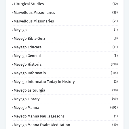
Liturgical Studies
(12)
Marvellous Missionaries
(38)
Marvellous Missonaries
(21)
Meyego
(1)
Meyego Bible Quiz
(8)
Meyego Educare
(11)
Meyego General
(5)
Meyego Historia
(218)
Meyego Informatio
(314)
Meyego Informatio Today In History
(3)
Meyego Leitourgia
(38)
Meyego Library
(49)
Meyego Manna
(495)
Meyego Manna Paul's Lessons
(1)
Meyego Manna Psalm Meditation
(10)