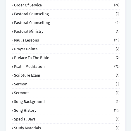
Order Of Service
(24)
Pastoral Counseling
(3)
Pastoral Counselling
(4)
Pastoral Ministry
(1)
Paul's Lessons
(28)
Prayer Points
(2)
Preface To The Bible
(2)
Psalm Meditation
(72)
Scripture Exam
(1)
Sermon
(3)
Sermons
(1)
Song Background
(1)
Song History
(16)
Special Days
(1)
Study Materials
(1)