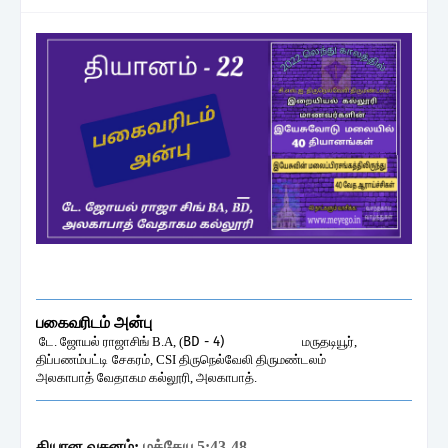
பகைவரிடம் அன்பு
டே. ஜோயல் ராஜாசிங் B.A,
(
BD - 4)
மருதடியூர்,
திப்பணம்பட்டி
சேகரம், CSI திருநெல்வேலி திருமண்டலம்
அலகாபாத் வேதாகம கல்லூரி, அலகாபாத்.
தியான
வசனம்
:
மத்தேயு
5:43-48