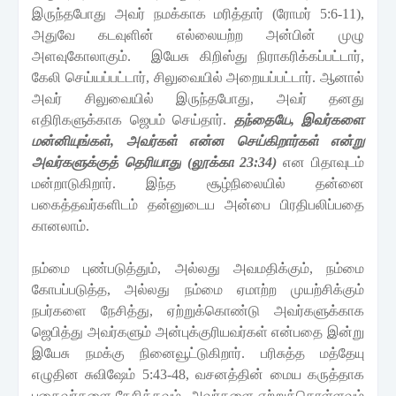
இருந்தபோது
அவர்
நமக்காக
மரித்தார்
(
ரோமர்
5:6-11),
அதுவே
கடவுளின்
எல்லையற்ற
அன்பின்
முழு
அளவுகோலாகும்
.
இயேசு
கிறிஸ்து
நிராகரிக்கப்பட்டார்
,
கேலி
செய்யப்பட்டார்
,
சிலுவையில்
அறையப்பட்டார்
.
ஆனால்
அவர்
சிலுவையில்
இருந்தபோது
,
அவர்
தனது
எதிரிகளுக்காக
ஜெபம்
செய்தார்
.
தந்தையே
,
இவர்களை
மன்னியுங்கள்
,
அவர்கள்
என்ன
செய்கிறார்கள்
என்று
அவர்களுக்குத்
தெரியாது
(
லூக்கா
23:34)
என
பிதாவுடம்
மன்றாடுகிறார்
.
இந்த
சூழ்நிலையில்
தன்னை
பகைத்தவர்களிடம்
தன்னுடைய
அன்பை
பிரதிபலிப்பதை
கானலாம்
.
நம்மை
புண்படுத்தும்
,
அல்லது
அவமதிக்கும்
,
நம்மை
கோபப்படுத்த
,
அல்லது
நம்மை
ஏமாற்ற
முயற்சிக்கும்
நபர்களை
நேசித்து
,
ஏற்றுக்கொண்டு
அவர்களுக்காக
ஜெபித்
து
அவர்களும்
அன்புக்குரியவர்கள்
என்பதை
இன்று
இயேசு
நமக்கு
நினைவூட்டுகிறார்
.
பரிசுத்த
மத்தேயு
எழுதின
சுவிஷேம்
5:43-48,
வசனத்தின்
மைய
கருத்தாக
பகைவர்களை
நேசிக்கவும்
,
அவர்களை
ஏற்றுக்கொள்ளவும்