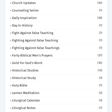
Church Updates
(34)
Counseling Series
(1)
Daily Inspiration
(20)
Day In History
(1)
Fight Against False Teaching
(1)
Fighting Against False Teaching
(7)
Fighting Against False Teachings
(1)
Forty Biblical Men's Prayers
(27)
Gold For God's Word
(35)
Historical Studies
(12)
Historical Study
(3)
Holy Bible
(1)
Lenten Meditation
(2)
Liturgical Calendar
(3)
Liturgical Notes
(1)