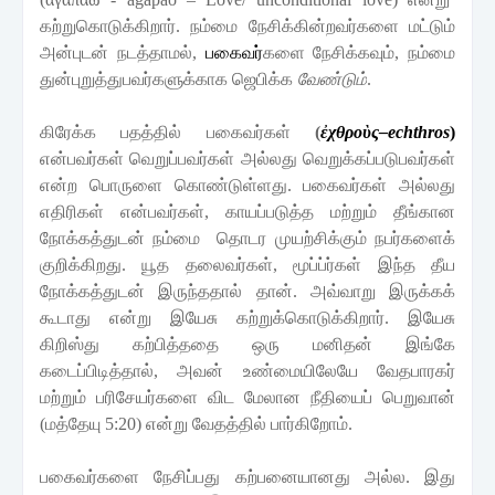
கற்றுகொடுக்கிறார்
.
நம்மை
நேசிக்கின்றவர்களை
மட்டும்
அன்புடன்
நடத்தாமல்
,
பகைவர்
களை
நேசிக்கவும்
,
நம்மை
துன்புறுத்துபவர்களுக்காக
ஜெபிக்க
வேண்டும்
.
கிரேக்க
பதத்தில்
பகைவர்கள்
(
ἐ
χθρο
ὺ
ς
–
echthros
)
என்பவர்கள்
வெறுப்பவர்கள்
அல்லது வெறுக்கப்படுபவர்கள்
என்ற
பொருளை
கொண்டுள்ளது
.
பகைவர்கள்
அல்லது
எதிரிகள்
என்பவர்கள்
,
காயப்படுத்த
மற்றும்
தீங்கான
நோக்கத்துடன்
நம்மை
தொடர
முயற்சிக்கும்
நபர்களைக்
குறிக்கிறது
.
யூத தலைவர்கள், மூப்ப்ர்கள் இந்த தீய
நோக்கத்துடன் இருந்ததால் தான். அவ்வாறு இருக்கக்
கூடாது என்று இயேசு கற்றுக்கொடுக்கிறார். இயேசு
கிறிஸ்து
கற்பித்ததை
ஒரு
மனிதன்
இங்கே
கடைப்பிடித்தால்
,
அவன்
உண்மையிலேயே
வேதபாரகர்
மற்றும்
பரிசேயர்களை
விட
மேலான
நீதியைப்
பெறுவான்
(
மத்தேயு
5:20)
என்று
வேதத்தில்
பார்கிறோம்
.
பகைவர்களை
நேசிப்பது
கற்பனையானது
அல்ல
.
இது