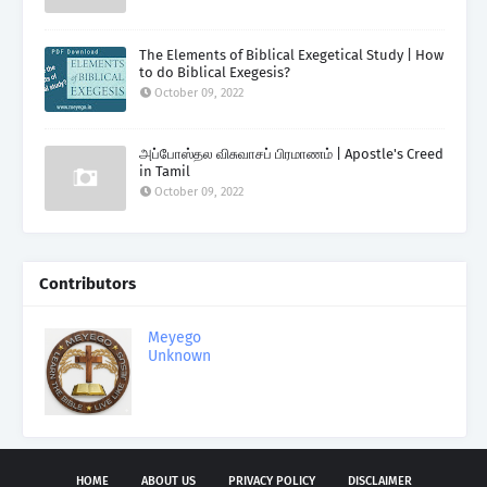
The Elements of Biblical Exegetical Study | How
to do Biblical Exegesis?
October 09, 2022
அப்போஸ்தல விசுவாசப் பிரமாணம் | Apostle's Creed
in Tamil
October 09, 2022
Contributors
Meyego
Unknown
HOME
ABOUT US
PRIVACY POLICY
DISCLAIMER