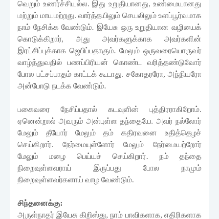
வெறும்
உணர்ச்சியல்ல
.
இது
உறுதியானது
,
உண்மையானது
மற்றும் மாயமற்றது
.
வார்த்தயிலும் செயலிலும்
உளப்பூர்வமாக
நாம்
நேசிக்க
வேண்டும்
.
இயேசு
ஒரு
உறுதியான
வழியைக்
கொடுக்கிறார்
,
அது
அவர்களுக்காக
அவர்களின்
இரட்சிப்புக்காக
ஜெபிப்பதாகும்
.
மேலும் ஒருவரையொருவர்
வாழ்த்துவதில் பணப்பிரியன் கொண்ட வரித்தண்டுவோர்
போல பட்சப்பாதம் காட்டக் கூடாது. சகோதரரோ, அந்நியரோ
அன்போடு நடக்க வேண்டும்.
பகைவரை நேசிப்பதால் கடவுளின் புத்திரராகிறோம்.
ஏனென்றால் அவரும் அன்புள்ள தந்தையே. அவர் நல்லோர்
மேலும் தீயோர் மேலும் தம் கதிரவனை உதித்தெழச்
செய்கிறார். நேர்மையுள்ளோர் மேலும் நேர்மையற்றோர்
மேலும் மழை பெய்யச் செய்கிறார். நம் தந்தை
நிறைவுள்ளவராய் இருப்பது போல நாமும்
நிறைவுள்ளவர்களாய் வாழ வேண்டும்.
சிந்தனைக்கு
:
அருள்நாதர்
இயேசு
கிறிஸ்து
,
நாம்
பாவிகளாக
,
எதிரிகளாக