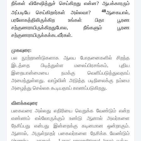
நீங்கள்
விசேஷித்துச்
செய்கிறது
என்ன
?
ஆயக்காரரும்
48
அப்படியே
செய்கிறார்கள்
அல்லவா
?
ஆகையால்
,
பரலோகத்திலிருக்கிற
உங்கள்
பிதா
பூரண
சற்குணராயிருக்கிறதுபோல
,
நீங்களும்
பூரண
சற்குணராயிருக்கக்கடவீர்கள்
.
முகவுரை
:
பல
நூற்றாண்டுகளாக
ஆலய
போதனைகளில்
சிறந்த
இடத்தை
பிடித்துள்ள மலைப்பிரசங்கம்,
புதிய
இறையான்மையை
நமக்கு
வெளிப்படுத்துவதாய்
அமைந்துள்ளது
.
வாழ்வின்
அடுத்த
படிநிலைக்கு
நம்மை
அழைத்து
செல்லக
கூடியதாய்
காணப்படுகிறது
.
விளக்கவுரை
பகைவரை
அல்லது எதிரியை
வெறுக்க
வேண்டும்
என்ற
எண்ணம்
எல்லோருக்கும்
உண்டு
ஆனால்
அவர்களை
நேசிப்பது
என்பது
இன்றைக்கு
கடினமான
ஒன்றாகும்
.
ஆனால்
,
அருள்நாதர்
பகைவர்களை
நேசிக்க
வேண்டும்
(ἀγαπάω - agapaó – Love/ unconditional love)
என்று