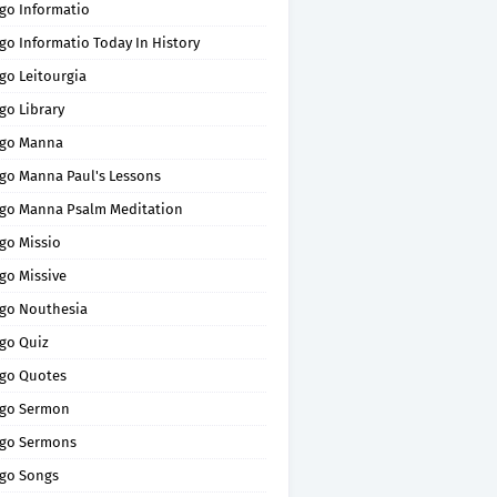
go Informatio
go Informatio Today In History
go Leitourgia
go Library
go Manna
go Manna Paul's Lessons
go Manna Psalm Meditation
go Missio
go Missive
go Nouthesia
go Quiz
go Quotes
go Sermon
go Sermons
go Songs