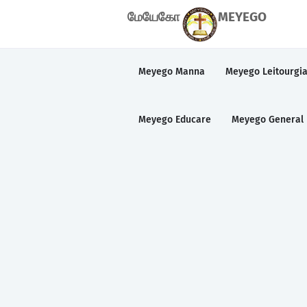
மேயேகோ
MEYEGO
Meyego Manna
Meyego Leitourgi
Meyego Educare
Meyego General