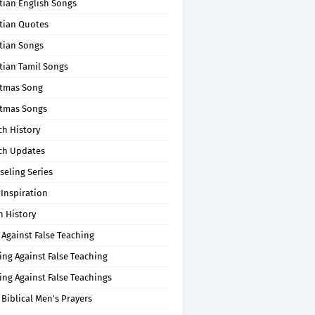
tian English Songs
stian Quotes
tian Songs
tian Tamil Songs
stmas Song
stmas Songs
ch History
ch Updates
seling Series
 Inspiration
n History
 Against False Teaching
ing Against False Teaching
ing Against False Teachings
 Biblical Men's Prayers