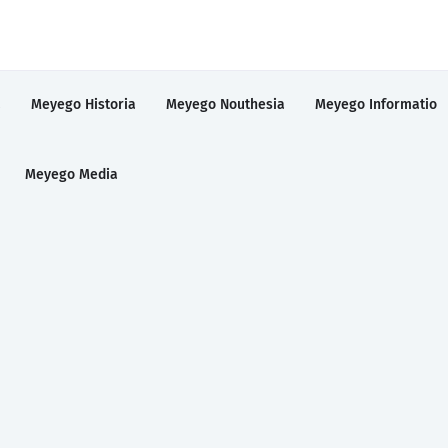
a
Meyego Historia
Meyego Nouthesia
Meyego Informatio
Meyego Media