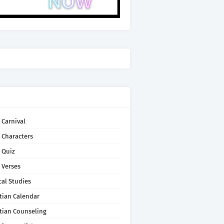
 Carnival
 Characters
 Quiz
 Verses
cal Studies
tian Calendar
tian Counseling