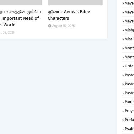
Meye
ய உலகத்தின் முக்கிய
ஐனேயா Aeneas Bible
Meye
Important Need of
Characters
Meye
's World
August 07, 2026
Mish
t 08, 2026
Missi
Mont
Mont
Order
Past
Pasto
Pasto
Paul'
Praye
Prefa
Psal