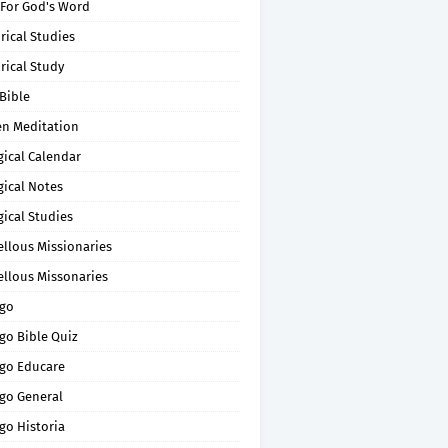
 For God's Word
rical Studies
rical Study
Bible
en Meditation
gical Calendar
gical Notes
gical Studies
ellous Missionaries
ellous Missonaries
go
go Bible Quiz
go Educare
go General
go Historia