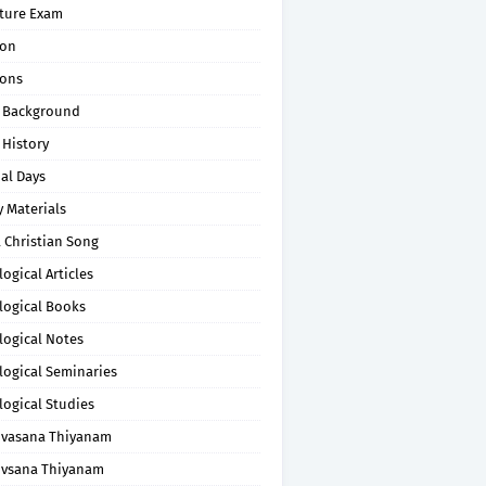
pture Exam
on
ons
 Background
 History
al Days
 Materials
 Christian Song
ogical Articles
logical Books
logical Notes
logical Seminaries
logical Studies
uvasana Thiyanam
uvsana Thiyanam