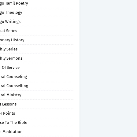
go Tamil Poetry
go Theology
go Writings
pat Series
onary History
hly Series
hly Sermons
 Of Service
oral Counseling
ral Counselling
ral Ministry
s Lessons
r Points
ce To The Bible
m Meditation