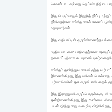
கொண்டாட அல்லது தெய்வீக நீதியை எதிர்
இது பெரும்பாலும் இறுதித் தீர்ப்பு மற்
தீர்க்கதரிசன சங்கீதமாகக் காணப்படுகி
உதவுவார்கள்.
இது வழிபாட்டின் ஒருங்கிணைந்த பங்கைய
"புதிய பாடலை" பாடுவதற்கான அழைப்பு, பு
தலையீட்டிற்காக கடவுளைப் புகழ்வதைக் 
சங்கீதம் தனித்துவமாக மிகுந்த வழிபாட
இணைக்கிறது, இது மக்கள் பொல்லாத, 
பழிவாங்கலின் ஒரு கருவி என்பதைக் குற
இது இராணுவக் கருப்பொருள்களுடன் உயர
ஒன்றிணைக்கிறது, இது "உண்மையுள்ள
பயன்படுத்துமாறு அழைப்பு விடுக்கிறது,