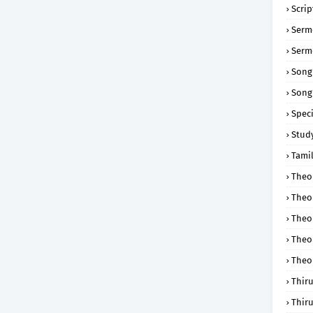
Scri
Serm
Serm
Song
Song
Speci
Study
Tamil
Theol
Theo
Theo
Theo
Theo
Thir
Thir