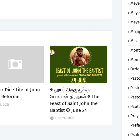
Meye
Meye
Meye
Mish
Missi
Mont
Mont
Order
Past
Pasto
r Die • Life of John
✠ தூயர் திருமுழுக்கு
• Reformer
யோவான் திருநாள் ✠ The
Pasto
Feast of Saint John the
1, 2023
Paul'
Baptist ✠ June 24
Praye
June 24, 2023
Prefa
Psal