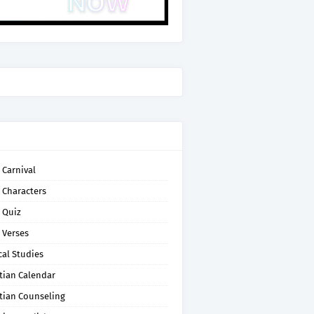
 Carnival
 Characters
 Quiz
 Verses
cal Studies
tian Calendar
tian Counseling