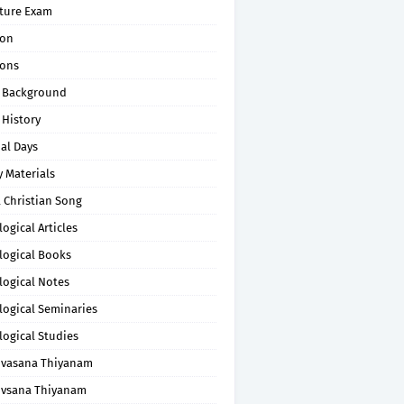
pture Exam
on
ons
 Background
 History
al Days
 Materials
 Christian Song
ogical Articles
logical Books
logical Notes
logical Seminaries
logical Studies
uvasana Thiyanam
uvsana Thiyanam