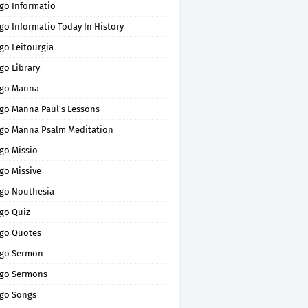
go Informatio
go Informatio Today In History
go Leitourgia
go Library
go Manna
go Manna Paul's Lessons
go Manna Psalm Meditation
go Missio
go Missive
go Nouthesia
go Quiz
go Quotes
go Sermon
go Sermons
go Songs