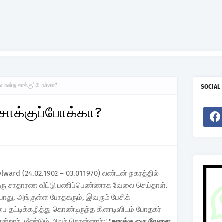
ை என்ற சாக்குப்போக்கா?
SOCIAL
சாக்குப்போக்கா?
lward (24.02.1902 – 03.011970) லண்டன் நகரத்தில்
ர். ஒரு சாதாரண வீட்டு பணிப்பெண்ணாக வேலை செய்தாள்.
ோது, அங்குள்ள போதகரும், இவரும் பேசிக்
ை தட்டிக்கழித்து கொண்டிருந்த கிளாடிஸிடம் போதகர்
என்றார். மீண்டும் அவர் சொன்னார்:' "
உனக்கு ஒரு வேளை