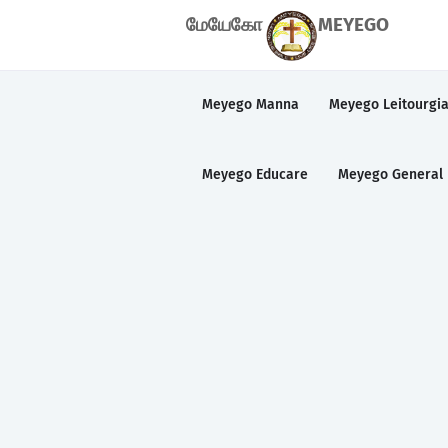
மேயேகோ
MEYEGO
Meyego Manna
Meyego Leitourgi
Meyego Educare
Meyego General