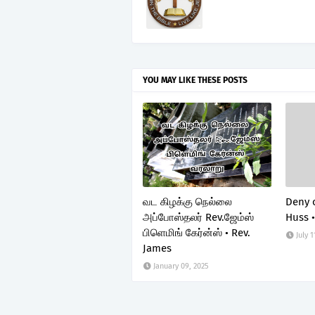
YOU MAY LIKE THESE POSTS
வட கிழக்கு நெல்லை
Deny o
அப்போஸ்தலர் Rev.ஜேம்ஸ்
Huss 
பிளெமிங் கேர்ன்ஸ் • Rev.
July 1
James
January 09, 2025