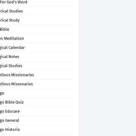
 For God's Word
rical Studies
rical Study
Bible
en Meditation
gical Calendar
gical Notes
gical Studies
ellous Missionaries
ellous Missonaries
go
go Bible Quiz
go Educare
go General
go Historia