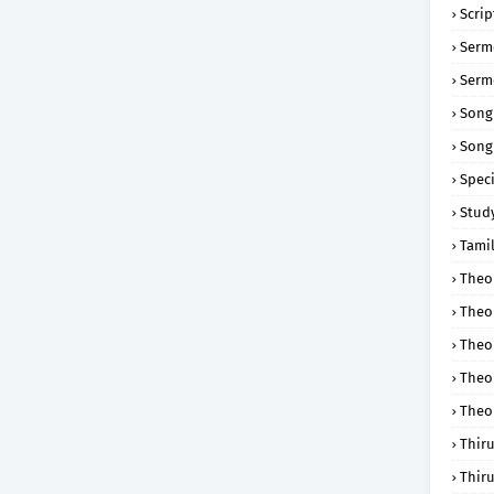
Scri
Serm
Serm
Song
Song
Speci
Study
Tamil
Theol
Theo
Theo
Theo
Theo
Thir
Thir