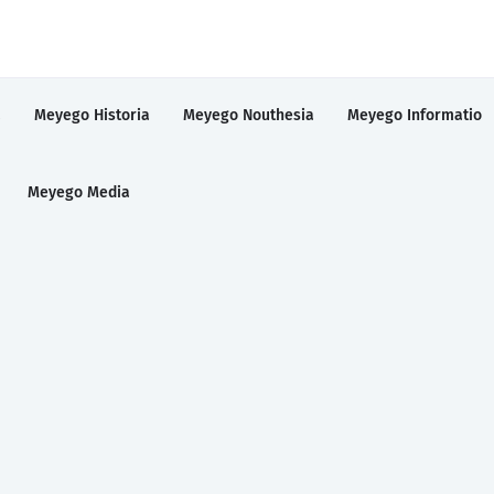
a
Meyego Historia
Meyego Nouthesia
Meyego Informatio
Meyego Media