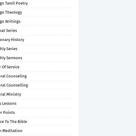
go Tamil Poetry
go Theology
go Writings
pat Series
onary History
hly Series
hly Sermons
 Of Service
oral Counseling
ral Counselling
ral Ministry
s Lessons
r Points
ce To The Bible
m Meditation