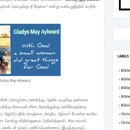
ஆனால் அவருக்கு நீ தேவை" என்று வலியுறுத்திக் கூறிக்
LABELS
Bible
Bible
ladys May Alyward
Bible
Bible
டவுளின் அழைப்பை உணர்ந்து ஆண்டவருக்கு தன்னை
Bibli
ரிந்த கிளாடிஸ் சீனா தேசத்துக்கு சுவிசேஷத்தை
றமை, ஜெபிப்பதில் வாஞ்சை, ஊழிய ஆர்வம் போன்ற உயரிய
Chris
ென்று கிறிஸ்துவை அறிவித்தாள். சில சவால்
Chris
ர். லண்டன் நகரப் பணிப்பெண்ணாய் இருந்தவரும்,