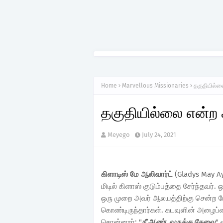
Home
Marvellous Missionaries
தகுதியில்ல
தகுதியில்லை என்ற 
Meyego
July 24, 2021
கிளாடிஸ் மே ஆலிவார்ட்
(Gladys May Ay
மிடில் கிளாஸ் குடும்பத்தை சேர்ந்தவ
ஒரு முறை அவர் ஆலயத்திற்கு சென்ற ப
கொண்டிருந்தார்கள். கடவுளின் அழைப்ப
சொன்னார்: "
நீ ஆண்டவருக்கு தேவை
" 