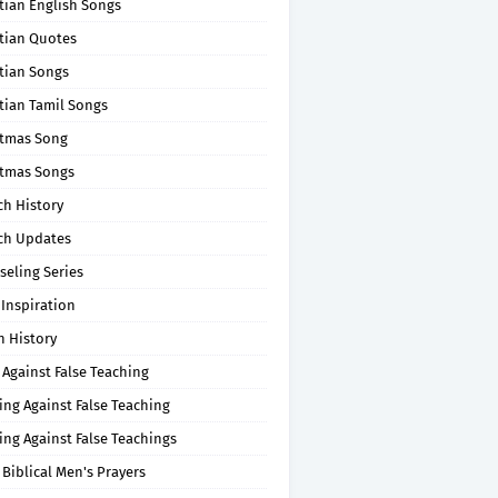
tian English Songs
stian Quotes
tian Songs
tian Tamil Songs
stmas Song
stmas Songs
ch History
ch Updates
seling Series
 Inspiration
n History
 Against False Teaching
ing Against False Teaching
ing Against False Teachings
 Biblical Men's Prayers