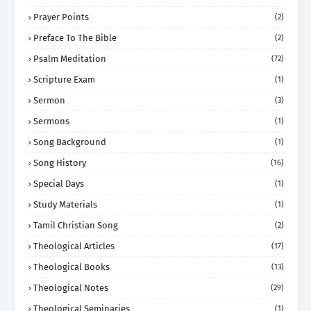
Prayer Points
(2)
Preface To The Bible
(2)
Psalm Meditation
(72)
Scripture Exam
(1)
Sermon
(3)
Sermons
(1)
Song Background
(1)
Song History
(16)
Special Days
(1)
Study Materials
(1)
Tamil Christian Song
(2)
Theological Articles
(17)
Theological Books
(13)
Theological Notes
(29)
Theological Seminaries
(1)