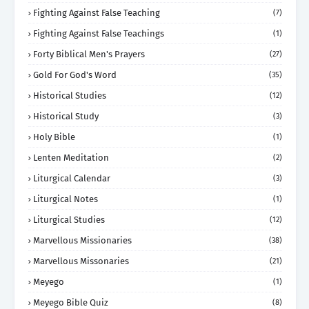
Fighting Against False Teaching
(7)
Fighting Against False Teachings
(1)
Forty Biblical Men's Prayers
(27)
Gold For God's Word
(35)
Historical Studies
(12)
Historical Study
(3)
Holy Bible
(1)
Lenten Meditation
(2)
Liturgical Calendar
(3)
Liturgical Notes
(1)
Liturgical Studies
(12)
Marvellous Missionaries
(38)
Marvellous Missonaries
(21)
Meyego
(1)
Meyego Bible Quiz
(8)