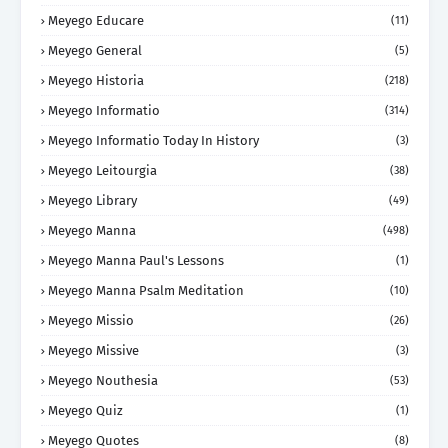
Meyego Educare
(11)
Meyego General
(5)
Meyego Historia
(218)
Meyego Informatio
(314)
Meyego Informatio Today In History
(3)
Meyego Leitourgia
(38)
Meyego Library
(49)
Meyego Manna
(498)
Meyego Manna Paul's Lessons
(1)
Meyego Manna Psalm Meditation
(10)
Meyego Missio
(26)
Meyego Missive
(3)
Meyego Nouthesia
(53)
Meyego Quiz
(1)
Meyego Quotes
(8)