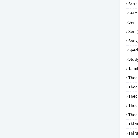
Scri
Serm
Serm
Song
Song
Speci
Study
Tamil
Theol
Theo
Theo
Theo
Theo
Thir
Thir