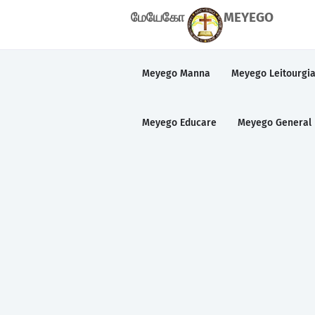
மேயேகோ
MEYEGO
Meyego Manna
Meyego Leitourgi
Meyego Educare
Meyego General