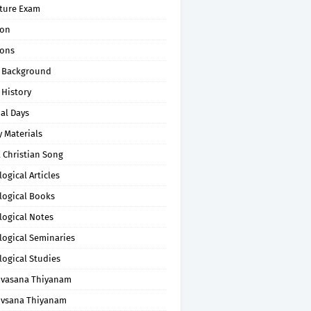
pture Exam
on
ons
 Background
 History
al Days
 Materials
 Christian Song
ogical Articles
logical Books
logical Notes
logical Seminaries
logical Studies
uvasana Thiyanam
uvsana Thiyanam