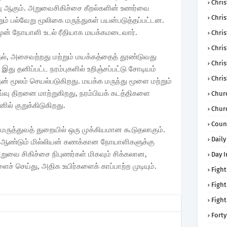
Chris
பு ஆகும். அறுவைசிகிச்சை கீறல்களின் உணர்வை
Chri
ும் பல்வேறு மூலிகை மருந்துகள் பயன்படுத்தப்பட்டன.
முன் நோயாளி உடல் ரீதியாக மயக்கமடைவார்.
Chris
Chris
ல், அசைவற்றது மற்றும் மயக்கத்தைத் தூண்டுவது
Chri
 தனிப்பட்ட நரம்புகளில் உறிஞ்சப்பட்டு சோடியம்
Chri
் மூலம் செயல்படுகிறது. மயக்க மருந்து மூளை மற்றும்
வ்வு திறனை மாற்றுகிறது, நரம்பியக் கடத்திகளை
Chur
னில் குறுக்கிடுகிறது.
Chur
Coun
் மருத்துவத் துறையில் ஒரு முக்கியமான கூடுதலாகும்.
Daily
 ஆண்டும் மில்லியன் கணக்கான நோயாளிகளுக்கு
ுவை சிகிச்சை நிபுணர்கள் மிகவும் சிக்கலான,
Day I
ச் செய்து, அதிக உயிர்களைக் காப்பாற்ற முடியும்.
Fight
Fight
Fight
Forty