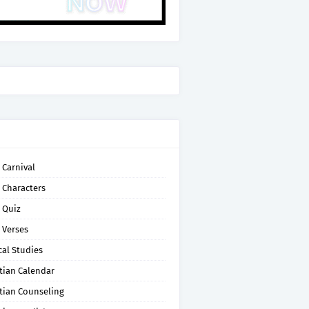
 Carnival
 Characters
 Quiz
 Verses
cal Studies
tian Calendar
tian Counseling