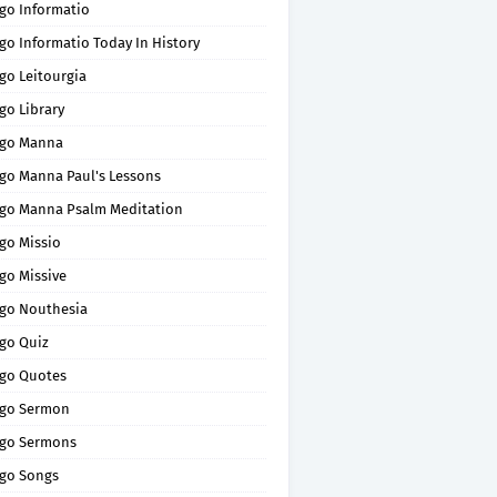
go Informatio
go Informatio Today In History
go Leitourgia
go Library
go Manna
go Manna Paul's Lessons
go Manna Psalm Meditation
go Missio
go Missive
go Nouthesia
go Quiz
go Quotes
go Sermon
go Sermons
go Songs