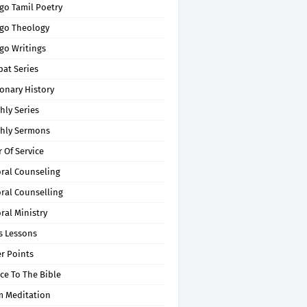
go Tamil Poetry
go Theology
go Writings
pat Series
onary History
hly Series
hly Sermons
 Of Service
oral Counseling
ral Counselling
ral Ministry
s Lessons
r Points
ce To The Bible
m Meditation