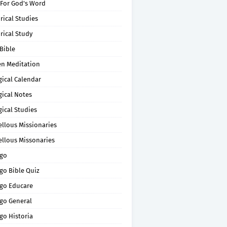
 For God's Word
rical Studies
rical Study
Bible
en Meditation
gical Calendar
gical Notes
gical Studies
ellous Missionaries
ellous Missonaries
go
go Bible Quiz
go Educare
go General
go Historia