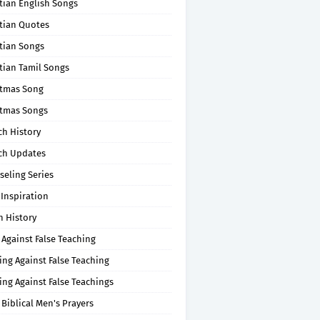
tian English Songs
stian Quotes
tian Songs
tian Tamil Songs
stmas Song
stmas Songs
ch History
ch Updates
seling Series
 Inspiration
n History
 Against False Teaching
ing Against False Teaching
ing Against False Teachings
 Biblical Men's Prayers