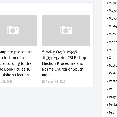
Meye
Meye
Meye
Mish
Missi
Mont
Mont
omplete procedure
சி.எஸ்.ஐ பிஷப் தேர்தல்
e election of a
விதிமுறைகள் • CSI Bishop
Order
 according to the
Election Procedure and
Past
le Book (Rules 16–
Norms Church of South
Pasto
I Bishop Election
India
Pasto
t 03, 2026
August 03, 2026
Paul'
Praye
Prefa
Psal