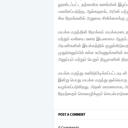
தூண்டப்பட்ட தற்காலிக உணர்வின் இழப்
பலவீனப்படுத்த, ஆல்கஹால், அபின் மற்ற
சில நேரங்களில் அறுவை சிகிச்சைக்கு 
மயக்க மருந்தின் நோக்கம் மயக்கமடைத
மற்றும் வலியை உணர இயலாமை ஆகும். இது
அயனிகளின் இயக்கத்தில் குறுக்கிடுவதன
முதுகெலும்பில் உள்ள உயிரணுக்களின் ச
அனுப்பும் மற்றும் பெறும் நியூரானின் திற
மயக்க மருந்து கண்டுபிடிக்கப்பட்டவுடன
இன்று பொது மயக்க மருந்து ஒவ்வொரு
வழங்கப்படுகிறது. அதன் காரணமாக, அற
நேரத்தைச் செலவழிக்கும் செயல்பாடுகளை
POST A COMMENT
0 Comments