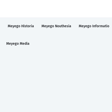
a
Meyego Historia
Meyego Nouthesia
Meyego Informatio
Meyego Media