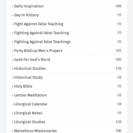
Daily Inspiration
(20)
Day In History
(1)
Fight Against False Teaching
(1)
Fighting Against False Teaching
(7)
Fighting Against False Teachings
(1)
Forty Biblical Men's Prayers
(27)
Gold For God's Word
(35)
Historical Studies
(12)
Historical Study
(3)
Holy Bible
(1)
Lenten Meditation
(2)
Liturgical Calendar
(3)
Liturgical Notes
(1)
Liturgical Studies
(12)
Marvellous Missionaries
(38)