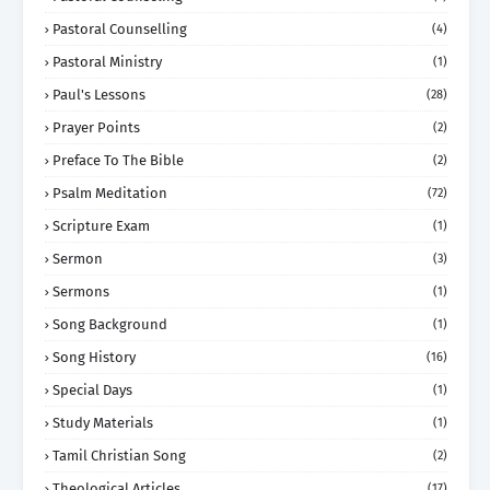
Pastoral Counselling
(4)
Pastoral Ministry
(1)
Paul's Lessons
(28)
Prayer Points
(2)
Preface To The Bible
(2)
Psalm Meditation
(72)
Scripture Exam
(1)
Sermon
(3)
Sermons
(1)
Song Background
(1)
Song History
(16)
Special Days
(1)
Study Materials
(1)
Tamil Christian Song
(2)
Theological Articles
(17)