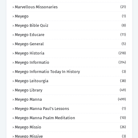
Marvellous Missonaries
(21)
Meyego
(1)
Meyego Bible Quiz
(8)
Meyego Educare
(11)
Meyego General
(5)
Meyego Historia
(218)
Meyego Informatio
(314)
Meyego Informatio Today In History
(3)
Meyego Leitourgia
(38)
Meyego Library
(49)
Meyego Manna
(499)
Meyego Manna Paul's Lessons
(1)
Meyego Manna Psalm Meditation
(10)
Meyego Missio
(26)
Meyego Missive
(3)