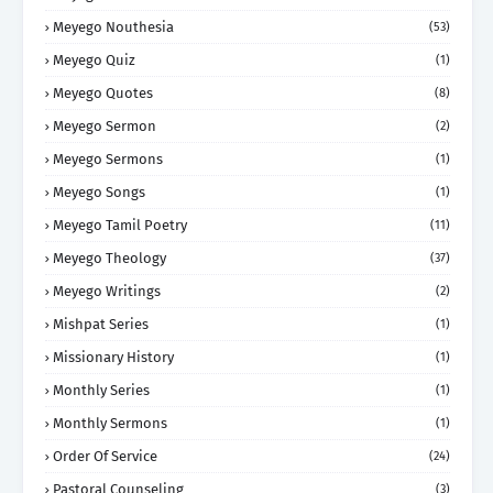
Meyego Nouthesia
(53)
Meyego Quiz
(1)
Meyego Quotes
(8)
Meyego Sermon
(2)
Meyego Sermons
(1)
Meyego Songs
(1)
Meyego Tamil Poetry
(11)
Meyego Theology
(37)
Meyego Writings
(2)
Mishpat Series
(1)
Missionary History
(1)
Monthly Series
(1)
Monthly Sermons
(1)
Order Of Service
(24)
Pastoral Counseling
(3)