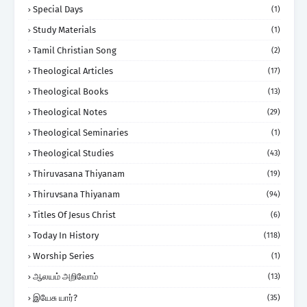
Special Days
(1)
Study Materials
(1)
Tamil Christian Song
(2)
Theological Articles
(17)
Theological Books
(13)
Theological Notes
(29)
Theological Seminaries
(1)
Theological Studies
(43)
Thiruvasana Thiyanam
(19)
Thiruvsana Thiyanam
(94)
Titles Of Jesus Christ
(6)
Today In History
(118)
Worship Series
(1)
ஆலயம் அறிவோம்
(13)
இயேசு யார்?
(35)