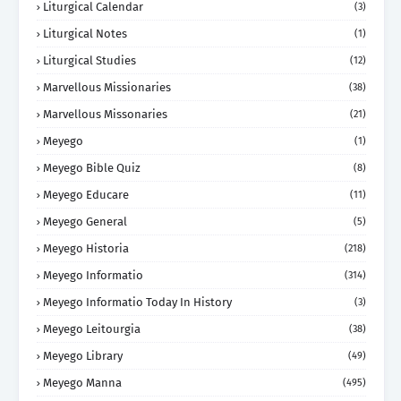
Liturgical Calendar
(3)
Liturgical Notes
(1)
Liturgical Studies
(12)
Marvellous Missionaries
(38)
Marvellous Missonaries
(21)
Meyego
(1)
Meyego Bible Quiz
(8)
Meyego Educare
(11)
Meyego General
(5)
Meyego Historia
(218)
Meyego Informatio
(314)
Meyego Informatio Today In History
(3)
Meyego Leitourgia
(38)
Meyego Library
(49)
Meyego Manna
(495)