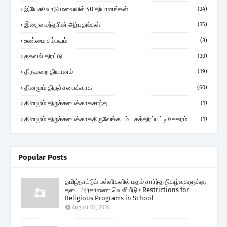
இயேசுவோடு மலையில் 40 தியானங்கள்
(34)
இறைமைந்தரின் அற்புதங்கள்
(35)
உண்மை சம்பவம்
(8)
தகவல் திரட்டு
(30)
திருமறை தியானம்
(19)
தினமும் திருச்சபைக்காக
(60)
தினமும் திருச்சபைக்காகசாந்த
(1)
தினமும் திருச்சபைக்காகதிருவேங்கடம் - சத்திரப்பட்டி சேகரம்
(1)
Popular Posts
தமிழ்நாட்டுப் பள்ளிகளில் மதம் சார்ந்த நிகழ்வுகளுக்கு
தடை அரசாணை வெளியீடு • Restrictions for
Religious Programs in School
August 01, 2026