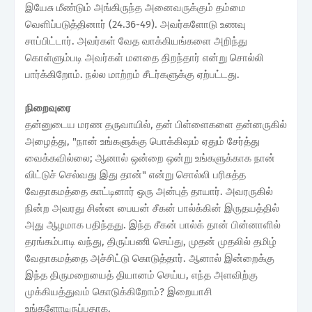
இயேசு மீண்டும் அங்கிருந்த அனைவருக்கும் தம்மை
வெளிப்படுத்தினார் (24.36-49). அவர்களோடு உணவு
சாப்பிட்டார். அவர்கள் வேத வாக்கியங்களை அறிந்து
கொள்ளும்படி அவர்கள் மனதை திறந்தார் என்று சொல்லி
பார்க்கிறோம். நல்ல மாற்றம் சீடர்களுக்கு ஏற்பட்டது.
நிறைவுரை
தன்னுடைய மரண தருவாயில், தன் பிள்ளைகளை தன்னருகில்
அழைத்து, "நான் உங்களுக்கு பொக்கிஷம் ஏதும் சேர்த்து
வைக்கவில்லை; ஆனால் ஒன்றை ஒன்று உங்களுக்காக நான்
விட்டுச் செல்வது இது தான்" என்று சொல்லி பரிசுத்த
வேதாகமத்தை காட்டினார் ஒரு அன்புத் தாயார். அவரருகில்
நின்ற அவரது சின்ன பையன் சீகன் பால்க்கின் இருதயத்தில்
அது ஆழமாக பதிந்தது. இந்த சீகன் பால்க் தான் பின்னாளில்
தரங்கம்பாடி வந்து, திருப்பணி செய்து, முதன் முதலில் தமிழ்
வேதாகமத்தை அச்சிட்டு கொடுத்தார். ஆனால் இன்றைக்கு
இந்த திருமறையைத் தியானம் செய்ய, எந்த அளவிற்கு
முக்கியத்துவம் கொடுக்கிறோம்? இறையாசி
உங்களோடிருப்பதாக.