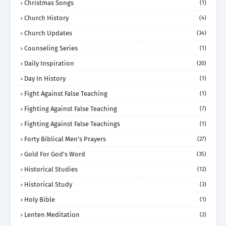
Christmas Songs
(1)
Church History
(4)
Church Updates
(34)
Counseling Series
(1)
Daily Inspiration
(20)
Day In History
(1)
Fight Against False Teaching
(1)
Fighting Against False Teaching
(7)
Fighting Against False Teachings
(1)
Forty Biblical Men's Prayers
(27)
Gold For God's Word
(35)
Historical Studies
(12)
Historical Study
(3)
Holy Bible
(1)
Lenten Meditation
(2)