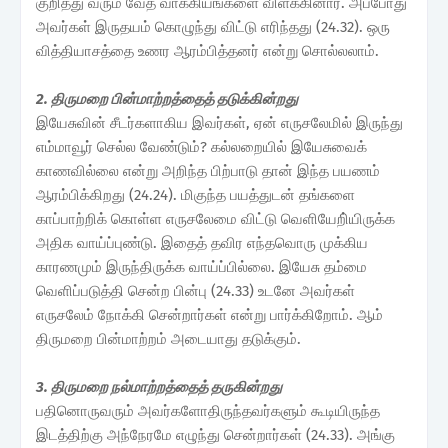
குறித்து வரும் வேத வாக்கியங்களை விளக்கினார். அப்போது
அவர்கள் இருதயம் கொழுந்து விட்டு எரிந்தது (24.32). ஒரு
வித்தியாசத்தை உணர ஆரம்பித்தனர் என்று சொல்லலாம்.
2. திருமறை பின்மாற்றத்தைத் தடுக்கின்றது
இயேசுவின் சீடர்களாகிய இவர்கள், ஏன் எருசலேமில் இருந்து
எம்மாவூர் செல்ல வேண்டும்? கல்லறையில் இயேசுவைக்
காணவில்லை என்று அறிந்த பிற்பாடு தான் இந்த பயணம்
ஆரம்பிக்கிறது (24.24). மிகுந்த பயத்துடன் தங்களை
காப்பாற்றிக் கொள்ள எருசலேமை விட்டு வெளியேறி்யிருக்க
அதிக வாய்ப்புண்டு. இதைத் தவிர எந்தவொரு முக்கிய
காரணமும் இருந்திருக்க வாய்ப்பில்லை. இயேசு தம்மை
வெளிப்படுத்தி சென்ற பின்பு (24.33) உடனே அவர்கள்
எருசலேம் நோக்கி சென்றார்கள் என்று பார்க்கிறோம். ஆம்
திருமறை பின்மாற்றம் அடையாது தடுக்கும்.
3. திருமறை நல்மாற்றத்தைத் தருகின்றது
பதினொருவரும் அவர்களோதிருந்தவர்களும் கூடியிருந்த
இடத்திற்கு அந்நேரமே எழுந்து சென்றார்கள் (24.33). அங்கு