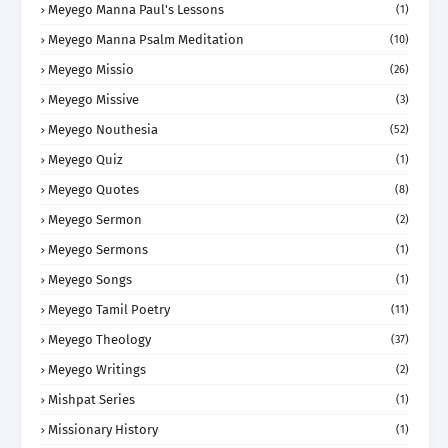
Meyego Manna Paul's Lessons
(1)
Meyego Manna Psalm Meditation
(10)
Meyego Missio
(26)
Meyego Missive
(3)
Meyego Nouthesia
(52)
Meyego Quiz
(1)
Meyego Quotes
(8)
Meyego Sermon
(2)
Meyego Sermons
(1)
Meyego Songs
(1)
Meyego Tamil Poetry
(11)
Meyego Theology
(37)
Meyego Writings
(2)
Mishpat Series
(1)
Missionary History
(1)