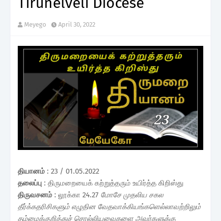
Tirunelveli Diocese
Meyego
April 30, 2022
தியானம்
: 23 / 01.05.2022
தலைப்பு
: திருமறையைக் கற்றுத்தரும் உயிர்த்த கிறிஸ்து
திருவசனம்
: லூக்கா 24.27
மோசே முதலிய சகல
தீர்க்கதரிசிகளும் எழுதின வேதவாக்கியங்களெல்லாவற்றிலும்
தம்மைக்குறித்துச் சொல்லியவைகளை அவர்களுக்கு