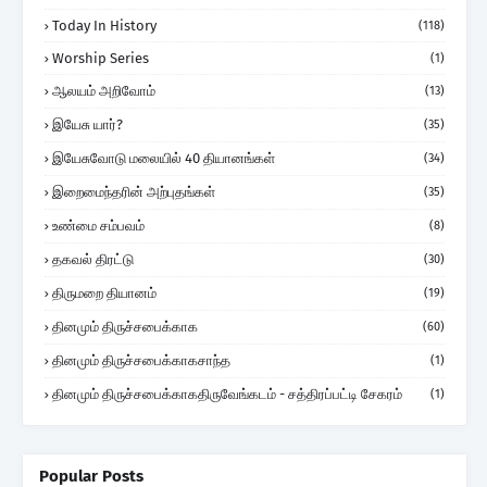
Today In History
(118)
Worship Series
(1)
ஆலயம் அறிவோம்
(13)
இயேசு யார்?
(35)
இயேசுவோடு மலையில் 40 தியானங்கள்
(34)
இறைமைந்தரின் அற்புதங்கள்
(35)
உண்மை சம்பவம்
(8)
தகவல் திரட்டு
(30)
திருமறை தியானம்
(19)
தினமும் திருச்சபைக்காக
(60)
தினமும் திருச்சபைக்காகசாந்த
(1)
தினமும் திருச்சபைக்காகதிருவேங்கடம் - சத்திரப்பட்டி சேகரம்
(1)
Popular Posts