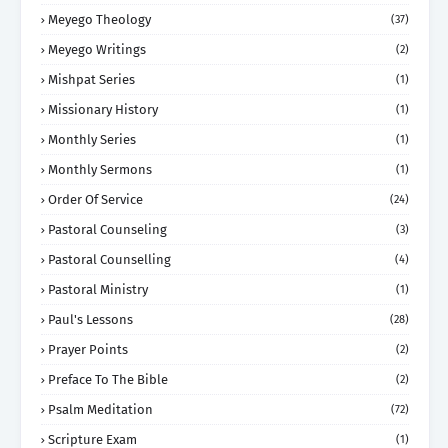
Meyego Theology
(37)
Meyego Writings
(2)
Mishpat Series
(1)
Missionary History
(1)
Monthly Series
(1)
Monthly Sermons
(1)
Order Of Service
(24)
Pastoral Counseling
(3)
Pastoral Counselling
(4)
Pastoral Ministry
(1)
Paul's Lessons
(28)
Prayer Points
(2)
Preface To The Bible
(2)
Psalm Meditation
(72)
Scripture Exam
(1)