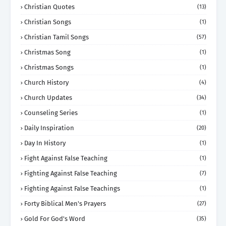
Christian Quotes
(13)
Christian Songs
(1)
Christian Tamil Songs
(57)
Christmas Song
(1)
Christmas Songs
(1)
Church History
(4)
Church Updates
(34)
Counseling Series
(1)
Daily Inspiration
(20)
Day In History
(1)
Fight Against False Teaching
(1)
Fighting Against False Teaching
(7)
Fighting Against False Teachings
(1)
Forty Biblical Men's Prayers
(27)
Gold For God's Word
(35)