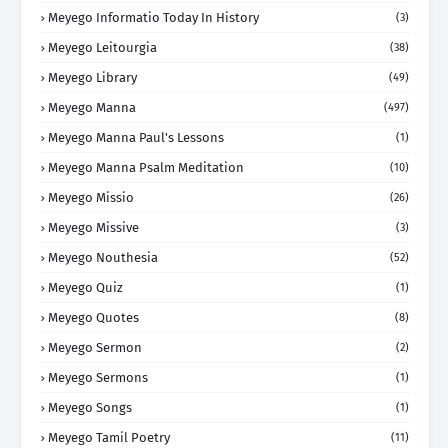
Meyego Informatio Today In History
(3)
Meyego Leitourgia
(38)
Meyego Library
(49)
Meyego Manna
(497)
Meyego Manna Paul's Lessons
(1)
Meyego Manna Psalm Meditation
(10)
Meyego Missio
(26)
Meyego Missive
(3)
Meyego Nouthesia
(52)
Meyego Quiz
(1)
Meyego Quotes
(8)
Meyego Sermon
(2)
Meyego Sermons
(1)
Meyego Songs
(1)
Meyego Tamil Poetry
(11)