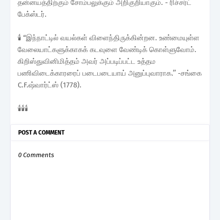
தன்னயத்திற்கும் சோம்பலுக்கும் அறிகுறியாகும். - ரிச்சர்ட்
பேக்ஸ்டர்.
🕯️ “இந்நாட்டில் வயல்கள் விளைந்திருக்கின்றன. உண்மையுள்ள
வேலையாட்களுக்காகக் கடவுளை வேண்டிக் கொள்ளுவோம்.
கிறிஸ்துவினிமித்தம் அவர் அப்படிப்பட்ட உத்தம
பணிவிடைக்காரரைப் படைபடையாய் அனுப்புவாராக.’’ -சங்கை
C.F.ஷ்வார்ட்ஸ் (1778).
🕯️🕯️🕯️
POST A COMMENT
0 Comments