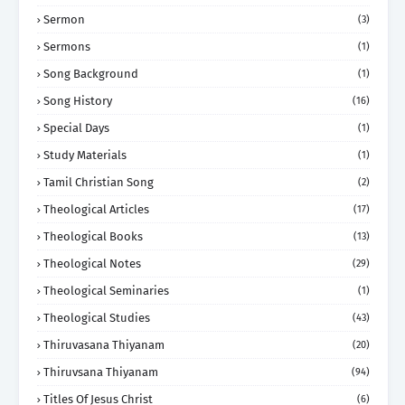
Sermon
(3)
Sermons
(1)
Song Background
(1)
Song History
(16)
Special Days
(1)
Study Materials
(1)
Tamil Christian Song
(2)
Theological Articles
(17)
Theological Books
(13)
Theological Notes
(29)
Theological Seminaries
(1)
Theological Studies
(43)
Thiruvasana Thiyanam
(20)
Thiruvsana Thiyanam
(94)
Titles Of Jesus Christ
(6)