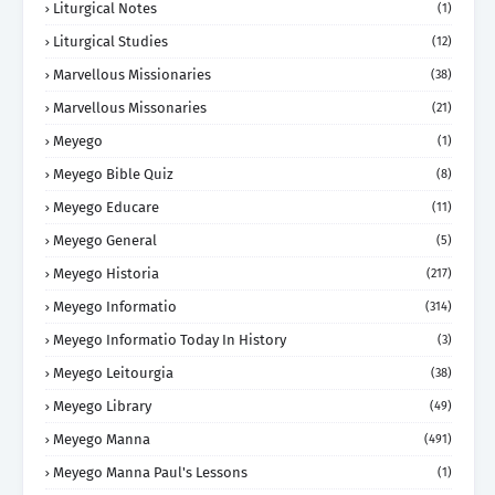
Liturgical Notes
(1)
Liturgical Studies
(12)
Marvellous Missionaries
(38)
Marvellous Missonaries
(21)
Meyego
(1)
Meyego Bible Quiz
(8)
Meyego Educare
(11)
Meyego General
(5)
Meyego Historia
(217)
Meyego Informatio
(314)
Meyego Informatio Today In History
(3)
Meyego Leitourgia
(38)
Meyego Library
(49)
Meyego Manna
(491)
Meyego Manna Paul's Lessons
(1)