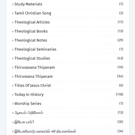
Study Materials
(1)
Tamil Christian Song
(2)
Theological Articles
(17)
Theological Books
(13)
Theological Notes
(29)
Theological Seminaries
(1)
Theological Studies
(43)
Thiruvasana Thiyanam
(19)
Thiruvsana Thiyanam
(94)
Titles Of Jesus Christ
(6)
Today In History
(118)
Worship Series
(1)
ஆலயம் அறிவோம்
(13)
இயேசு யார்?
(35)
இயேசுவோடு மலையில் 40 தியானங்கள்
(34)