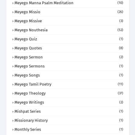
Meyego Manna Psalm Meditation
(10)
Meyego Missio
(26)
Meyego Missive
(3)
Meyego Nouthesia
(52)
Meyego Quiz
(1)
Meyego Quotes
(8)
Meyego Sermon
(2)
Meyego Sermons
(1)
Meyego Songs
(1)
Meyego Tamil Poetry
(11)
Meyego Theology
(37)
Meyego Writings
(2)
Mishpat Series
(1)
Missionary History
(1)
Monthly Series
(1)