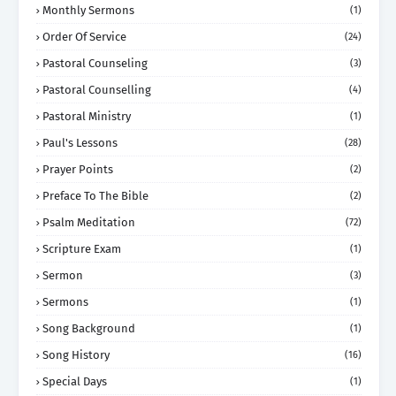
Monthly Sermons
(1)
Order Of Service
(24)
Pastoral Counseling
(3)
Pastoral Counselling
(4)
Pastoral Ministry
(1)
Paul's Lessons
(28)
Prayer Points
(2)
Preface To The Bible
(2)
Psalm Meditation
(72)
Scripture Exam
(1)
Sermon
(3)
Sermons
(1)
Song Background
(1)
Song History
(16)
Special Days
(1)