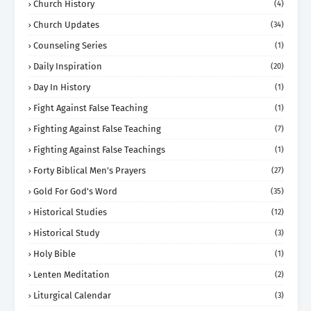
Church History
(4)
Church Updates
(34)
Counseling Series
(1)
Daily Inspiration
(20)
Day In History
(1)
Fight Against False Teaching
(1)
Fighting Against False Teaching
(7)
Fighting Against False Teachings
(1)
Forty Biblical Men's Prayers
(27)
Gold For God's Word
(35)
Historical Studies
(12)
Historical Study
(3)
Holy Bible
(1)
Lenten Meditation
(2)
Liturgical Calendar
(3)