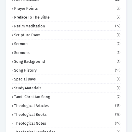
Prayer Points
(2)
Preface To The Bible
(2)
Psalm Meditation
(72)
Scripture Exam
(1)
Sermon
(3)
Sermons
(1)
Song Background
(1)
Song History
(16)
Special Days
(1)
Study Materials
(1)
Tamil Christian Song
(2)
Theological Articles
(17)
Theological Books
(13)
Theological Notes
(29)