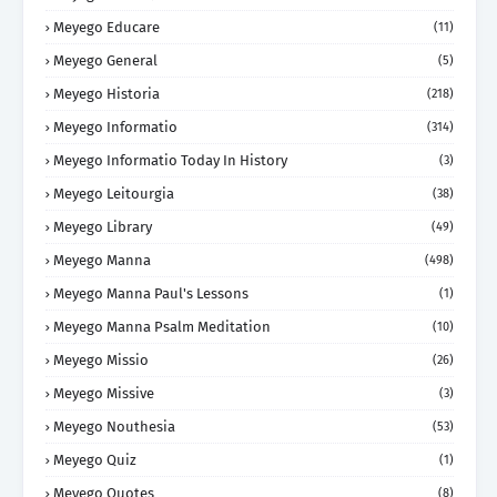
Meyego Educare
(11)
Meyego General
(5)
Meyego Historia
(218)
Meyego Informatio
(314)
Meyego Informatio Today In History
(3)
Meyego Leitourgia
(38)
Meyego Library
(49)
Meyego Manna
(498)
Meyego Manna Paul's Lessons
(1)
Meyego Manna Psalm Meditation
(10)
Meyego Missio
(26)
Meyego Missive
(3)
Meyego Nouthesia
(53)
Meyego Quiz
(1)
Meyego Quotes
(8)