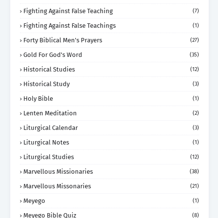
Fighting Against False Teaching
(7)
Fighting Against False Teachings
(1)
Forty Biblical Men's Prayers
(27)
Gold For God's Word
(35)
Historical Studies
(12)
Historical Study
(3)
Holy Bible
(1)
Lenten Meditation
(2)
Liturgical Calendar
(3)
Liturgical Notes
(1)
Liturgical Studies
(12)
Marvellous Missionaries
(38)
Marvellous Missonaries
(21)
Meyego
(1)
Meyego Bible Quiz
(8)