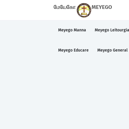
மேயேகோ
MEYEGO
Meyego Manna
Meyego Leitourgi
Meyego Educare
Meyego General