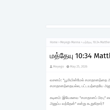
Home
Meyego Manna
மத்தேயு 10:34 Matth
மத்தேயு 10:34 Mat
Meyego
May 25, 2026
வசனம்: "பூமியின்மேல் சமாதானத்தை அ
சமாதானத்தையல்ல, பட்டயத்தையே அனுப்
கடினம்: இயேசுவை "சமாதானப் பிரபு" எ
அனுப்ப வந்தேன்" என்று கூறுகிறார்?