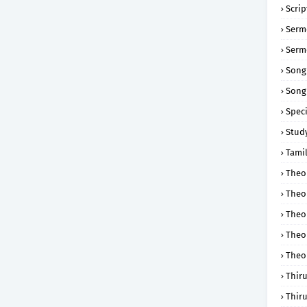
Scri
Serm
Serm
Song
Song
Speci
Study
Tamil
Theol
Theo
Theo
Theo
Theo
Thir
Thir