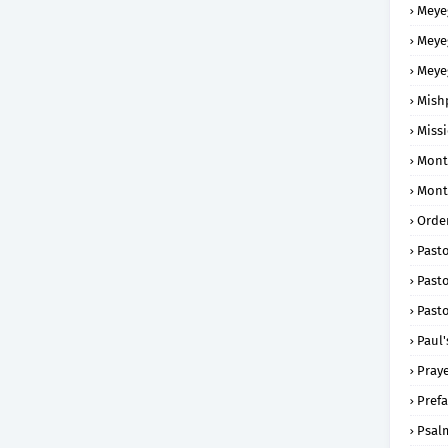
Meye
Meye
Meye
Mish
Missi
Mont
Mont
Order
Past
Pasto
Pasto
Paul'
Praye
Prefa
Psal