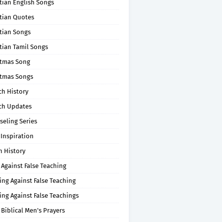
tian English Songs
stian Quotes
tian Songs
tian Tamil Songs
stmas Song
stmas Songs
ch History
ch Updates
seling Series
 Inspiration
n History
 Against False Teaching
ing Against False Teaching
ing Against False Teachings
 Biblical Men's Prayers