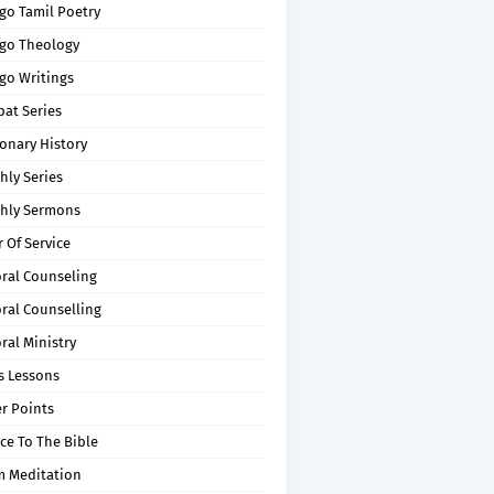
go Tamil Poetry
go Theology
go Writings
pat Series
onary History
hly Series
hly Sermons
 Of Service
oral Counseling
ral Counselling
ral Ministry
s Lessons
r Points
ce To The Bible
m Meditation