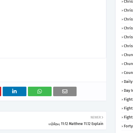
Chris
Chri
Chris
Chris
Chri
Chri
Chur
Chur
Coun
Daily
Day I
Fight
Fight
Fight
NEWER
மத்தேயு 11:12 Matthew 11.12 Explain
Forty