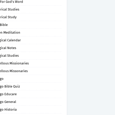
 For God's Word
rical Studies
rical Study
Bible
en Meditation
gical Calendar
gical Notes
gical Studies
ellous Missionaries
ellous Missonaries
go
go Bible Quiz
go Educare
go General
go Historia