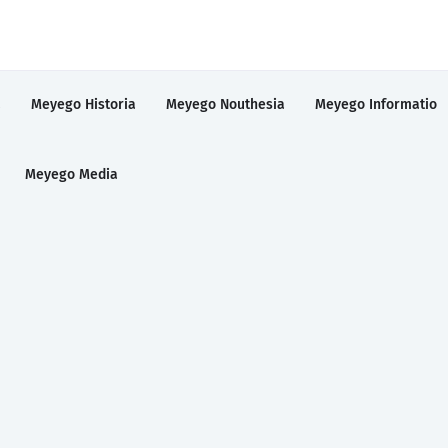
a
Meyego Historia
Meyego Nouthesia
Meyego Informatio
Meyego Media