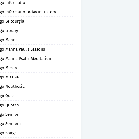
go Informatio
go Informatio Today In History
go Leitourgia
go Library
go Manna
go Manna Paul's Lessons
go Manna Psalm Meditation
go Missio
go Missive
go Nouthesia
go Quiz
go Quotes
go Sermon
go Sermons
go Songs