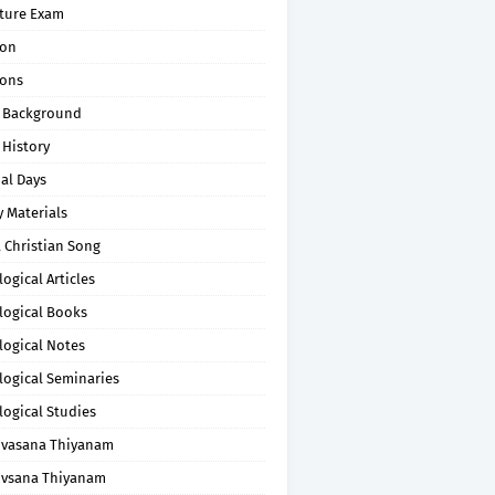
pture Exam
on
ons
 Background
 History
al Days
 Materials
 Christian Song
ogical Articles
logical Books
logical Notes
logical Seminaries
logical Studies
uvasana Thiyanam
uvsana Thiyanam