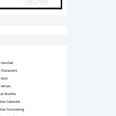
 Carnival
 Characters
 Quiz
 Verses
cal Studies
tian Calendar
tian Counseling