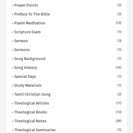
Prayer Points
(2)
Preface To The Bible
(2)
Psalm Meditation
(72)
Scripture Exam
(1)
Sermon
(3)
Sermons
(1)
Song Background
(1)
Song History
(16)
Special Days
(1)
Study Materials
(1)
Tamil Christian Song
(2)
Theological Articles
(17)
Theological Books
(13)
Theological Notes
(29)
Theological Seminaries
(1)