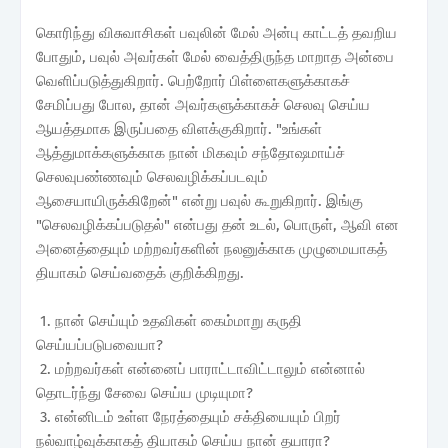
கொரிந்து விசுவாசிகள் பவுலின் மேல் அன்பு காட்டத் தவறிய
போதும், பவுல் அவர்கள் மேல் வைத்திருந்த மாறாத அன்பை
வெளிப்படுத்துகிறார். பெற்றோர் பிள்ளைகளுக்காகச்
சேமிப்பது போல, தான் அவர்களுக்காகச் செலவு செய்ய
ஆயத்தமாக இருப்பதை விளக்குகிறார். "உங்கள்
ஆத்துமாக்களுக்காக நான் மிகவும் சந்தோஷமாய்ச்
செலவுபண்ணவும் செலவழிக்கப்படவும்
ஆசையாயிருக்கிறேன்" என்று பவுல் கூறுகிறார். இங்கு
"செலவழிக்கப்படுதல்" என்பது தன் உடல், பொருள், ஆவி என
அனைத்தையும் மற்றவர்களின் நலனுக்காக முழுமையாகத்
தியாகம் செய்வதைக் குறிக்கிறது.
1. நான் செய்யும் உதவிகள் கைம்மாறு கருதி
செய்யப்படுபவையா?
2. மற்றவர்கள் என்னைப் பாராட்டாவிட்டாலும் என்னால்
தொடர்ந்து சேவை செய்ய முடியுமா?
3. என்னிடம் உள்ள நேரத்தையும் சக்தியையும் பிறர்
நல்வாழ்வுக்காகத் தியாகம் செய்ய நான் தயாரா?