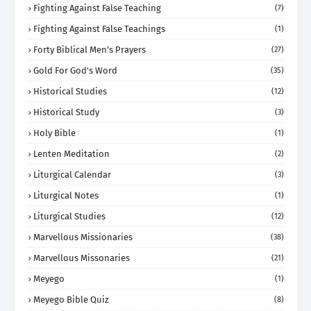
Fighting Against False Teaching
(7)
Fighting Against False Teachings
(1)
Forty Biblical Men's Prayers
(27)
Gold For God's Word
(35)
Historical Studies
(12)
Historical Study
(3)
Holy Bible
(1)
Lenten Meditation
(2)
Liturgical Calendar
(3)
Liturgical Notes
(1)
Liturgical Studies
(12)
Marvellous Missionaries
(38)
Marvellous Missonaries
(21)
Meyego
(1)
Meyego Bible Quiz
(8)