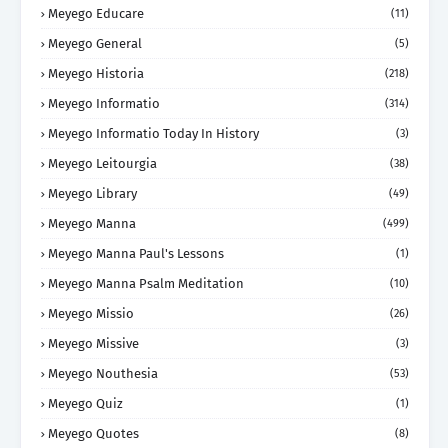
Meyego Educare
(11)
Meyego General
(5)
Meyego Historia
(218)
Meyego Informatio
(314)
Meyego Informatio Today In History
(3)
Meyego Leitourgia
(38)
Meyego Library
(49)
Meyego Manna
(499)
Meyego Manna Paul's Lessons
(1)
Meyego Manna Psalm Meditation
(10)
Meyego Missio
(26)
Meyego Missive
(3)
Meyego Nouthesia
(53)
Meyego Quiz
(1)
Meyego Quotes
(8)