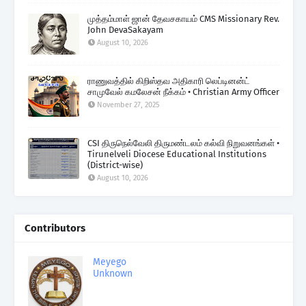
முத்தம்மாள் ஜான் தேவசகாயம் CMS Missionary Rev.
John DevaSakayam
August 10, 2026
ராணுவத்தில் கிறிஸ்தவ அதிகாரி லெப்டினன்ட்
சாமுவேல் கமலேசன் நீக்கம் • Christian Army Officer
November 27, 2025
CSI திருநெல்வேலி திருமண்டலம் கல்வி நிறுவனங்கள் •
Tirunelveli Diocese Educational Institutions
(District-wise)
August 10, 2026
Contributors
Meyego
Unknown