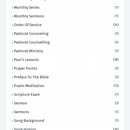
Monthly Series
(1)
Monthly Sermons
(1)
Order Of Service
(24)
Pastoral Counseling
(3)
Pastoral Counselling
(4)
Pastoral Ministry
(1)
Paul's Lessons
(28)
Prayer Points
(2)
Preface To The Bible
(2)
Psalm Meditation
(72)
Scripture Exam
(1)
Sermon
(3)
Sermons
(1)
Song Background
(1)
Song History
(16)