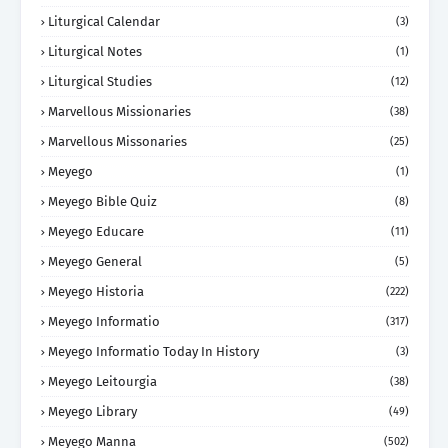
Liturgical Calendar
(3)
Liturgical Notes
(1)
Liturgical Studies
(12)
Marvellous Missionaries
(38)
Marvellous Missonaries
(25)
Meyego
(1)
Meyego Bible Quiz
(8)
Meyego Educare
(11)
Meyego General
(5)
Meyego Historia
(222)
Meyego Informatio
(317)
Meyego Informatio Today In History
(3)
Meyego Leitourgia
(38)
Meyego Library
(49)
Meyego Manna
(502)