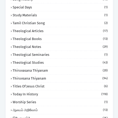
Special Days
(1)
Study Materials
(1)
Tamil Christian Song
(2)
Theological Articles
(17)
Theological Books
(13)
Theological Notes
(29)
Theological Seminaries
(1)
Theological Studies
(43)
Thiruvasana Thiyanam
(20)
Thiruvsana Thiyanam
(94)
Titles Of Jesus Christ
(6)
Today In History
(118)
Worship Series
(1)
ஆலயம் அறிவோம்
(13)