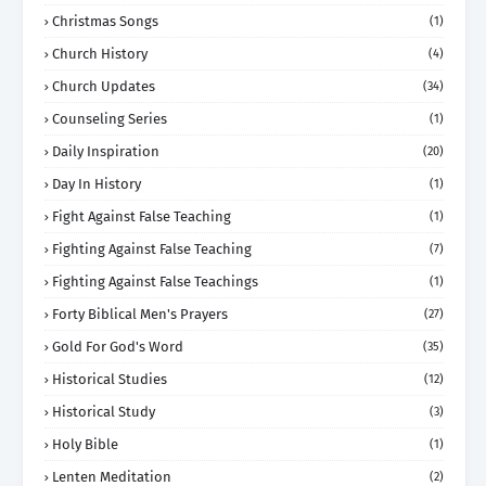
Christmas Songs
(1)
Church History
(4)
Church Updates
(34)
Counseling Series
(1)
Daily Inspiration
(20)
Day In History
(1)
Fight Against False Teaching
(1)
Fighting Against False Teaching
(7)
Fighting Against False Teachings
(1)
Forty Biblical Men's Prayers
(27)
Gold For God's Word
(35)
Historical Studies
(12)
Historical Study
(3)
Holy Bible
(1)
Lenten Meditation
(2)