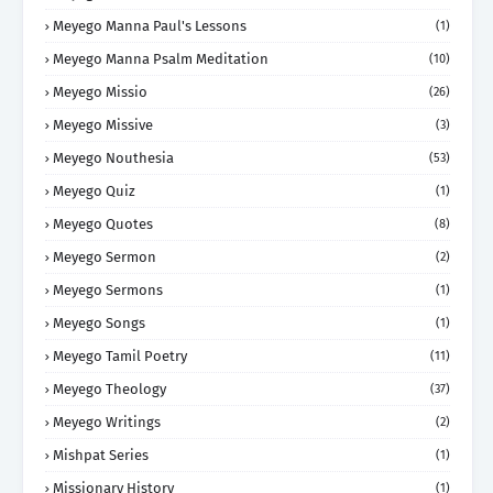
Meyego Manna Paul's Lessons
(1)
Meyego Manna Psalm Meditation
(10)
Meyego Missio
(26)
Meyego Missive
(3)
Meyego Nouthesia
(53)
Meyego Quiz
(1)
Meyego Quotes
(8)
Meyego Sermon
(2)
Meyego Sermons
(1)
Meyego Songs
(1)
Meyego Tamil Poetry
(11)
Meyego Theology
(37)
Meyego Writings
(2)
Mishpat Series
(1)
Missionary History
(1)