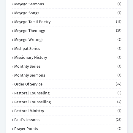
Meyego Sermons
(1)
Meyego Songs
(1)
Meyego Tamil Poetry
(11)
Meyego Theology
(37)
Meyego Writings
(2)
Mishpat Series
(1)
Missionary History
(1)
Monthly Series
(1)
Monthly Sermons
(1)
Order Of Service
(24)
Pastoral Counseling
(3)
Pastoral Counselling
(4)
Pastoral Ministry
(1)
Paul's Lessons
(28)
Prayer Points
(2)