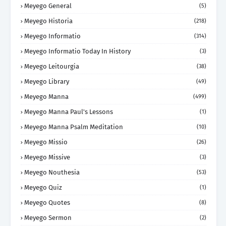
Meyego General
(5)
Meyego Historia
(218)
Meyego Informatio
(314)
Meyego Informatio Today In History
(3)
Meyego Leitourgia
(38)
Meyego Library
(49)
Meyego Manna
(499)
Meyego Manna Paul's Lessons
(1)
Meyego Manna Psalm Meditation
(10)
Meyego Missio
(26)
Meyego Missive
(3)
Meyego Nouthesia
(53)
Meyego Quiz
(1)
Meyego Quotes
(8)
Meyego Sermon
(2)