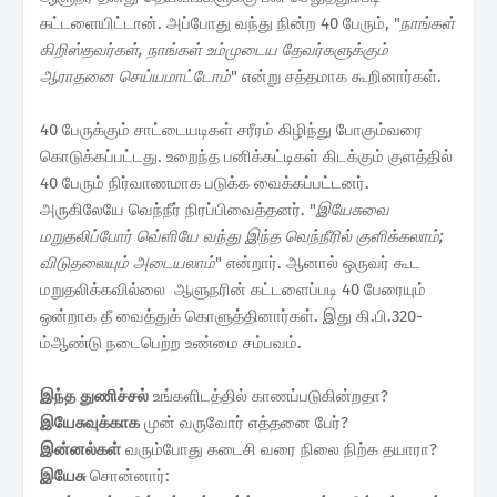
கட்டளையிட்டான். அப்போது வந்து நின்ற 40 பேரும், "
நாங்கள்
கிறிஸ்தவர்கள், நாங்கள் உம்முடைய தேவர்களுக்கும்
ஆராதனை செய்யமாட்டோம்
" என்று சத்தமாக கூறினார்கள்.
40 பேருக்கும் சாட்டையடிகள் சரீரம் கிழிந்து போகும்வரை
கொடுக்கப்பட்டது. உறைந்த பனிக்கட்டிகள் கிடக்கும் குளத்தில்
40 பேரும் நிர்வாணமாக படுக்க வைக்கப்பட்டனர்.
அருகிலேயே வெந்நீர் நிரப்பிவைத்தனர். "
இயேசுவை
மறுதலிப்போர் வெ்ளியே வந்து இந்த வெந்நீரில் குளிக்கலாம்;
விடுதலையும் அடையலாம்
" என்றார். ஆனால் ஒருவர் கூட
மறுதலிக்கவில்லை ஆளுநரின் கட்டளைப்படி 40 பேரையும்
ஒன்றாக தீ வைத்துக் கொளுத்தினார்கள். இது கி.பி.320-
ம்ஆண்டு நடைபெற்ற உண்மை சம்பவம்.
இந்த துணிச்சல்
உங்களிடத்தில் காணப்படுகின்றதா?
இயேசுவுக்காக
முன் வருவோர் எத்தனை பேர்?
இன்னல்கள்
வரும்போது கடைசி வரை நிலை நிற்க தயாரா?
இயேசு
சொன்னார்: