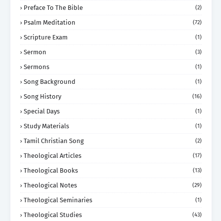
Preface To The Bible
(2)
Psalm Meditation
(72)
Scripture Exam
(1)
Sermon
(3)
Sermons
(1)
Song Background
(1)
Song History
(16)
Special Days
(1)
Study Materials
(1)
Tamil Christian Song
(2)
Theological Articles
(17)
Theological Books
(13)
Theological Notes
(29)
Theological Seminaries
(1)
Theological Studies
(43)