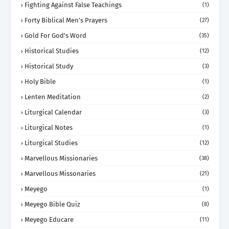
Fighting Against False Teachings
(1)
Forty Biblical Men's Prayers
(27)
Gold For God's Word
(35)
Historical Studies
(12)
Historical Study
(3)
Holy Bible
(1)
Lenten Meditation
(2)
Liturgical Calendar
(3)
Liturgical Notes
(1)
Liturgical Studies
(12)
Marvellous Missionaries
(38)
Marvellous Missonaries
(21)
Meyego
(1)
Meyego Bible Quiz
(8)
Meyego Educare
(11)