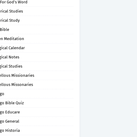
 For God's Word
rical Studies
rical Study
Bible
en Meditation
gical Calendar
gical Notes
gical Studies
ellous Missionaries
ellous Missonaries
go
go Bible Quiz
go Educare
go General
go Historia