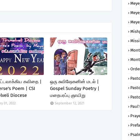
Meye
Meye
Meye
Mish
Missi
Mont
Mont
Order
Past
சட்டவாக்கிய கவிதை |
ஒரு சுவிஷேகனின் மடல் |
Pasto
rse's Poem | CSI
Gospel Sunday Poetry |
lveli Diocese
மறைபரப்பு ஞாயிறு
Pasto
ry 01, 2022
September 12, 2021
Paul'
Praye
Prefa
Psal