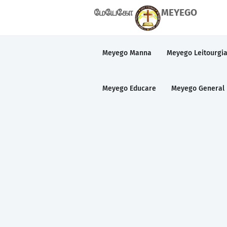
மேயேகோ
MEYEGO
Meyego Manna
Meyego Leitourgi
Meyego Educare
Meyego General