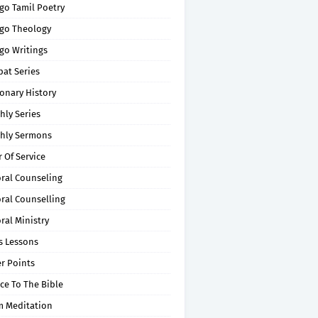
go Tamil Poetry
go Theology
go Writings
pat Series
onary History
hly Series
hly Sermons
 Of Service
oral Counseling
ral Counselling
ral Ministry
s Lessons
r Points
ce To The Bible
m Meditation