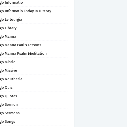
go Informatio
go Informatio Today In History
go Leitourgia
go Library
go Manna
go Manna Paul's Lessons
go Manna Psalm Meditation
go Missio
go Missive
go Nouthesia
go Quiz
go Quotes
go Sermon
go Sermons
go Songs