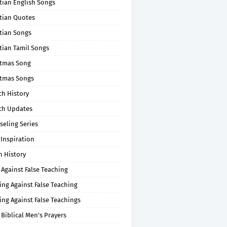
tian English Songs
stian Quotes
tian Songs
tian Tamil Songs
stmas Song
stmas Songs
ch History
ch Updates
seling Series
 Inspiration
n History
 Against False Teaching
ing Against False Teaching
ing Against False Teachings
 Biblical Men's Prayers