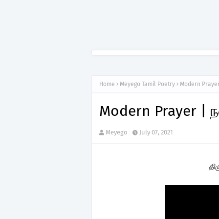
Home
Meyego Tamil Poetry
Modern Prayer
Modern Prayer | 
Meyego
July 07, 2021
திர