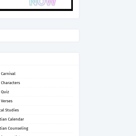
 Carnival
 Characters
 Quiz
 Verses
cal Studies
tian Calendar
tian Counseling