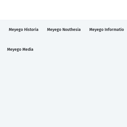
a
Meyego Historia
Meyego Nouthesia
Meyego Informatio
Meyego Media