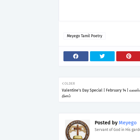
Meyego Tamil Poetry
OLDER
Valentine's Day Special | February 14 | வலண
தினம்
Posted by
Meyego
Servant of God in His gar