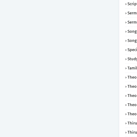
Scri
Serm
Serm
Song
Song
Speci
Study
Tamil
Theol
Theo
Theo
Theo
Theo
Thir
Thir