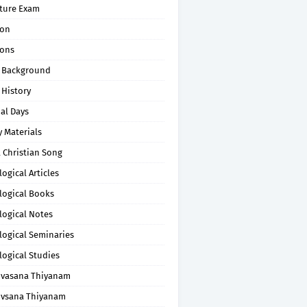
pture Exam
on
ons
 Background
 History
al Days
 Materials
 Christian Song
ogical Articles
logical Books
logical Notes
logical Seminaries
logical Studies
uvasana Thiyanam
uvsana Thiyanam