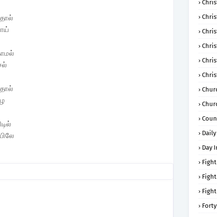
Chris
Chri
தால்
ாய்
Chris
Chris
காமல்
Chri
சல்
Chri
்தால்
Chur
ழே
Chur
Coun
டில்
Daily
ியிலே
Day I
Fight
Fight
Fight
Forty