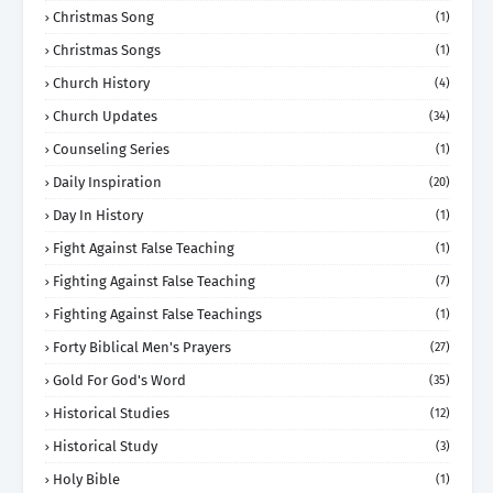
Christmas Song
(1)
Christmas Songs
(1)
Church History
(4)
Church Updates
(34)
Counseling Series
(1)
Daily Inspiration
(20)
Day In History
(1)
Fight Against False Teaching
(1)
Fighting Against False Teaching
(7)
Fighting Against False Teachings
(1)
Forty Biblical Men's Prayers
(27)
Gold For God's Word
(35)
Historical Studies
(12)
Historical Study
(3)
Holy Bible
(1)