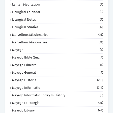
Lenten Meditation
(2)
Liturgical Calendar
(3)
Liturgical Notes
(1)
Liturgical Studies
(12)
Marvellous Missionaries
(38)
Marvellous Missonaries
(21)
Meyego
(1)
Meyego Bible Quiz
(8)
Meyego Educare
(11)
Meyego General
(5)
Meyego Historia
(218)
Meyego Informatio
(314)
Meyego Informatio Today In History
(3)
Meyego Leitourgia
(38)
Meyego Library
(49)