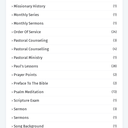
Missionary History
(1)
Monthly Series
(1)
Monthly Sermons
(1)
Order Of Service
(24)
Pastoral Counseling
(3)
Pastoral Counselling
(4)
Pastoral Ministry
(1)
Paul's Lessons
(28)
Prayer Points
(2)
Preface To The Bible
(2)
Psalm Meditation
(72)
Scripture Exam
(1)
Sermon
(3)
Sermons
(1)
Song Background
(1)