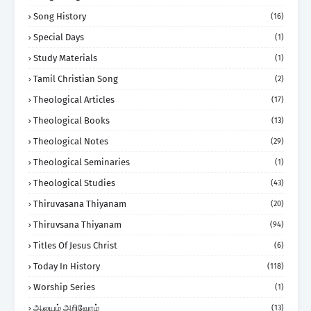
Song History
(16)
Special Days
(1)
Study Materials
(1)
Tamil Christian Song
(2)
Theological Articles
(17)
Theological Books
(13)
Theological Notes
(29)
Theological Seminaries
(1)
Theological Studies
(43)
Thiruvasana Thiyanam
(20)
Thiruvsana Thiyanam
(94)
Titles Of Jesus Christ
(6)
Today In History
(118)
Worship Series
(1)
ஆலயம் அறிவோம்
(13)