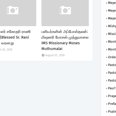
Meye
Meye
Meye
Mish
ளர் சகோதரி ராணி
பளியர்களின் அப்போஸ்தலன்:
Missi
(Blessed Sr. Rani
மிஷனரி மோசஸ் முத்துமாலை
Mont
) வரலாறு
IMS Missionary Moses
Muthumalai
Mont
t 02, 2026
August 01, 2026
Order
Past
Pasto
Pasto
Paul'
Praye
Prefa
Psal