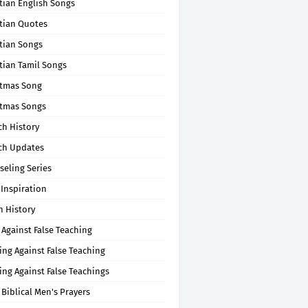
tian English Songs
stian Quotes
tian Songs
tian Tamil Songs
stmas Song
stmas Songs
ch History
ch Updates
seling Series
 Inspiration
n History
 Against False Teaching
ing Against False Teaching
ing Against False Teachings
 Biblical Men's Prayers