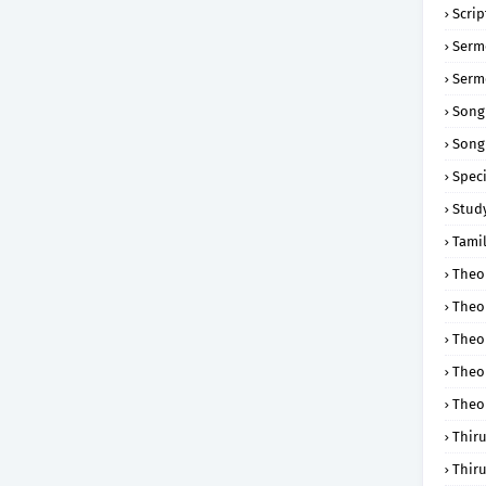
Scri
Serm
Serm
Song
Song
Speci
Study
Tamil
Theol
Theo
Theo
Theo
Theo
Thir
Thir