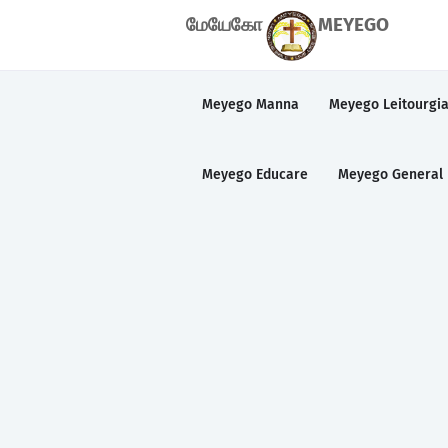
மேயேகோ
MEYEGO
Meyego Manna
Meyego Leitourgi
Meyego Educare
Meyego General