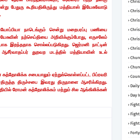
Chris
ன்று பேதுரு கூறியதிலிருந்து மத்தியாஸ் இயேசுவோடு
Chri
ு.
Chris
தியோப்பியா நாடெங்கும் சென்று மறைபரப்பு பணியை
Chris
 இயேசுவின் நற்செய்தியை அறிவிக்கும்போது, எருசலேம்
Chri
ியாக இறந்ததாக சொல்லப்படுகிறது. ஜெர்மனி நாட்டின்
Chri
 ஆசீர்வாதப்பர் துறவற மடத்தில் மத்தியாவின் உடல்
Chur
Chur
கத்தோலிக்க சபையாலும் ஏற்றுக்கொள்ளப்பட்ட பிப்ரவரி
Coun
திருத்த திருச்சபை இவரது திருநாளை ஆசரிக்கிறது.
Daily
யில் ரோமன் கத்தோலிக்கம் மற்றும் சில ஆங்கிலிக்கன்
Day I
Fight
Fight
Fight
Forty