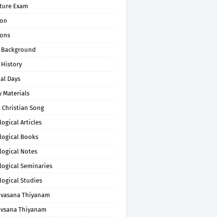
pture Exam
on
ons
 Background
 History
al Days
 Materials
 Christian Song
ogical Articles
logical Books
logical Notes
logical Seminaries
logical Studies
uvasana Thiyanam
uvsana Thiyanam