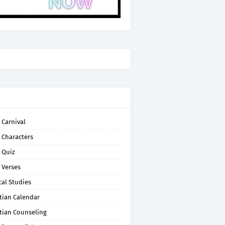
 Carnival
 Characters
 Quiz
 Verses
cal Studies
tian Calendar
tian Counseling