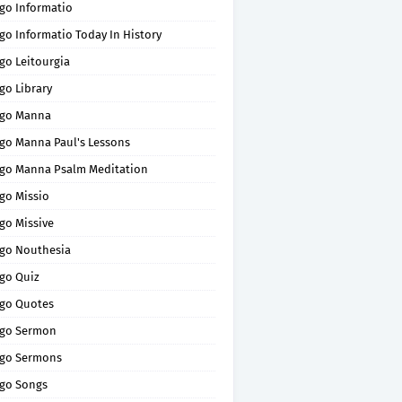
go Informatio
go Informatio Today In History
go Leitourgia
go Library
go Manna
go Manna Paul's Lessons
go Manna Psalm Meditation
go Missio
go Missive
go Nouthesia
go Quiz
go Quotes
go Sermon
go Sermons
go Songs