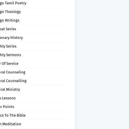
go Tamil Poetry
go Theology
go Writings
pat Series
onary History
hly Series
hly Sermons
 Of Service
oral Counseling
ral Counselling
ral Ministry
s Lessons
r Points
ce To The Bible
m Meditation