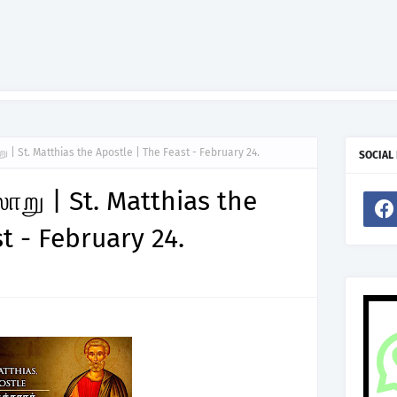
று | St. Matthias the Apostle | The Feast - February 24.
SOCIAL
லாறு | St. Matthias the
t - February 24.