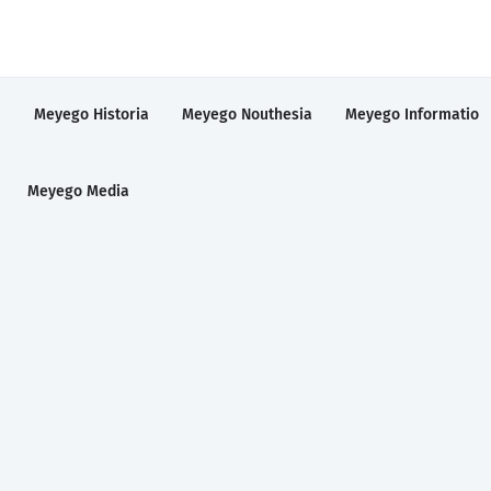
a
Meyego Historia
Meyego Nouthesia
Meyego Informatio
Meyego Media