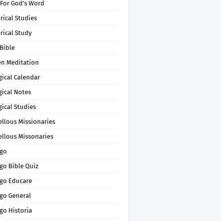
 For God's Word
rical Studies
rical Study
Bible
en Meditation
gical Calendar
gical Notes
gical Studies
ellous Missionaries
ellous Missonaries
go
go Bible Quiz
go Educare
go General
go Historia