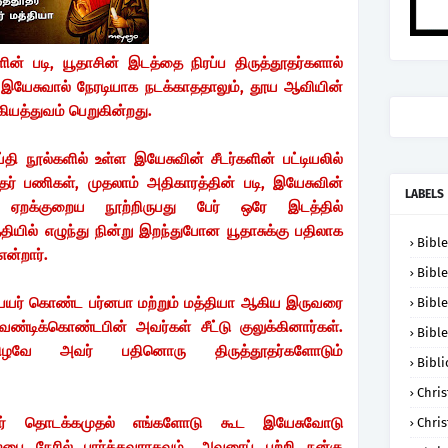
ன் படி, யூதாசின் இடத்தை நிரப்ப திருத்தூதர்களால்
வு இயேசுவால் நேரடியாக நடக்காததாலும், தூய ஆவியின்
கியத்துவம் பெறுகின்றது.
ி நூல்களில் உள்ள இயேசுவின் சீடர்களின் பட்டியலில்
தர் பணிகள், முதலாம் அதிகாரத்தின் படி, இயேசுவின்
LABELS
 ஏறக்குறைய நூற்றிருபது பேர் ஒரே இடத்தில்
த்தியில் எழுந்து நின்று இறந்துபோன யூதாசுக்கு பதிலாக
Bible
என்றார்.
Bible
 பெயர் கொண்ட பர்னபா மற்றும் மத்தியா ஆகிய இருவரை
Bible
ண்டிக்கொண்டபின் அவர்கள் சீட்டு குலுக்கினார்கள்.
Bible
விழவே அவர் பதினொரு திருத்தூதர்களோடும்
Bibli
Chris
படுவர் தொடக்கமுதல் எங்களோடு கூட இயேசுவோடு
Chris
பை நேரில் பார்த்தவராகவும், அவரைப் பற்றி நன்கு