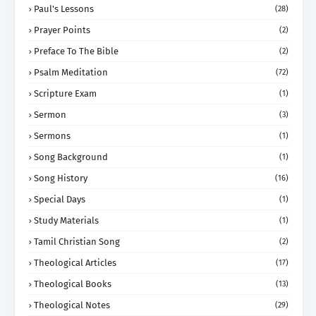
Paul's Lessons
(28)
Prayer Points
(2)
Preface To The Bible
(2)
Psalm Meditation
(72)
Scripture Exam
(1)
Sermon
(3)
Sermons
(1)
Song Background
(1)
Song History
(16)
Special Days
(1)
Study Materials
(1)
Tamil Christian Song
(2)
Theological Articles
(17)
Theological Books
(13)
Theological Notes
(29)