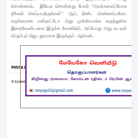
சொன்னால்
,
இயேசு சொன்னது போல் "அவர்களைப்போல
நீங்கள் செய்யாதிருங்கள்".
ஆம்,
நீண்ட விண்ணப்பமோ
,
சுருக்கமான மன்றாட்டோ
அது முக்கியமல்ல
கருத்துள்ள
இறைவேண்டலாக இருக்க வேண்டும். அப்போது அது கடவுள்
விரும்பும் ஜெப தூபமாக இருக்கும். ஆமென்.
POST A COMMENT
0 Comments