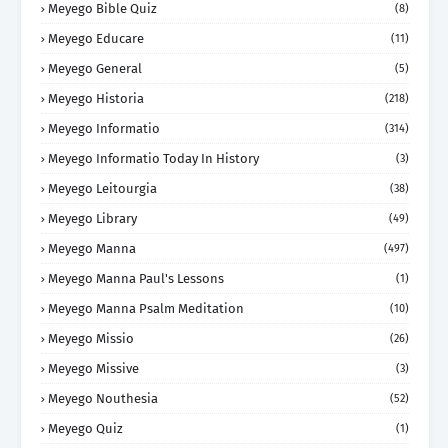
Meyego Bible Quiz
(8)
Meyego Educare
(11)
Meyego General
(5)
Meyego Historia
(218)
Meyego Informatio
(314)
Meyego Informatio Today In History
(3)
Meyego Leitourgia
(38)
Meyego Library
(49)
Meyego Manna
(497)
Meyego Manna Paul's Lessons
(1)
Meyego Manna Psalm Meditation
(10)
Meyego Missio
(26)
Meyego Missive
(3)
Meyego Nouthesia
(52)
Meyego Quiz
(1)