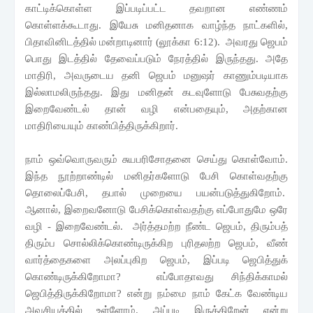
காட்டிக்கொள்ள இப்படிப்பட்ட தவறான எண்ணம்
கொள்ளக்கூடாது. இயேசு மனிதனாக வாழ்ந்த நாட்களில்
,
பிதாவினிடத்தில் மன்றாடினார் (லூக்கா
6:12)
. அவரது ஜெபம்
பொது இடத்தில் தேவைப்படும் நேரத்தில் இருந்தது. அதே
மாதிரி
,
அவருடைய தனி ஜெபம் மனுஷர் காணும்படியாக
இல்லாமலிருந்தது. இது மனிதன் கடவுளோடு பேசுவதற்கு
இறைவேண்டல் தான் வழி என்பதையும்
,
அதற்கான
மாதிரியையும் காண்பித்திருக்கிறார்.
நாம் ஒவ்வொருவரும் சுயபரிசோதனை செய்து கொள்வோம்.
இந்த நூற்றாண்டில் மனிதர்களோடு பேசி கொள்வதற்கு
தொலைப்பேசி
,
தபால் முறையை பயன்படுத்துகிறோம்.
ஆனால்
,
இறைவனோடு பேசிக்கொள்வதற்கு எப்போதுமே ஒரே
வழி - இறைவேண்டல். அர்த்தமற்ற நீண்ட ஜெபம்
,
திரும்பத்
திரும்ப சொல்லிக்கொண்டிருக்கிற புரிதலற்ற ஜெபம்
,
வீண்
வார்த்தைகளை அலப்புகிற ஜெபம்
,
இப்படி ஜெபித்துக்
கொண்டிருக்கிறோமா
?
எப்போதாவது சிந்திக்காமல்
ஜெபித்திருக்கிறோமா
?
என்று நம்மை நாம் கேட்க வேண்டிய
அவசியத்தில் உள்ளோம். அப்படி இருக்கிறேன் என்று