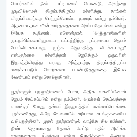
பெயர்களின் நீண்ட பட்டியலைக் கொண்டு
,
அவற்றை
முடிவில்லாமல் திரும்பத்திரும்ப உச்சரித்து
,
தாங்கள்
விரும்பியவற்றை பெற்றுக்கொள்ள முடியும் என்று நம்பினர்.
அதனால் தான் வீண் வார்த்தைகளை அலப்பாதேயுங்கள் என்று
இயேசு கூறினார். ஏனென்றால்
,
"அஞ்ஞானிகளின்
மூடநம்பிக்கையினுடைய மட்டத்திற்கு நம்முடைய ஜெபம்
போய்விடக்கூடாது
,
மூழ்க அனுமதித்து விடக்கூடாது"
என்பதற்காக எச்சரித்தார். ஜெபிக்கும் ஒருவரின்
இதயத்திலிருந்து வராத
,
அர்த்தமற்ற
,
திரும்பத்திரும்ப
உரைக்கப்படும் சொற்களை பயன்படுத்துவதை இயேசு
வேண்டாம் என்று சொல்லுகிறார்.
யூதர்களும் புறஜாதிகளைப் போல, அதிக வசனிப்பினால்
ஜெபம் கேட்கப்படும் என்று நம்பினர். அவர்கள் தெய்வத்தை
,
தங்கள் இருதயத்தின் எண்ணப்போக்கை
வணங்கும் போது
புறக்கணித்து
,
அதே வேளையில் சரியான சடங்குகளையே
வலியுறுத்தினர். முதல் நூற்றாண்டில் வாழ்ந்த சில ரபீக்கள்
,
நீண்ட ஜெபமானது தேவன் கேட்டு பதில் அளிக்க
ஏதுவானதாக இருந்தது என்று போதித்தனர். ஆனால்
,