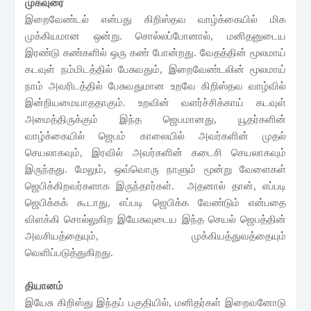
முகவுரை
இறைவேண்டல் என்பது கிறிஸ்தவ வாழ்க்கையில் மிக
முக்கியமான ஒன்று. சொல்லப்போனால்
,
மனிதனுடைய
இரண்டு கண்களில் ஒரு கண் போன்றது. வேதத்தின் மூலமாய்
கடவுள் நம்மிடத்தில் பேசுவதும்
,
இறைவேண்டலின் மூலமாய்
நாம் அவரிடத்தில் பேசுவதுமான உறவே கிறிஸ்தவ வாழ்வில்
இன்றியமையாததாகும். உறவின் வளர்ச்சிக்காய் கடவுள்
அமைத்திருக்கும் இந்த ஜெபமானது
,
யூதர்களின்
வாழ்க்கையில் ஜெபம் காலையில் அவர்களின் முதல்
செயலாகவும்
,
இரவில் அவர்களின் கடைசி செயலாகவும்
இருந்தது. மேலும், ஒவ்வொரு நாளும் மூன்று வேளைகள்
ஜெபிக்கிறவர்களாக இருந்தார்கள். அதனால் தான்
,
எப்படி
ஜெபிக்கக் கூடாது
,
எப்படி ஜெபிக்க வேண்டும் என்பதை
விளக்கி சொல்லுகிற இயேசுவுடைய இந்த செயல் ஜெபத்தின்
அவசியத்தையும்
,
முக்கியத்துவத்தையும்
வெளிப்படுத்துகிறது.
தியானம்
இயேசு கிறிஸ்து இந்தப் பகுதியில், மனிதர்கள் இறைவனோடு