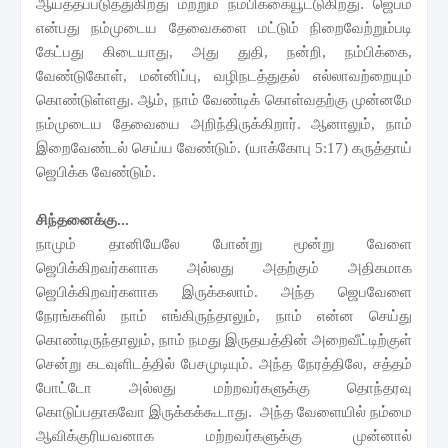
ஆயத்தப்படுத்துகிறது மற்றும் நம்பிக்கையூட்டுகிறது. ஜெபம்
என்பது நம்முடைய தேவைகளை மட்டும் நிறைவேற்றும்படி
கேட்பது கிடையாது
,
அது துதி
,
நன்றி
,
நம்பிக்கை
,
வேண்டுகோள்
,
மன்னிப்பு
,
வழிநடத்துதல் எல்லாவற்றையும்
கொண்டுள்ளது. ஆம்
,
நாம் வேண்டிக் கொள்வதற்கு முன்னமே
நம்முடைய தேவையை அறிந்திருக்கிறார். ஆனாலும்
,
நாம்
இறைவேண்டல் செய்ய வேண்டும். (யாக்கோபு
5:17
) கருத்தாய்
ஜெபிக்க வேண்டும்.
சிந்தனைக்கு...
நாமும் தானியேலே போன்று மூன்று வேளை
ஜெபிக்கிறவர்களாக அல்லது அதற்கும் அதிகமாக
ஜெபிக்கிறவர்களாக இருக்கலாம். அந்த ஜெபவேளை
நேரங்களில் நாம் எங்கிருந்தாலும்
,
நாம் என்ன செய்து
கொண்டிருந்தாலும்
,
நாம் நமது இருதயத்தின் அறைவீட்டிற்குள்
சென்று கடவுளிடத்தில் பேசமுடியும். அந்த நேரத்திலே
,
சத்தம்
போட்டோ அல்லது மற்றவர்களுக்கு தொந்தரவு
கொடுப்பதாகவோ இருக்கக்கூடாது. அந்த வேளையில் நம்மை
ஆவிக்குரியவனாக மற்றவர்களுக்கு முன்னால்