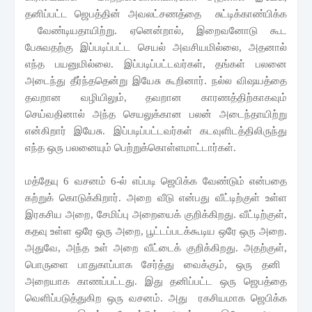
தனிப்பட்ட ஜெபத்தின் அவலட்சணத்தை சுட்டிக்காண்பிக்க
வேண்டியதாயிற்று
.
ஏனென்றால்
,
இறைவனோடு கூட
பேசுவதற்கு இப்படிப்பட்ட செயல் அவசியமில்லை
,
அதனால்
எந்த பயனுமில்லை. இப்படிப்பட்டவர்கள்
,
தங்கள் பலனை
அடைந்து தீர்ந்ததென்று இயேசு கூறினார். நல்ல விஷயத்தை
தவறான வழியிலும்
,
தவறான காரணத்திற்காகவும்
செய்வதினால் அந்த செயலுக்கான பலன் அடைந்தாயிற்று
என்கிறார் இயேசு. இப்படிப்பட்டவர்கள் கடவுளிடத்திலிருந்து
எந்த ஒரு பலனையும் பெற்றுக்கொள்ளமாட்டார்கள்.
மத்தேயு 6 வசனம்
6-
ல் எப்படி ஜெபிக்க வேண்டும் என்பதை
கற்றுக் கொடுக்கிறார்
.
அறை வீடு என்பது வீட்டிற்குள் உள்ள
இரகசிய அறை
,
சேமிப்பு அறையைக் குறிக்கிறது. வீட்டிற்குள்
,
கதவு உள்ள ஒரே ஒரு அறை
,
பூட்டப்படக்கூடிய ஒரே ஒரு அறை.
அதுவே
,
அந்த உள் அறை வீட்டைக் குறிக்கிறது. அதற்குள்
,
பொருளை பாதுகாப்பாக சேர்த்து வைக்கும்
,
ஒரு தனி
அறையாக காணப்பட்டது
.
இது தனிப்பட்ட ஒரு ஜெபத்தை
வெளிப்படுத்துகிற ஒரு வசனம். அது ரகசியமாக ஜெபிக்க