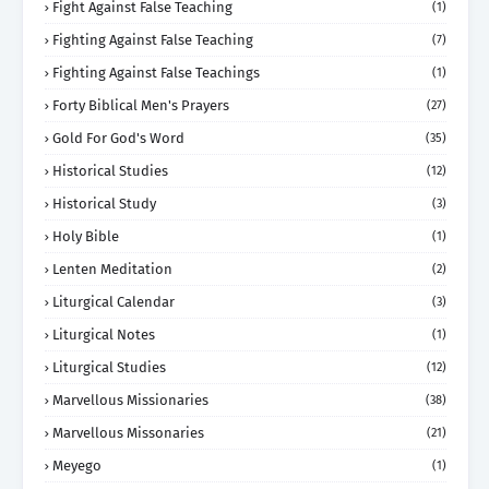
Fight Against False Teaching
(1)
Fighting Against False Teaching
(7)
Fighting Against False Teachings
(1)
Forty Biblical Men's Prayers
(27)
Gold For God's Word
(35)
Historical Studies
(12)
Historical Study
(3)
Holy Bible
(1)
Lenten Meditation
(2)
Liturgical Calendar
(3)
Liturgical Notes
(1)
Liturgical Studies
(12)
Marvellous Missionaries
(38)
Marvellous Missonaries
(21)
Meyego
(1)