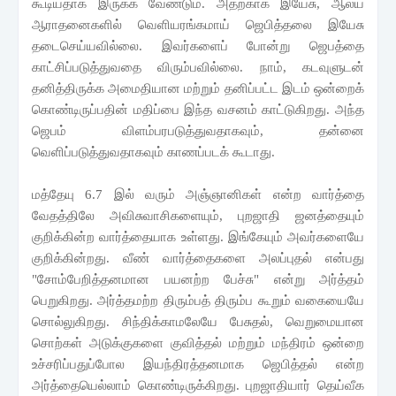
கூடியதாக இருக்க வேண்டும். அதற்காக இயேசு
,
ஆலய
ஆராதனைகளில் வெளியரங்கமாய் ஜெபித்தலை இயேசு
தடைசெய்யவில்லை. இவர்களைப் போன்று ஜெபத்தை
காட்சிப்படுத்துவதை விரும்பவில்லை. நாம்
,
கடவுளுடன்
தனித்திருக்க அமைதியான மற்றும் தனிப்பட்ட இடம் ஒன்றைக்
கொண்டிருப்பதின் மதிப்பை இந்த வசனம் காட்டுகிறது. அந்த
ஜெபம் விளம்பரபடுத்துவதாகவும்
,
தன்னை
வெளிப்படுத்துவதாகவும் காணப்படக் கூடாது.
மத்தேயு 6.7 இல் வரும்
அஞ்ஞானிகள் என்ற வார்த்தை
வேதத்திலே அவிசுவாசிகளையும்
,
புறஜாதி ஜனத்தையும்
குறிக்கின்ற வார்த்தையாக உள்ளது. இங்கேயும் அவர்களையே
குறிக்கின்றது. வீண் வார்த்தைகளை அலப்புதல் என்பது
"சோம்பேறித்தனமான பயனற்ற பேச்சு" என்று அர்த்தம்
பெறுகிறது. அர்த்தமற்ற திரும்பத் திரும்ப கூறும் வகையையே
சொல்லுகிறது. சிந்திக்காமலேயே பேசுதல்
,
வெறுமையான
சொற்கள் அடுக்குகளை குவித்தல் மற்றும் மந்திரம் ஒன்றை
உச்சரிப்பதுப்போல இயந்திரத்தனமாக ஜெபித்தல் என்ற
அர்த்தையெல்லாம் கொண்டிருக்கிறது. புறஜாதியார் தெய்வீக