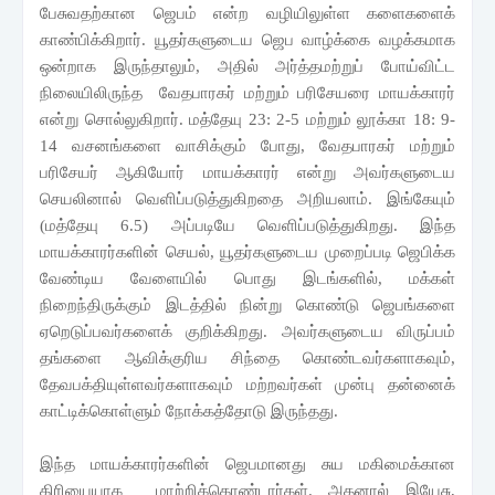
பேசுவதற்கான ஜெபம் என்ற வழியிலுள்ள களைகளைக்
காண்பிக்கிறார். யூதர்களுடைய ஜெப வாழ்க்கை வழக்கமாக
ஒன்றாக இருந்தாலும், அதில் அர்த்தமற்றுப் போய்விட்ட
நிலையிலிருந்த வேதபாரகர் மற்றும் பரிசேயரை மாயக்காரர்
என்று சொல்லுகிறார். மத்தேயு
23: 2-5
மற்றும் லூக்கா
18: 9-
14
வசனங்களை வாசிக்கும் போது, வேதபாரகர் மற்றும்
பரிசேயர் ஆகியோர் மாயக்காரர் என்று அவர்களுடைய
செயலினால் வெளிப்படுத்துகிறதை அறியலாம். இங்கேயும்
(மத்தேயு 6.5) அப்படியே வெளிப்படுத்துகிறது. இந்த
மாயக்காரர்களின் செயல்
,
யூதர்களுடைய முறைப்படி ஜெபிக்க
வேண்டிய வேளையில் பொது இடங்களில்
,
மக்கள்
நிறைந்திருக்கும் இடத்தில் நின்று கொண்டு ஜெபங்களை
ஏறெடுப்பவர்களைக் குறிக்கிறது. அவர்களுடைய விருப்பம்
தங்களை ஆவிக்குரிய சிந்தை கொண்டவர்களாகவும்
,
தேவபக்தியுள்ளவர்களாகவும் மற்றவர்கள் முன்பு தன்னைக்
காட்டிக்கொள்ளும் நோக்கத்தோடு இருந்தது.
இந்த மாயக்காரர்களின் ஜெபமானது சுய மகிமைக்கான
கிரியையாக மாற்றிக்கொண்டார்கள். அதனால் இயேசு
,