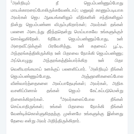
5
அன்றியும் நீ ஜெபம்பண்ணும்போது
மாயக்காரரைப்போலிருக்கவேண்டாம்; மனுஷர் காணும்படியாக
அவர்கள் ஜெப ஆலயங்களிலும் வீதிகளின் சந்திகளிலும்
நின்று ஜெபம்பண்ண விரும்புகிறார்கள்; அவர்கள் தங்கள்
பலனை அடைந்து தீர்ந்ததென்று மெய்யாகவே உங்களுக்குச்
சொல்லுகிறேன். 6நீயோ ஜெபம்பண்ணும்போது, உன்
அறைவீட்டுக்குள் பிரவேசித்து, உன் கதவைப் பூட்டி,
அந்தரங்கத்திலிருக்கிற உன் பிதாவை நோக்கி ஜெபம்பண்ணு;
அப்பொழுது அந்தரங்கத்தில்பார்க்கிற உன் பிதா
7
வெளியரங்கமாய் உனக்குப் பலனளிப்பார்.
அன்றியும் நீங்கள்
ஜெபம்பண்ணும்போது, அஞ்ஞானிகளைப்போல
வீண்வார்த்தைகளை அலப்பாதேயுங்கள்; அவர்கள், அதிக
வசனிப்பினால் தங்கள் ஜெபம் கேட்கப்படுமென்று
8
நினைக்கிறார்கள்.
அவர்களைப்போல நீங்கள்
செய்யாதிருங்கள்; உங்கள் பிதாவை நோக்கி நீங்கள்
வேண்டிக்கொள்ளுகிறதற்கு முன்னமே உங்களுக்கு இன்னது
தேவை என்று அவர் அறிந்திருக்கிறார்.