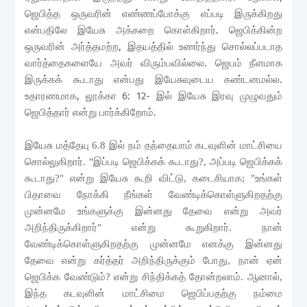
ஜெபித்த ஒருவரின் எண்ணப்போக்கு எப்படி இருக்கிறது
என்பதிலே இயேசு அக்கறை கொள்கிறார். ஜெபிக்கின்ற
ஒருவரின் அர்த்தமற்ற
,
இதயத்தில் உணர்ந்து சொல்லப்படாத
வார்த்தைகளையே அவர் விரும்பவில்லை. ஜெபம் நீளமாக
இருக்கக் கூடாது என்பது இயேசுவுடைய கண்டனமல்ல.
உதாரணமாக,
லூக்கா
6: 12- இ
ல் இயேசு இரவு முழுவதும்
ஜெபித்தார் என்று பார்க்கிறோம்.
இயேசு மத்தேயு 6.8 இல் நம் தந்தையாம் கடவுளின் மாட்சியை
சொல்லுகிறார்.
"
இப்படி ஜெபிக்கக் கூடாது
?,
அப்படி ஜெபிக்கக்
கூடாது
?"
என்று இயேசு கூறி விட்டு
,
கடைசியாக
; "
உங்கள்
பிதாவை நோக்கி நீங்கள் வேண்டிக்கொள்ளுகிறதற்கு
முன்னமே உங்களுக்கு இன்னது தேவை என்று அவர்
அறிந்திருக்கிறார்" என்று கூறுகிறார். நான்
வேண்டிக்கொள்ளுகிறதற்கு முன்னமே எனக்கு இன்னது
தேவை என்று கர்த்தர் அறிந்திருக்கும் போது
,
நான் ஏன்
ஜெபிக்க வேண்டும்
?
என்று சிந்திக்கத் தோன்றலாம். ஆனால்,
இந்த கடவுளின் மாட்சிமை ஜெபிப்பதற்கு நம்மை