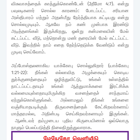
விசுவாசத்தைக் காத்துக்கொண்டேன் (2தீமோ
4:7). என்று
பவுலடிகளார் சொல்ல காரணம்: போடப்பட்ட சரியான
அஸ்திபாரம் மற்றும் அதன்மீது நேர்த்தியாக கட்டியது என்று
சொல்லமுடியும்.
ஆகவே
நம் கண் முன்பாக இரண்டு
அடித்தளங்கள் இருக்கிறது, ஒன்று
கன்மலையின்
மேல்
கட்டப்பட்ட வீடு, மற்றொன்று மண் தரையின்
மேல் கட்டப்பட்ட
வீடு. இவற்றில் நாம் எதை தேர்ந்தெடுக்க வேண்டும் என்று
முடிவு செய்வோம்.
அப்போஸ்தலனாகிய யாக்கோபு சொல்லுகிறார் (யாக்கோபு
1:21-22): நீங்கள் எல்லாவித அழுக்கையும் கொடிய
துர்க்குணத்தையும் ஒழித்துவிட்டு, உங்கள் உள்ளத்தில்
நாட்டப்பட்டதாயும் உங்கள் ஆத்துமாக்களை இரட்சிக்க
வல்லமையுள்ளதாயுமிருக்கிற வசனத்தைச் சாந்தமாய்
ஏற்றுக்கொள்ளுங்கள். அல்லாமலும் நீங்கள் உங்களை
வஞ்சியாதபடிக்குத் திருவசனத்தைக் கேட்கிறவர்களாய்
மாத்தரமல்ல, அதின்படி செய்கிறவர்களாயும் இருங்கள்.
ஆண்டவர் தம்முடைய புதிய கிருபையினால் ஒவ்வொரு
நாளும் பெலப்படுத்தி நிலைநிறுத்துவாராக.