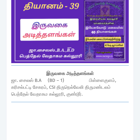
இருவகை அடித்தளங்கள்
ஜா. சைலஸ் B.A (BD – 1) பிள்ளைகுளம்,
கரிசல்பட்டி சேகரம், CSI திருநெல்வேலி திருமண்டலம்
பெத்தேல் வேதாகம கல்லூரி, குண்டூர்.