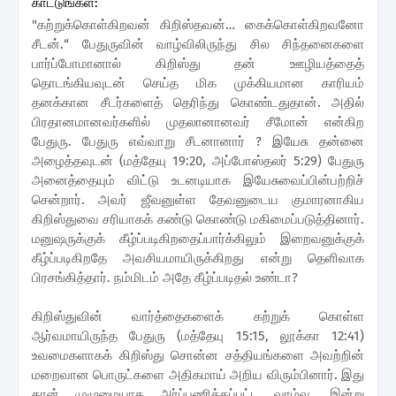
காட்டுங்கள்
:
"கற்றுக்கொள்கிறவன்
கிறிஸ்தவன்…
கைக்கொள்கிறவனோ
சீடன்.
“
பேதுருவின்
வாழ்விலிருந்து சில
சிந்தனைகளை
பார்ப்போமானால்
கிறிஸ்து தன்
ஊழியத்தைத்
தொடங்கியவுடன் செய்த
மிக முக்கியமான
காரியம்
தனக்கான
சீடர்களைத் தெரிந்து
கொண்டதுதான். அதில்
பிரதானமானவர்களில்
முதலானானவர் சீமோன்
என்கிற
பேதுரு.
பேதுரு எவ்வாறு
சீடனானார் ? இயேசு தன்னை
அழைத்தவுடன் (மத்தேயு 19:20,
அப்போஸ்தலர் 5:29)
பேதுரு
அனைத்தையும் விட்டு
உடனடியாக
இயேசுவைப்பின்பற்றிச்
சென்றார். அவர்
ஜீவனுள்ள
தேவனுடைய
குமாரனாகிய
கிறிஸ்துவை சரியாகக்
கண்டு
கொண்டு
மகிமைப்படுத்தினார்.
மனுஷருக்குக்
கீழ்ப்படிகிறதைப்பார்க்கிலும் இறைவனுக்குக்
கீழ்ப்படிகிறதே
அவசியமாயிருக்கிறது
என்று தெளிவாக
பிரசங்கித்தார். நம்மிடம் அதே கீழ்ப்படிதல்
உண்டா?
கிறிஸ்துவின்
வார்த்தைகளைக் கற்றுக்
கொள்ள
ஆர்வமாயிருந்த பேதுரு
(மத்தேயு 15:15, லூக்கா
12:41)
உவமைகளாகக் கிறிஸ்து
சொன்ன சத்தியங்களை
அவற்றின்
மறைவான
பொருட்களை அதிகமாய்
அறிய விரும்பினார். இது
தான் முழுமையாக அர்ப்பணிக்கப்பட்ட வாழ்வு.
இன்று