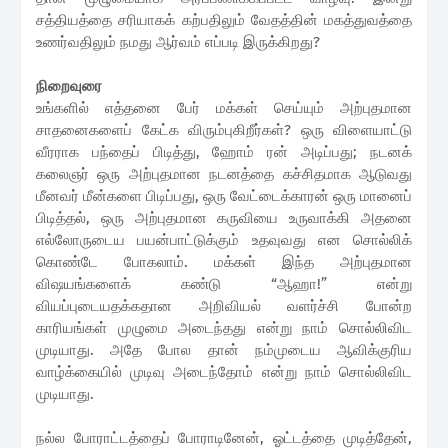
சத்தியத்தை
சரியாகக் கற்பதிலும்
வேதத்தின் மகத்துவத்தை
உணர்வதிலும் நமது ஆர்வம்
எப்படி இருக்கிறது?
நிறைவுரை
உங்களில் எத்தனை பேர் மக்கள் செய்யும் அற்புதமான
சாதனைகளைப் கேட்க விரும்புகிறீர்கள்? ஒரு விளையாட்டு
வீரராக பந்தைப் பிடித்து, ஹோம் ரன் அடிப்பது; நடனக்
கலைஞர் ஒரு அற்புதமான நடனத்தை கச்சிதமாக ஆடுவது
மீனவர் மீன்களை பிடிப்பது, ஒரு வேட்டைக்காரன் ஒரு மானைப்
பிடித்தல், ஒரு அற்புதமான கருவியை உருவாக்கி அதனை
எல்லோருடைய பயன்பாட்டுக்கும் உதவுவது என சொல்லிக்
கொண்டே போகலாம். மக்கள் இந்த அற்புதமான
விஷயங்களைக் கண்டு
“
ஆஹா!
”
என்று
வியப்புடையதக்கதான அறிவியல் வளர்ச்சி போன்ற
காரியங்கள் முழுமை அடைந்தது என்று நாம் சொல்லிவிட
முடியாது
.
அதே போல தான் நம்முடைய ஆவிக்குரிய
வாழ்க்கையில் முடிவு அடைந்தோம் என்று நாம் சொல்லிவிட
முடியாது
.
நல்ல போராட்டத்தைப் போராடினேன், ஓட்டத்தை முடித்தேன்,