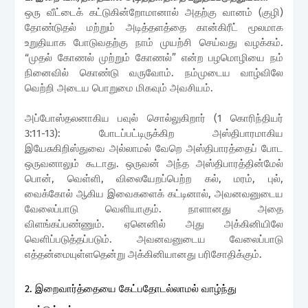
ஒரு வீட்டைக் கட்டுகின்றோமானால்
அதற்கு வானம் (குழி)
தோண்டுதல் மற்றும் அடித்தளத்தை கான்கிரீட் மூலமாக
உறுதியாக போடுவதற்கு நாம் முயற்சி செய்வது வழக்கம்
.
“
முதல் கோணல் முற்றும் கோணல்
”
என்ற பழமொழியை நம்
நினைவில் கொண்டு வருவோம்
.
நம்முடைய வாழ்விலே
வெற்றி அடைய பொறுமை மிகவும் அவசியம்.
அப்போஸ்தலனாகிய பவுல் சொல்லுகிறார் (
1 கொரிந்தியர்
3:11-13)
:
போடப்பட்டிருக்கிற அஸ்திபாரமாகிய
இயேசுகிறிஸ்துவை அல்லாமல் வேறெ அஸ்திபாரத்தைப் போட
ஒருவனாலும் கூடாது. ஒருவன் அந்த அஸ்திபாரத்தின்மேல்
பொன், வெள்ளி, விலையேறப்பெற்ற கல், மரம், புல்,
வைக்கோல் ஆகிய இவைகளைக் கட்டினால், அவனவனுடைய
வேலைப்பாடு வெளியாகும். நாளானது அதை
விளங்கப்பண்ணும். ஏனெனில் அது அக்கினியிலே
வெளிப்படுத்தப்படும். அவனவனுடைய வேலைப்பாடு
எத்தன்மையுள்ளதென்று அக்கினியானது பரிசோதிக்கும்.
2. இறைவார்த்தையை கேட்பதோடல்லாமல் வாழ்ந்து