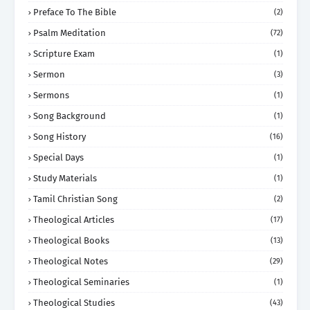
Preface To The Bible
(2)
Psalm Meditation
(72)
Scripture Exam
(1)
Sermon
(3)
Sermons
(1)
Song Background
(1)
Song History
(16)
Special Days
(1)
Study Materials
(1)
Tamil Christian Song
(2)
Theological Articles
(17)
Theological Books
(13)
Theological Notes
(29)
Theological Seminaries
(1)
Theological Studies
(43)