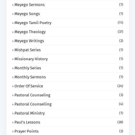
Meyego Sermons
(1)
Meyego Songs
(1)
Meyego Tamil Poetry
(11)
Meyego Theology
(37)
Meyego Writings
(2)
Mishpat Series
(1)
Missionary History
(1)
Monthly Series
(1)
Monthly Sermons
(1)
Order Of Service
(24)
Pastoral Counseling
(3)
Pastoral Counselling
(4)
Pastoral Ministry
(1)
Paul's Lessons
(28)
Prayer Points
(2)