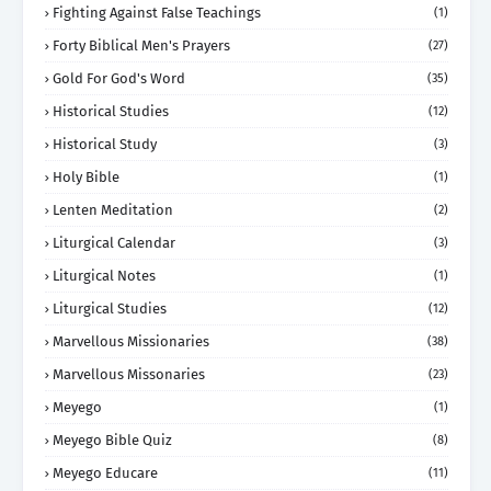
Fighting Against False Teachings
(1)
Forty Biblical Men's Prayers
(27)
Gold For God's Word
(35)
Historical Studies
(12)
Historical Study
(3)
Holy Bible
(1)
Lenten Meditation
(2)
Liturgical Calendar
(3)
Liturgical Notes
(1)
Liturgical Studies
(12)
Marvellous Missionaries
(38)
Marvellous Missonaries
(23)
Meyego
(1)
Meyego Bible Quiz
(8)
Meyego Educare
(11)