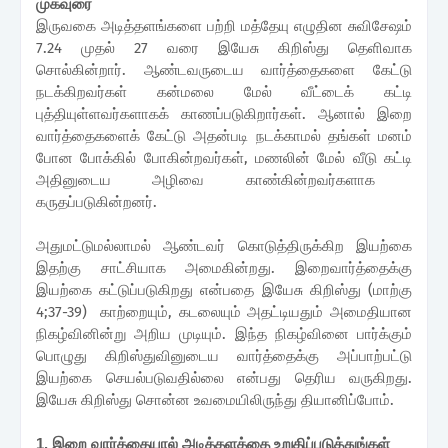
முகவுரை
இருவகை அடித்தளங்களை பற்றி மத்தேயு எழுதின சுவிசேஷம்
7.24 முதல் 27 வரை இயேசு கிறிஸ்து தெளிவாக
சொல்கின்றார். ஆண்டவருடைய வார்த்தைகளை கேட்டு
நடக்கிறவர்கள் கன்மலை மேல் வீட்டைக் கட்டி
புத்தியுள்ளவர்களாகக் காணப்படுகிறார்கள்
.
ஆனால் இறை
வார்த்தைகளைக் கேட்டு அதன்படி நடக்காமல் தங்கள் மனம்
போன போக்கில் போகின்றவர்கள், மணலின் மேல் வீடு கட்டி
அதினுடைய அழிவை காண்கின்றவர்களாக
கருதப்படுகின்றனர்.
அதுமட்டுமல்லாமல் ஆண்டவர் கொடுத்திருக்கிற இயற்கை
இதற்கு சாட்சியாக அமைகின்றது
.
இறைவார்த்தைக்கு
இயற்கை கட்டுப்படுகிறது என்பதை இயேசு கிறிஸ்து
(
மாற்கு
4
;37-39)
காற்றையும்
,
கடலையும் அதட்டியதும் அமைதியான
நிகழ்வினின்று அறிய முடியும்
.
இந்த நிகழ்வினை பார்க்கும்
பொழுது கிறிஸ்துவினுடைய வார்த்தைக்கு அப்பாற்பட்டு
இயற்கை செயல்படுவதில்லை என்பது தெரிய வருகிறது.
இயேசு கிறிஸ்து சொன்ன உவமையிலிருந்து தியானிப்போம்.
1. இறை வார்த்தையால் அடித்தளத்தை உறுதிப்படுத்துங்கள்