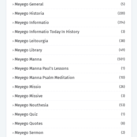
Meyego General
(5)
Meyego Historia
(220)
Meyego Informatio
(314)
Meyego Informatio Today In History
(3)
Meyego Leitourgia
(38)
Meyego Library
(49)
Meyego Manna
(501)
Meyego Manna Paul's Lessons
(1)
Meyego Manna Psalm Meditation
(10)
Meyego Missio
(26)
Meyego Missive
(3)
Meyego Nouthesia
(53)
Meyego Quiz
(1)
Meyego Quotes
(8)
Meyego Sermon
(2)