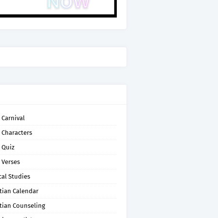
 Carnival
 Characters
 Quiz
 Verses
cal Studies
tian Calendar
tian Counseling