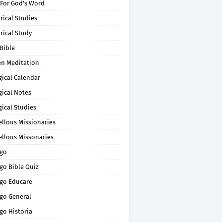
 For God's Word
rical Studies
rical Study
Bible
en Meditation
gical Calendar
gical Notes
gical Studies
ellous Missionaries
ellous Missonaries
go
go Bible Quiz
go Educare
go General
go Historia