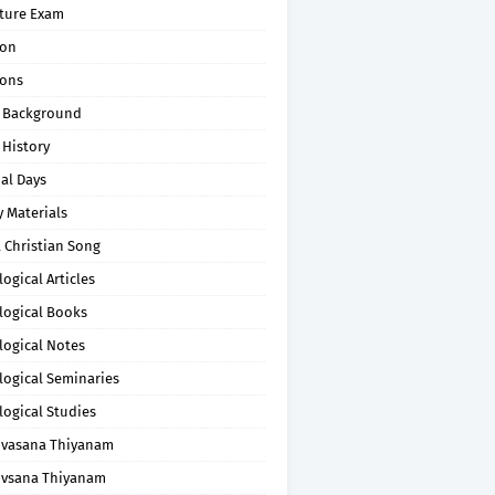
pture Exam
on
ons
 Background
 History
al Days
 Materials
 Christian Song
ogical Articles
logical Books
logical Notes
logical Seminaries
logical Studies
uvasana Thiyanam
uvsana Thiyanam