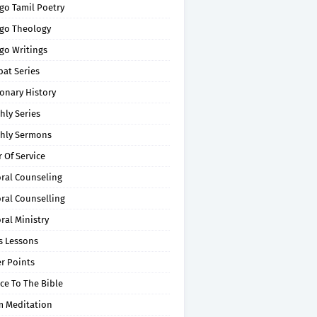
go Tamil Poetry
go Theology
go Writings
pat Series
onary History
hly Series
hly Sermons
 Of Service
oral Counseling
ral Counselling
ral Ministry
s Lessons
r Points
ce To The Bible
m Meditation