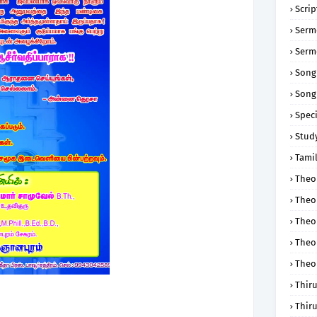
Scri
Serm
Serm
Song
Song
Speci
Study
Tamil
Theol
Theo
Theo
Theo
Theo
Thir
Thir