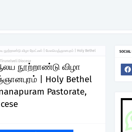
லய நூற்றாண்டு விழா நோட்டீஸ் | மேலமெஞ்ஞானபுரம் | Holy Bethel
SOCIAL
Tirunelveli Diocese
 ஆலய நூற்றாண்டு விழா
்ஞானபுரம் | Holy Bethel
nanapuram Pastorate,
ocese