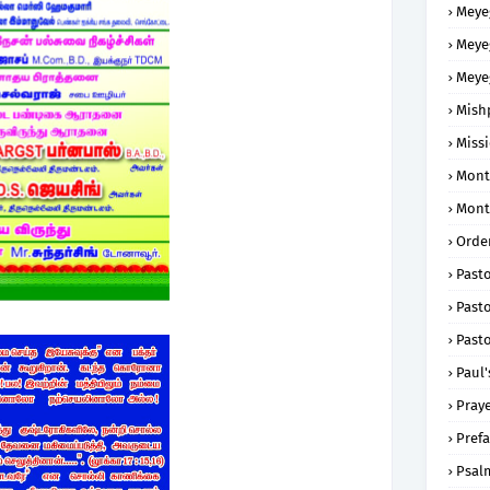
Meye
Meye
Meye
Mish
Missi
Mont
Mont
Order
Past
Pasto
Pasto
Paul'
Praye
Prefa
Psal