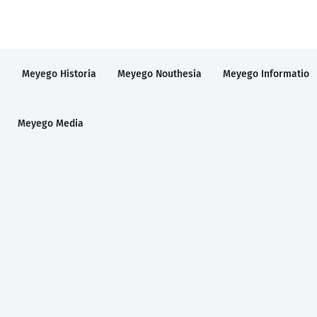
a
Meyego Historia
Meyego Nouthesia
Meyego Informatio
Meyego Media