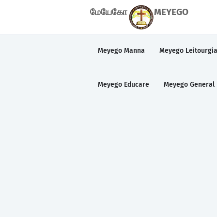
மேயேகோ
MEYEGO
Meyego Manna
Meyego Leitourgi
Meyego Educare
Meyego General