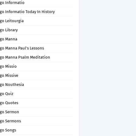
go Informatio
go Informatio Today In History
go Leitourgia
go Library
go Manna
go Manna Paul's Lessons
go Manna Psalm Meditation
go Missio
go Missive
go Nouthesia
go Quiz
go Quotes
go Sermon
go Sermons
go Songs