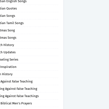
tian English Songs
stian Quotes
tian Songs
tian Tamil Songs
stmas Song
stmas Songs
ch History
ch Updates
seling Series
 Inspiration
n History
 Against False Teaching
ing Against False Teaching
ing Against False Teachings
 Biblical Men's Prayers