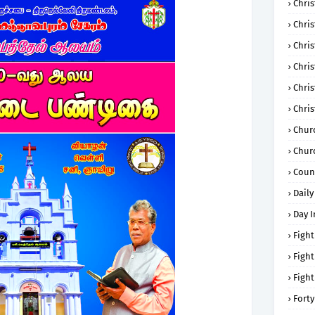
Chris
Chri
Chris
Chris
Chri
Chri
Chur
Chur
Coun
Daily
Day I
Fight
Fight
Fight
Forty