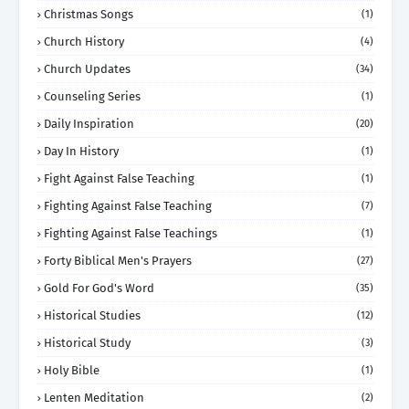
Christmas Songs
(1)
Church History
(4)
Church Updates
(34)
Counseling Series
(1)
Daily Inspiration
(20)
Day In History
(1)
Fight Against False Teaching
(1)
Fighting Against False Teaching
(7)
Fighting Against False Teachings
(1)
Forty Biblical Men's Prayers
(27)
Gold For God's Word
(35)
Historical Studies
(12)
Historical Study
(3)
Holy Bible
(1)
Lenten Meditation
(2)