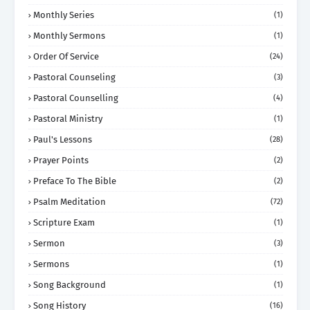
Monthly Series
(1)
Monthly Sermons
(1)
Order Of Service
(24)
Pastoral Counseling
(3)
Pastoral Counselling
(4)
Pastoral Ministry
(1)
Paul's Lessons
(28)
Prayer Points
(2)
Preface To The Bible
(2)
Psalm Meditation
(72)
Scripture Exam
(1)
Sermon
(3)
Sermons
(1)
Song Background
(1)
Song History
(16)