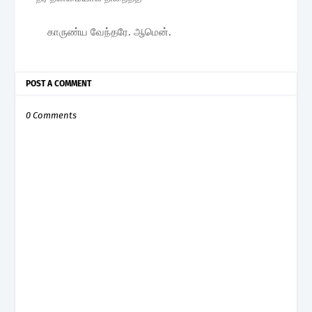
காருண்ய வேந்தரே. ஆமென்.
POST A COMMENT
0 Comments