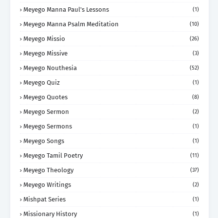
Meyego Manna Paul's Lessons
(1)
Meyego Manna Psalm Meditation
(10)
Meyego Missio
(26)
Meyego Missive
(3)
Meyego Nouthesia
(52)
Meyego Quiz
(1)
Meyego Quotes
(8)
Meyego Sermon
(2)
Meyego Sermons
(1)
Meyego Songs
(1)
Meyego Tamil Poetry
(11)
Meyego Theology
(37)
Meyego Writings
(2)
Mishpat Series
(1)
Missionary History
(1)