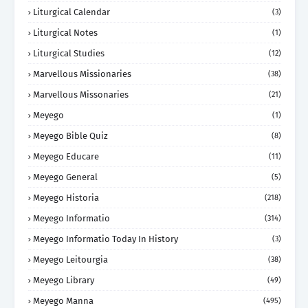
Liturgical Calendar
(3)
Liturgical Notes
(1)
Liturgical Studies
(12)
Marvellous Missionaries
(38)
Marvellous Missonaries
(21)
Meyego
(1)
Meyego Bible Quiz
(8)
Meyego Educare
(11)
Meyego General
(5)
Meyego Historia
(218)
Meyego Informatio
(314)
Meyego Informatio Today In History
(3)
Meyego Leitourgia
(38)
Meyego Library
(49)
Meyego Manna
(495)