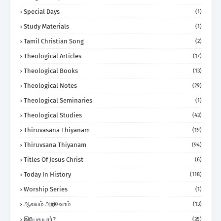
Special Days
(1)
Study Materials
(1)
Tamil Christian Song
(2)
Theological Articles
(17)
Theological Books
(13)
Theological Notes
(29)
Theological Seminaries
(1)
Theological Studies
(43)
Thiruvasana Thiyanam
(19)
Thiruvsana Thiyanam
(94)
Titles Of Jesus Christ
(6)
Today In History
(118)
Worship Series
(1)
ஆலயம் அறிவோம்
(13)
இயேசு யார்?
(35)