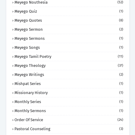
Meyego Nouthesia
(52)
Meyego Quiz
(1)
Meyego Quotes
(8)
Meyego Sermon
(2)
Meyego Sermons
(1)
Meyego Songs
(1)
Meyego Tamil Poetry
(11)
Meyego Theology
(37)
Meyego Writings
(2)
Mishpat Series
(1)
Missionary History
(1)
Monthly Series
(1)
Monthly Sermons
(1)
Order Of Service
(24)
Pastoral Counseling
(3)