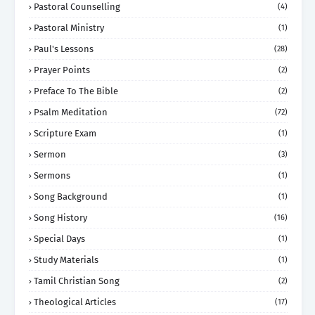
Pastoral Counselling
(4)
Pastoral Ministry
(1)
Paul's Lessons
(28)
Prayer Points
(2)
Preface To The Bible
(2)
Psalm Meditation
(72)
Scripture Exam
(1)
Sermon
(3)
Sermons
(1)
Song Background
(1)
Song History
(16)
Special Days
(1)
Study Materials
(1)
Tamil Christian Song
(2)
Theological Articles
(17)