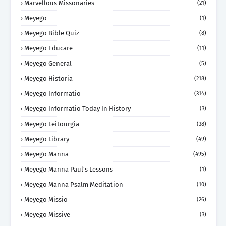
Marvellous Missonaries
(21)
Meyego
(1)
Meyego Bible Quiz
(8)
Meyego Educare
(11)
Meyego General
(5)
Meyego Historia
(218)
Meyego Informatio
(314)
Meyego Informatio Today In History
(3)
Meyego Leitourgia
(38)
Meyego Library
(49)
Meyego Manna
(495)
Meyego Manna Paul's Lessons
(1)
Meyego Manna Psalm Meditation
(10)
Meyego Missio
(26)
Meyego Missive
(3)