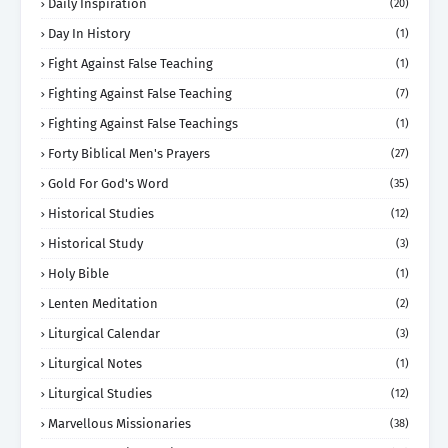
Daily Inspiration
(20)
Day In History
(1)
Fight Against False Teaching
(1)
Fighting Against False Teaching
(7)
Fighting Against False Teachings
(1)
Forty Biblical Men's Prayers
(27)
Gold For God's Word
(35)
Historical Studies
(12)
Historical Study
(3)
Holy Bible
(1)
Lenten Meditation
(2)
Liturgical Calendar
(3)
Liturgical Notes
(1)
Liturgical Studies
(12)
Marvellous Missionaries
(38)