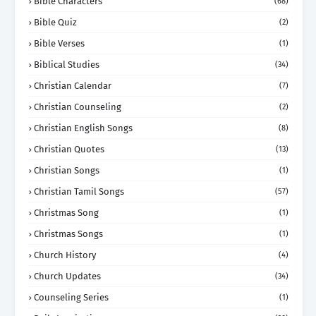
Bible Characters
(68)
Bible Quiz
(2)
Bible Verses
(1)
Biblical Studies
(34)
Christian Calendar
(7)
Christian Counseling
(2)
Christian English Songs
(8)
Christian Quotes
(13)
Christian Songs
(1)
Christian Tamil Songs
(57)
Christmas Song
(1)
Christmas Songs
(1)
Church History
(4)
Church Updates
(34)
Counseling Series
(1)