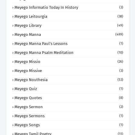
Meyego Informatio Today In History
(3)
Meyego Leitourgia
(38)
Meyego Library
(49)
Meyego Manna
(499)
Meyego Manna Paul's Lessons
(1)
Meyego Manna Psalm Meditation
(10)
Meyego Missio
(26)
Meyego Missive
(3)
Meyego Nouthesia
(53)
Meyego Quiz
(1)
Meyego Quotes
(8)
Meyego Sermon
(2)
Meyego Sermons
(1)
Meyego Songs
(1)
Meyego Tamil Poetry
(11)