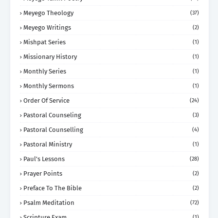
Meyego Theology
(37)
Meyego Writings
(2)
Mishpat Series
(1)
Missionary History
(1)
Monthly Series
(1)
Monthly Sermons
(1)
Order Of Service
(24)
Pastoral Counseling
(3)
Pastoral Counselling
(4)
Pastoral Ministry
(1)
Paul's Lessons
(28)
Prayer Points
(2)
Preface To The Bible
(2)
Psalm Meditation
(72)
Scripture Exam
(1)