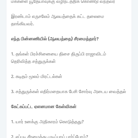
மக்களை யூதேயாவுக்கு வழிநடத்திக் கொண்டு வந்தவர்
இரண்டாம் எருசலேம் ஆலயத்தைக் கட்ட தலைமை
தாங்கியவர்.
எந்த பின்னணியில் (ஆலயத்தை) சீரமைத்தார்?
1. தங்கள் பிரச்சினையை திசை திருப்பி ராஜாவிடம்
தெரிவித்த சத்துருக்கள்
2. கடிதம் மூலம் மிரட்டல்கள்
3. சத்துருக்கள் எதிர்மறையாக பேசி சோர்வு அடைய வைத்தல்
கேட்கப்பட்ட ஏளனமான கேள்விகள்
1. யார் உனக்கு அதிகாரம் கொடுத்தது?
2. எப்படி சீரமைத்து முடிப்பாய் பார்ப்போம்?