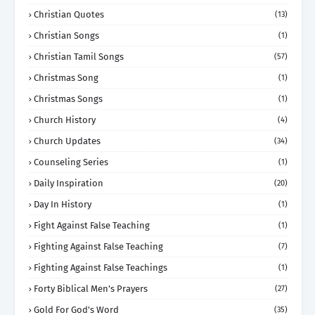
Christian Quotes
(13)
Christian Songs
(1)
Christian Tamil Songs
(57)
Christmas Song
(1)
Christmas Songs
(1)
Church History
(4)
Church Updates
(34)
Counseling Series
(1)
Daily Inspiration
(20)
Day In History
(1)
Fight Against False Teaching
(1)
Fighting Against False Teaching
(7)
Fighting Against False Teachings
(1)
Forty Biblical Men's Prayers
(27)
Gold For God's Word
(35)