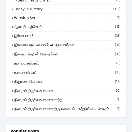
Titles Of Jesus Christ
(6)
Today In History
(118)
Worship Series
(1)
ஆலயம் அறிவோம்
(13)
இயேசு யார்?
(35)
இயேசுவோடு மலையில் 40 தியானங்கள்
(34)
இறைமைந்தரின் அற்புதங்கள்
(35)
உண்மை சம்பவம்
(8)
தகவல் திரட்டு
(30)
திருமறை தியானம்
(19)
தினமும் திருச்சபைக்காக
(60)
தினமும் திருச்சபைக்காகசாந்த
(1)
தினமும் திருச்சபைக்காகதிருவேங்கடம் - சத்திரப்பட்டி சேகரம்
(1)
Popular Posts