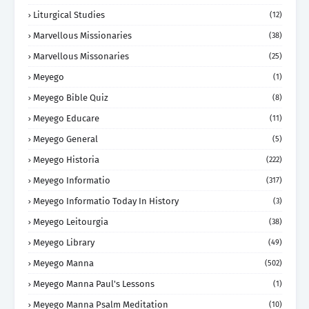
Liturgical Studies
(12)
Marvellous Missionaries
(38)
Marvellous Missonaries
(25)
Meyego
(1)
Meyego Bible Quiz
(8)
Meyego Educare
(11)
Meyego General
(5)
Meyego Historia
(222)
Meyego Informatio
(317)
Meyego Informatio Today In History
(3)
Meyego Leitourgia
(38)
Meyego Library
(49)
Meyego Manna
(502)
Meyego Manna Paul's Lessons
(1)
Meyego Manna Psalm Meditation
(10)