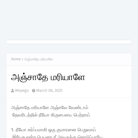
Home
அஞ்சாதே மரியாளே
அஞ்சாதே மரியாளே
Meyego
March 06, 2025
அஞ்சாதே மரியாளே அஞ்சவே வேண்டாம்
தேவரிடத்தில் நீயோ கிருபையை பெற்றாய்
1. நீயோ கர்ப்பமாகி ஒரு குமாரனை பெறுவாய்
இயேசு என்ற பெயரை நீ அவருக்கு கொடுப்பாயே