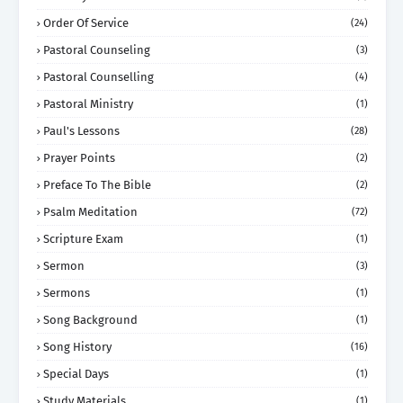
Order Of Service
(24)
Pastoral Counseling
(3)
Pastoral Counselling
(4)
Pastoral Ministry
(1)
Paul's Lessons
(28)
Prayer Points
(2)
Preface To The Bible
(2)
Psalm Meditation
(72)
Scripture Exam
(1)
Sermon
(3)
Sermons
(1)
Song Background
(1)
Song History
(16)
Special Days
(1)
Study Materials
(1)