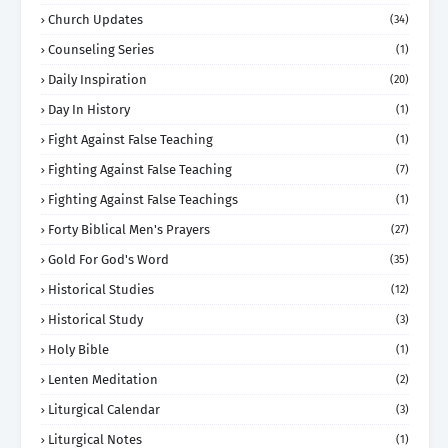
Church Updates
(34)
Counseling Series
(1)
Daily Inspiration
(20)
Day In History
(1)
Fight Against False Teaching
(1)
Fighting Against False Teaching
(7)
Fighting Against False Teachings
(1)
Forty Biblical Men's Prayers
(27)
Gold For God's Word
(35)
Historical Studies
(12)
Historical Study
(3)
Holy Bible
(1)
Lenten Meditation
(2)
Liturgical Calendar
(3)
Liturgical Notes
(1)