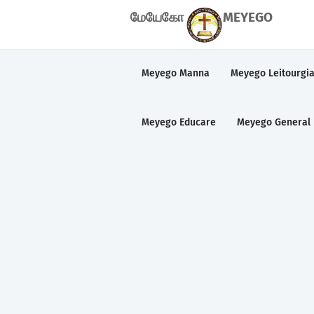
மேயேகோ
MEYEGO
Meyego Manna
Meyego Leitourgi
Meyego Educare
Meyego General