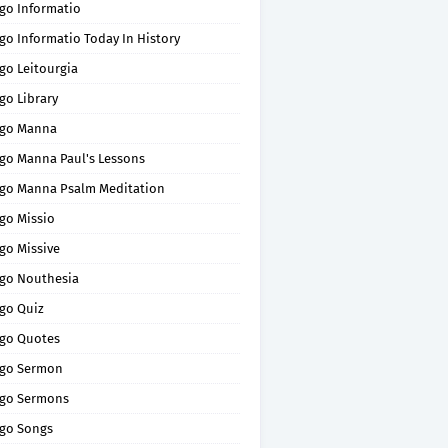
go Informatio
go Informatio Today In History
go Leitourgia
go Library
go Manna
go Manna Paul's Lessons
go Manna Psalm Meditation
go Missio
go Missive
go Nouthesia
go Quiz
go Quotes
go Sermon
go Sermons
go Songs