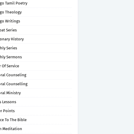
go Tamil Poetry
go Theology
go Writings
pat Series
onary History
hly Series
hly Sermons
 Of Service
oral Counseling
ral Counselling
ral Ministry
s Lessons
r Points
ce To The Bible
m Meditation