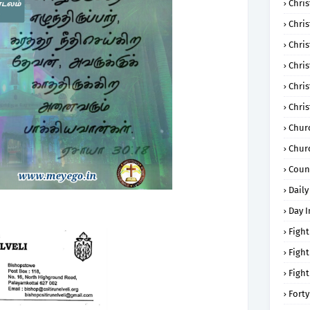
Chris
Chri
Chris
Chris
Chri
Chri
Chur
Chur
Coun
Daily
Day I
Fight
Fight
Fight
Forty