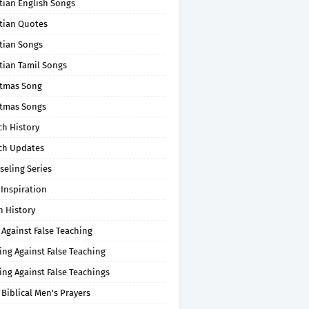
tian English Songs
stian Quotes
tian Songs
tian Tamil Songs
stmas Song
stmas Songs
ch History
ch Updates
seling Series
 Inspiration
n History
 Against False Teaching
ing Against False Teaching
ing Against False Teachings
 Biblical Men's Prayers