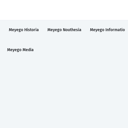
a
Meyego Historia
Meyego Nouthesia
Meyego Informatio
Meyego Media