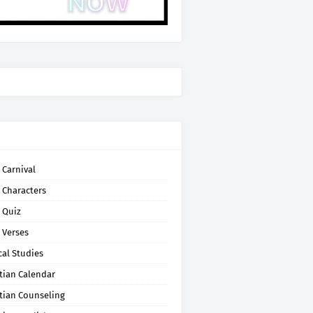
 Carnival
 Characters
 Quiz
 Verses
cal Studies
tian Calendar
tian Counseling