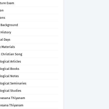
pture Exam
on
ons
 Background
 History
al Days
 Materials
 Christian Song
ogical Articles
logical Books
logical Notes
logical Seminaries
logical Studies
uvasana Thiyanam
uvsana Thiyanam