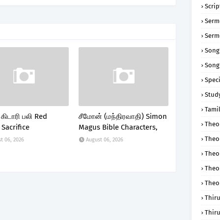
Scri
Serm
Serm
Song
Song
Speci
Study
Tamil
ு கிடாரி பலி Red
சீமோன் (மந்திரவாதி) Simon
Theol
 Sacrifice
Magus Bible Characters,
Theo
t 06, 2026
August 06, 2026
Theo
Theo
Theo
Thir
Thir