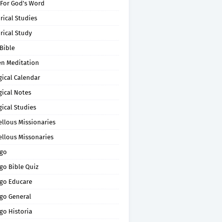
 For God's Word
rical Studies
rical Study
Bible
en Meditation
gical Calendar
gical Notes
gical Studies
ellous Missionaries
ellous Missonaries
go
go Bible Quiz
go Educare
go General
go Historia