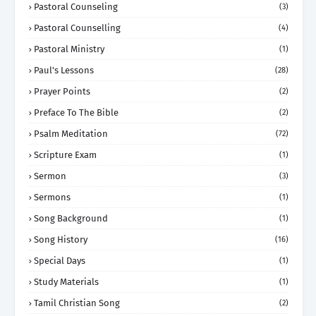
Pastoral Counseling
(3)
Pastoral Counselling
(4)
Pastoral Ministry
(1)
Paul's Lessons
(28)
Prayer Points
(2)
Preface To The Bible
(2)
Psalm Meditation
(72)
Scripture Exam
(1)
Sermon
(3)
Sermons
(1)
Song Background
(1)
Song History
(16)
Special Days
(1)
Study Materials
(1)
Tamil Christian Song
(2)