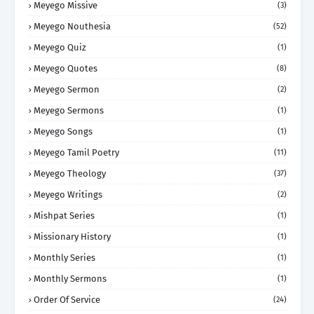
Meyego Missive
(3)
Meyego Nouthesia
(52)
Meyego Quiz
(1)
Meyego Quotes
(8)
Meyego Sermon
(2)
Meyego Sermons
(1)
Meyego Songs
(1)
Meyego Tamil Poetry
(11)
Meyego Theology
(37)
Meyego Writings
(2)
Mishpat Series
(1)
Missionary History
(1)
Monthly Series
(1)
Monthly Sermons
(1)
Order Of Service
(24)