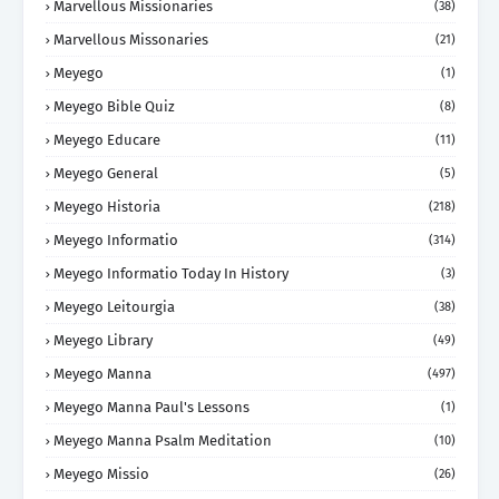
Marvellous Missionaries
(38)
Marvellous Missonaries
(21)
Meyego
(1)
Meyego Bible Quiz
(8)
Meyego Educare
(11)
Meyego General
(5)
Meyego Historia
(218)
Meyego Informatio
(314)
Meyego Informatio Today In History
(3)
Meyego Leitourgia
(38)
Meyego Library
(49)
Meyego Manna
(497)
Meyego Manna Paul's Lessons
(1)
Meyego Manna Psalm Meditation
(10)
Meyego Missio
(26)