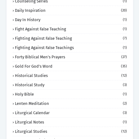
Counseling Series
(1)
Daily Inspiration
(20)
Day In History
(1)
Fight Against False Teaching
(1)
Fighting Against False Teaching
(7)
Fighting Against False Teachings
(1)
Forty Biblical Men's Prayers
(27)
Gold For God's Word
(35)
Historical Studies
(12)
Historical Study
(3)
Holy Bible
(1)
Lenten Meditation
(2)
Liturgical Calendar
(3)
Liturgical Notes
(1)
Liturgical Studies
(12)