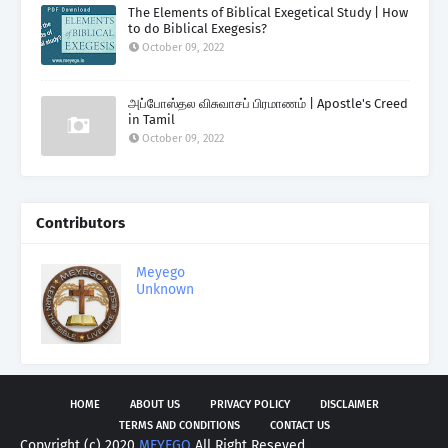
The Elements of Biblical Exegetical Study | How
to do Biblical Exegesis?
October 09, 2022
அப்போஸ்தல விசுவாசப் பிரமாணம் | Apostle's Creed
in Tamil
October 09, 2022
Contributors
Meyego
Unknown
HOME
ABOUT US
PRIVACY POLICY
DISCLAIMER
TERMS AND CONDITIONS
CONTACT US
Copyright (c) 2020
MEYEGO
All Right Reseved