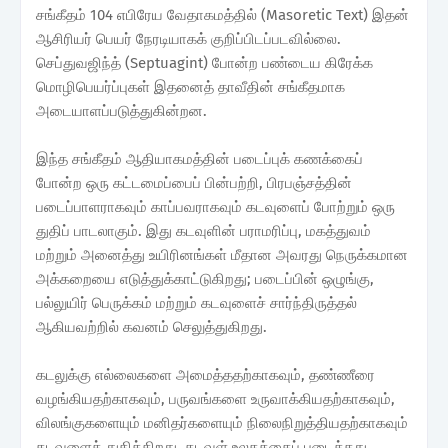
சங்கீதம் 104 எபிரேய வேதாகமத்தில் (Masoretic Text) இதன்
ஆசிரியர் பெயர் நேரடியாகக் குறிப்பிடப்படவில்லை.
செப்துவஜிந்த் (Septuagint) போன்ற பண்டைய கிரேக்க
மொழிபெயர்ப்புகள் இதனைத் தாவீதின் சங்கீதமாக
அடையாளப்படுத்துகின்றன.
இந்த சங்கீதம் ஆதியாகமத்தின் படைப்புக் கணக்கைப்
போன்ற ஒரு கட்டமைப்பைப் பின்பற்றி, பிரபஞ்சத்தின்
படைப்பாளராகவும் காப்பவராகவும் கடவுளைப் போற்றும் ஒரு
துதிப் பாடலாகும். இது கடவுளின் பராமரிப்பு, மகத்துவம்
மற்றும் அனைத்து உயிரினங்கள் மீதான அவரது நெருக்கமான
அக்கறையை எடுத்துக்காட்டுகிறது; படைப்பின் ஒழுங்கு,
பல்லுயிர் பெருக்கம் மற்றும் கடவுளைச் சார்ந்திருத்தல்
ஆகியவற்றில் கவனம் செலுத்துகிறது.
கடலுக்கு எல்லைகளை அமைத்ததற்காகவும், தண்ணீரை
வழங்கியதற்காகவும், பருவங்களை உருவாக்கியதற்காகவும்,
விலங்குகளையும் மனிதர்களையும் நிலைநிறுத்தியதற்காகவும்
கடவுளைத் துதிக்கிறது. கடவுள் உலகத்தைப் படைத்தது