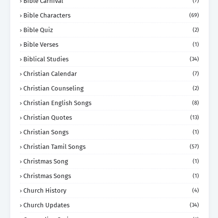
Bible Carnival
(7)
Bible Characters
(69)
Bible Quiz
(2)
Bible Verses
(1)
Biblical Studies
(34)
Christian Calendar
(7)
Christian Counseling
(2)
Christian English Songs
(8)
Christian Quotes
(13)
Christian Songs
(1)
Christian Tamil Songs
(57)
Christmas Song
(1)
Christmas Songs
(1)
Church History
(4)
Church Updates
(34)