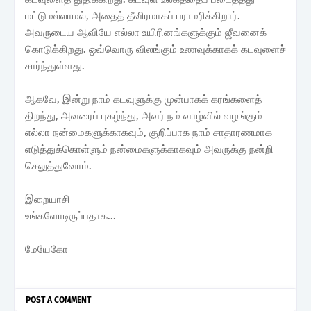
மட்டுமல்லாமல், அதைத் தீவிரமாகப் பராமரிக்கிறார்.
அவருடைய ஆவியே எல்லா உயிரினங்களுக்கும் ஜீவனைக்
கொடுக்கிறது. ஒவ்வொரு விலங்கும் உணவுக்காகக் கடவுளைச்
சார்ந்துள்ளது.
ஆகவே, இன்று நாம் கடவுளுக்கு முன்பாகக் கரங்களைத்
திறந்து, அவரைப் புகழ்ந்து, அவர் நம் வாழ்வில் வழங்கும்
எல்லா நன்மைகளுக்காகவும், குறிப்பாக நாம் சாதாரணமாக
எடுத்துக்கொள்ளும் நன்மைகளுக்காகவும் அவருக்கு நன்றி
செலுத்துவோம்.
இறையாசி
உங்களோடிருப்பதாக...
மேயேகோ
POST A COMMENT