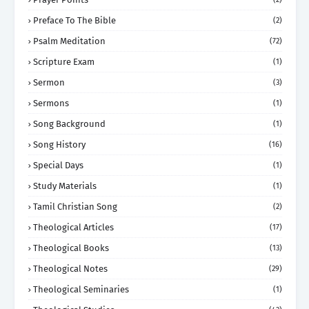
Preface To The Bible
(2)
Psalm Meditation
(72)
Scripture Exam
(1)
Sermon
(3)
Sermons
(1)
Song Background
(1)
Song History
(16)
Special Days
(1)
Study Materials
(1)
Tamil Christian Song
(2)
Theological Articles
(17)
Theological Books
(13)
Theological Notes
(29)
Theological Seminaries
(1)