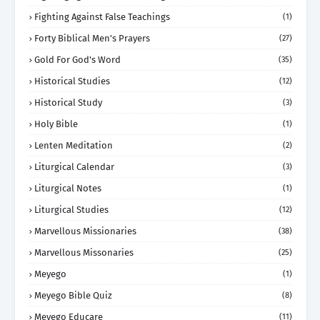
Fighting Against False Teachings
(1)
Forty Biblical Men's Prayers
(27)
Gold For God's Word
(35)
Historical Studies
(12)
Historical Study
(3)
Holy Bible
(1)
Lenten Meditation
(2)
Liturgical Calendar
(3)
Liturgical Notes
(1)
Liturgical Studies
(12)
Marvellous Missionaries
(38)
Marvellous Missonaries
(25)
Meyego
(1)
Meyego Bible Quiz
(8)
Meyego Educare
(11)