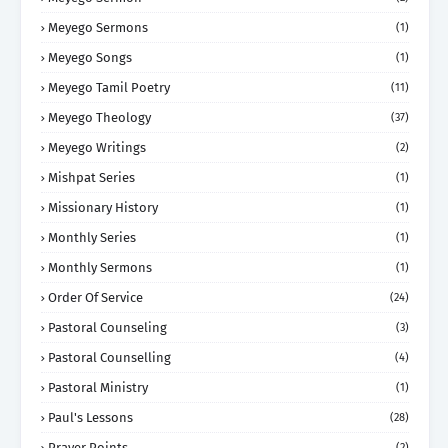
Meyego Sermons
(1)
Meyego Songs
(1)
Meyego Tamil Poetry
(11)
Meyego Theology
(37)
Meyego Writings
(2)
Mishpat Series
(1)
Missionary History
(1)
Monthly Series
(1)
Monthly Sermons
(1)
Order Of Service
(24)
Pastoral Counseling
(3)
Pastoral Counselling
(4)
Pastoral Ministry
(1)
Paul's Lessons
(28)
Prayer Points
(2)