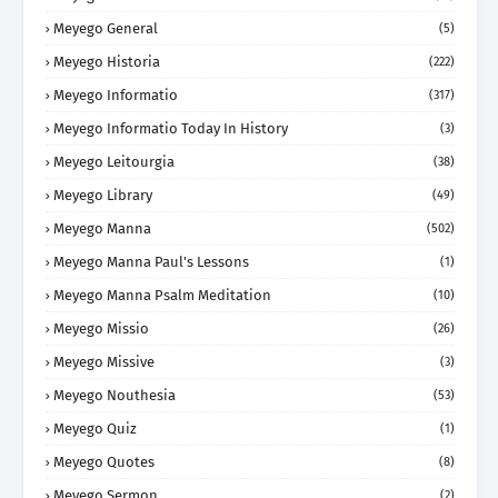
Meyego General
(5)
Meyego Historia
(222)
Meyego Informatio
(317)
Meyego Informatio Today In History
(3)
Meyego Leitourgia
(38)
Meyego Library
(49)
Meyego Manna
(502)
Meyego Manna Paul's Lessons
(1)
Meyego Manna Psalm Meditation
(10)
Meyego Missio
(26)
Meyego Missive
(3)
Meyego Nouthesia
(53)
Meyego Quiz
(1)
Meyego Quotes
(8)
Meyego Sermon
(2)