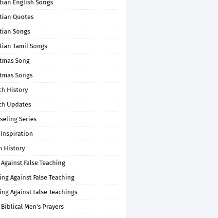
tian English Songs
stian Quotes
tian Songs
tian Tamil Songs
stmas Song
stmas Songs
ch History
ch Updates
seling Series
 Inspiration
n History
 Against False Teaching
ing Against False Teaching
ing Against False Teachings
 Biblical Men's Prayers