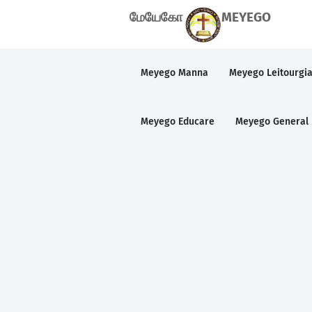
மேயேகோ
MEYEGO
Meyego Manna
Meyego Leitourgi
Meyego Educare
Meyego General