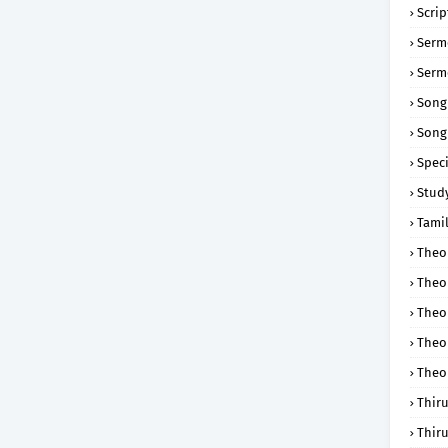
Scri
Serm
Serm
Song
Song
Speci
Study
Tamil
Theol
Theo
Theo
Theo
Theo
Thir
Thir