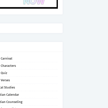
 Carnival
 Characters
 Quiz
 Verses
cal Studies
tian Calendar
tian Counseling