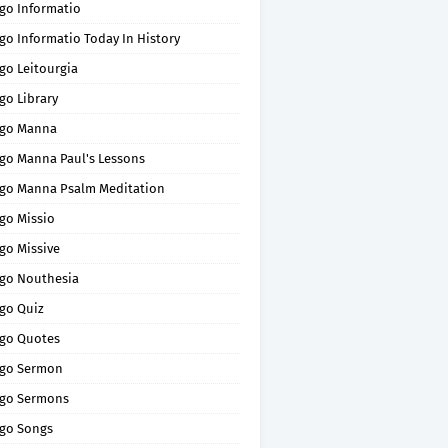
go Informatio
go Informatio Today In History
go Leitourgia
go Library
go Manna
go Manna Paul's Lessons
go Manna Psalm Meditation
go Missio
go Missive
go Nouthesia
go Quiz
go Quotes
go Sermon
go Sermons
go Songs