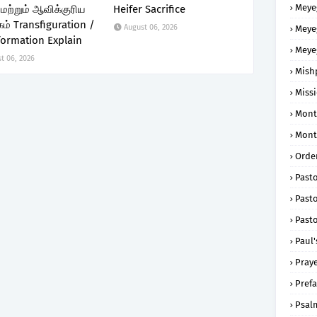
Meye
மற்றும் ஆவிக்குரிய
Heifer Sacrifice
ம் Transfiguration /
August 06, 2026
Meye
formation Explain
Meye
t 06, 2026
Mish
Missi
Mont
Mont
Order
Past
Pasto
Pasto
Paul'
Praye
Prefa
Psal