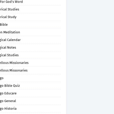
 For God's Word
rical Studies
rical Study
Bible
en Meditation
gical Calendar
gical Notes
gical Studies
ellous Missionaries
ellous Missonaries
go
go Bible Quiz
go Educare
go General
go Historia