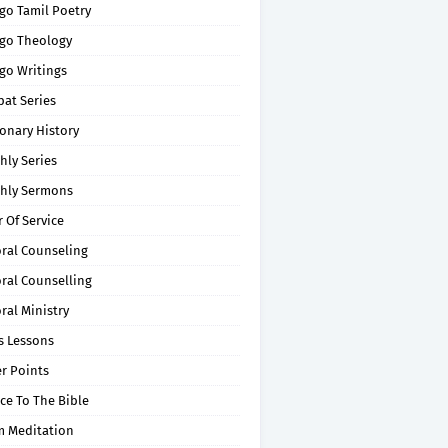
go Tamil Poetry
go Theology
go Writings
pat Series
onary History
hly Series
hly Sermons
 Of Service
oral Counseling
ral Counselling
ral Ministry
s Lessons
r Points
ce To The Bible
m Meditation