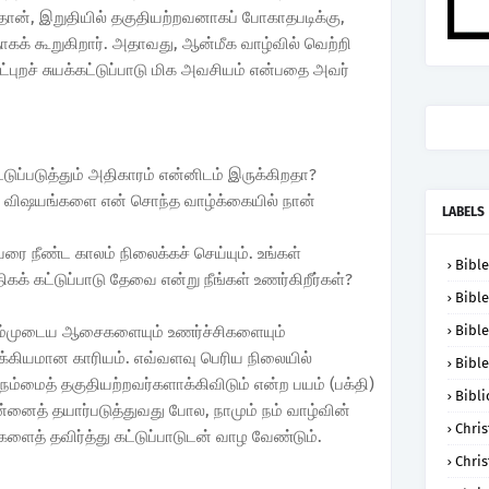
 தான், இறுதியில் தகுதியற்றவனாகப் போகாதபடிக்கு,
ாகக் கூறுகிறார். அதாவது, ஆன்மீக வாழ்வில் வெற்றி
்புறச் சுயக்கட்டுப்பாடு மிக அவசியம் என்பதை அவர்
ுப்படுத்தும் அதிகாரம் என்னிடம் இருக்கிறதா?
ல்ல விஷயங்களை என் சொந்த வாழ்க்கையில் நான்
LABELS
ரை நீண்ட காலம் நிலைக்கச் செய்யும். உங்கள்
Bible
கக் கட்டுப்பாடு தேவை என்று நீங்கள் உணர்கிறீர்கள்?
Bible
நம்முடைய ஆசைகளையும் உணர்ச்சிகளையும்
Bible
ுக்கியமான காரியம். எவ்வளவு பெரிய நிலையில்
Bible
நம்மைத் தகுதியற்றவர்களாக்கிவிடும் என்ற பயம் (பக்தி)
Bibli
ன்னைத் தயார்படுத்துவது போல, நாமும் நம் வாழ்வின்
Chris
ளைத் தவிர்த்து கட்டுப்பாடுடன் வாழ வேண்டும்.
Chris