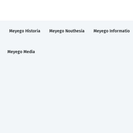
a
Meyego Historia
Meyego Nouthesia
Meyego Informatio
Meyego Media