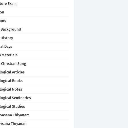
pture Exam
on
ons
 Background
 History
al Days
 Materials
 Christian Song
ogical Articles
logical Books
logical Notes
logical Seminaries
logical Studies
uvasana Thiyanam
uvsana Thiyanam