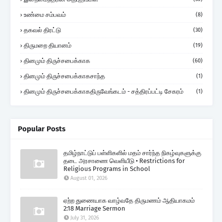
உண்மை சம்பவம்
(8)
தகவல் திரட்டு
(30)
திருமறை தியானம்
(19)
தினமும் திருச்சபைக்காக
(60)
தினமும் திருச்சபைக்காகசாந்த
(1)
தினமும் திருச்சபைக்காகதிருவேங்கடம் - சத்திரப்பட்டி சேகரம்
(1)
Popular Posts
தமிழ்நாட்டுப் பள்ளிகளில் மதம் சார்ந்த நிகழ்வுகளுக்கு
தடை அரசாணை வெளியீடு • Restrictions for
Religious Programs in School
August 01, 2026
ஏற்ற துணையாக வாழ்வதே திருமணம் ஆதியாகமம்
2:18 Marriage Sermon
July 31, 2026