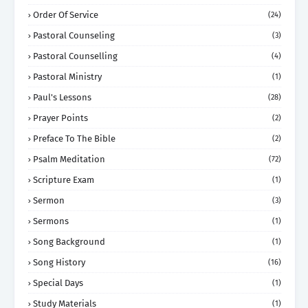
Order Of Service
(24)
Pastoral Counseling
(3)
Pastoral Counselling
(4)
Pastoral Ministry
(1)
Paul's Lessons
(28)
Prayer Points
(2)
Preface To The Bible
(2)
Psalm Meditation
(72)
Scripture Exam
(1)
Sermon
(3)
Sermons
(1)
Song Background
(1)
Song History
(16)
Special Days
(1)
Study Materials
(1)