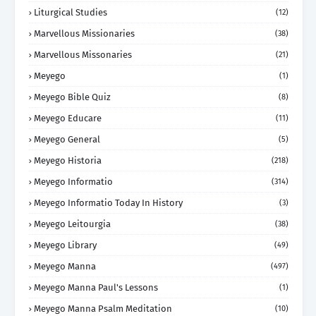
Liturgical Studies
(12)
Marvellous Missionaries
(38)
Marvellous Missonaries
(21)
Meyego
(1)
Meyego Bible Quiz
(8)
Meyego Educare
(11)
Meyego General
(5)
Meyego Historia
(218)
Meyego Informatio
(314)
Meyego Informatio Today In History
(3)
Meyego Leitourgia
(38)
Meyego Library
(49)
Meyego Manna
(497)
Meyego Manna Paul's Lessons
(1)
Meyego Manna Psalm Meditation
(10)