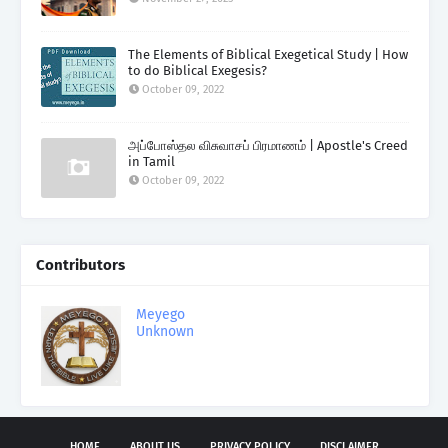
The Elements of Biblical Exegetical Study | How
to do Biblical Exegesis?
October 09, 2022
அப்போஸ்தல விசுவாசப் பிரமாணம் | Apostle's Creed
in Tamil
October 09, 2022
Contributors
Meyego
Unknown
HOME
ABOUT US
PRIVACY POLICY
DISCLAIMER