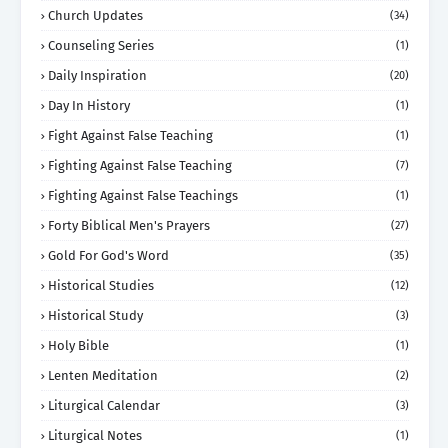
Church Updates
(34)
Counseling Series
(1)
Daily Inspiration
(20)
Day In History
(1)
Fight Against False Teaching
(1)
Fighting Against False Teaching
(7)
Fighting Against False Teachings
(1)
Forty Biblical Men's Prayers
(27)
Gold For God's Word
(35)
Historical Studies
(12)
Historical Study
(3)
Holy Bible
(1)
Lenten Meditation
(2)
Liturgical Calendar
(3)
Liturgical Notes
(1)