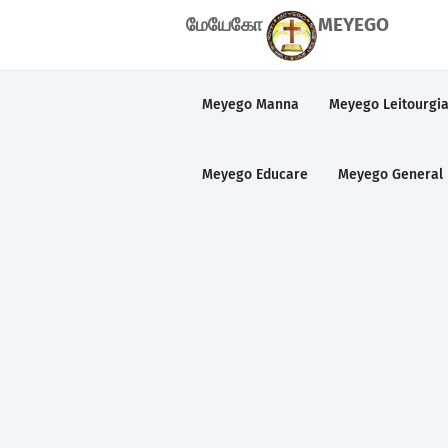
மேயேகோ
MEYEGO
Meyego Manna
Meyego Leitourgi
Meyego Educare
Meyego General