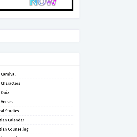
 Carnival
 Characters
 Quiz
 Verses
cal Studies
tian Calendar
tian Counseling