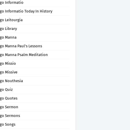
go Informatio
go Informatio Today In History
go Leitourgia
go Library
go Manna
go Manna Paul's Lessons
go Manna Psalm Meditation
go Missio
go Missive
go Nouthesia
go Quiz
go Quotes
go Sermon
go Sermons
go Songs