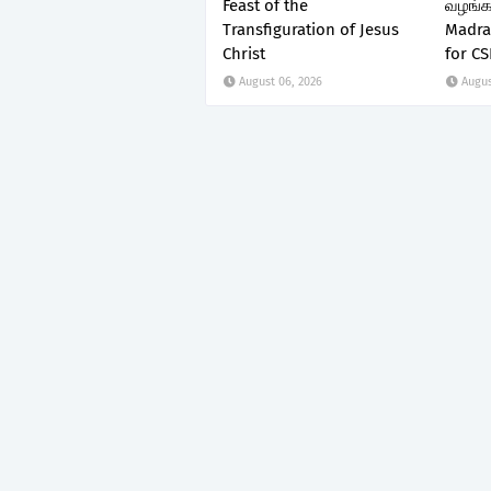
Feast of the
வழங்கப
Transfiguration of Jesus
Madra
Christ
for CS
August 06, 2026
Augus