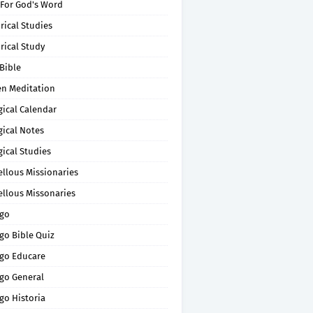
 For God's Word
rical Studies
rical Study
Bible
en Meditation
gical Calendar
gical Notes
gical Studies
ellous Missionaries
ellous Missonaries
go
go Bible Quiz
go Educare
go General
go Historia