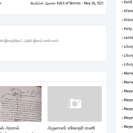
Gold
m
வோர்ம்ஸ் ஆணை Edict of Worms - May 26, 1521
Histo
Histo
Holy 
Lent
den.இறைத்தோட்டத்தில் இறைப்பணியாளர்.
Litur
Litur
Litur
Marv
Marv
Meye
Meye
Meye
Meye
Meye
ாஸ் அரசால்
அருளாளர் சகோதரி ராணி