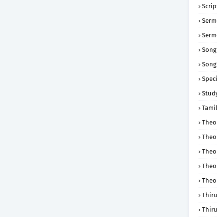
Scri
Serm
Serm
Song
Song
Speci
Study
Tamil
Theol
Theo
Theo
Theo
Theo
Thir
Thir