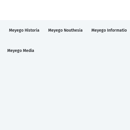
a
Meyego Historia
Meyego Nouthesia
Meyego Informatio
Meyego Media