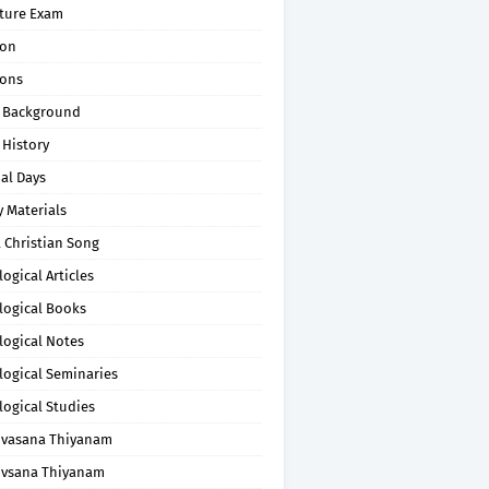
pture Exam
on
ons
 Background
 History
al Days
 Materials
 Christian Song
ogical Articles
logical Books
logical Notes
logical Seminaries
logical Studies
uvasana Thiyanam
uvsana Thiyanam