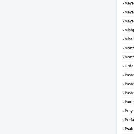
Meye
Meye
Meye
Mish
Missi
Mont
Mont
Order
Past
Pasto
Pasto
Paul'
Praye
Prefa
Psal