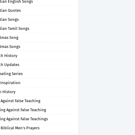
tian English Songs
stian Quotes
tian Songs
tian Tamil Songs
stmas Song
stmas Songs
ch History
ch Updates
seling Series
 Inspiration
n History
 Against False Teaching
ing Against False Teaching
ing Against False Teachings
 Biblical Men's Prayers