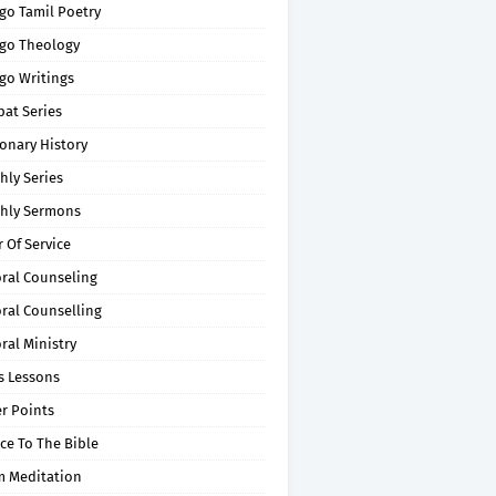
go Tamil Poetry
go Theology
go Writings
pat Series
onary History
hly Series
hly Sermons
 Of Service
oral Counseling
ral Counselling
ral Ministry
s Lessons
r Points
ce To The Bible
m Meditation