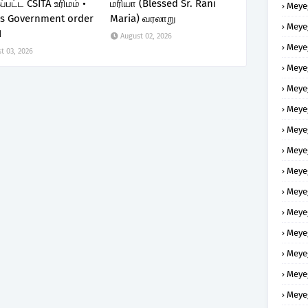
்பட்ட CSITA உரிமம் •
மரியா (Blessed Sr. Rani
Meye
s Government order
Maria) வரலாறு
Meye
I
August 02, 2026
Meye
t 03, 2026
Meye
Meye
Meye
Meye
Meye
Meye
Meye
Meye
Meye
Meye
Meye
Meye