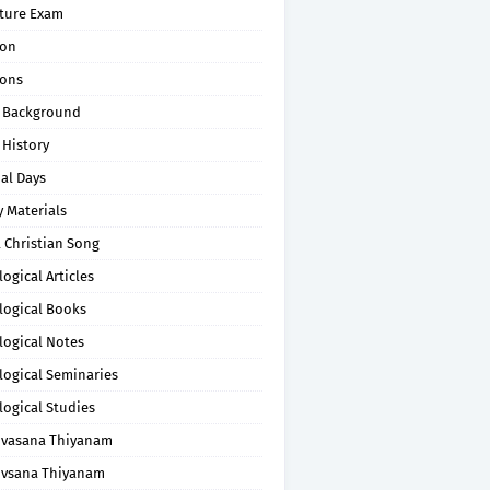
pture Exam
on
ons
 Background
 History
al Days
 Materials
 Christian Song
ogical Articles
logical Books
logical Notes
logical Seminaries
logical Studies
uvasana Thiyanam
uvsana Thiyanam