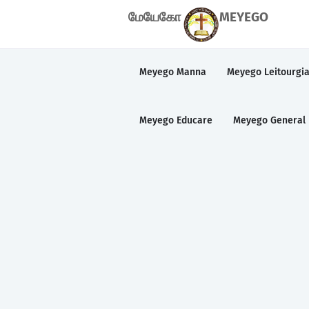
மேயேகோ
MEYEGO
Meyego Manna
Meyego Leitourgi
Meyego Educare
Meyego General