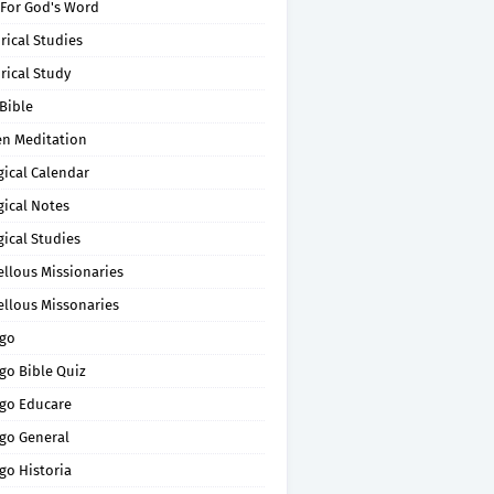
 For God's Word
rical Studies
rical Study
Bible
en Meditation
gical Calendar
gical Notes
gical Studies
ellous Missionaries
ellous Missonaries
go
go Bible Quiz
go Educare
go General
go Historia