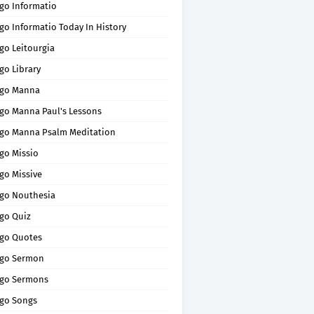
go Informatio
go Informatio Today In History
go Leitourgia
go Library
go Manna
go Manna Paul's Lessons
go Manna Psalm Meditation
go Missio
go Missive
go Nouthesia
go Quiz
go Quotes
go Sermon
go Sermons
go Songs