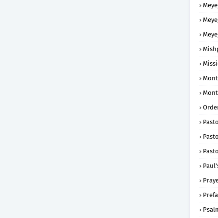
Meye
Meye
Meye
Mish
Missi
Mont
Mont
Order
Past
Pasto
Pasto
Paul'
Praye
Prefa
Psal