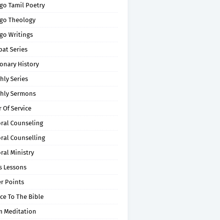
go Tamil Poetry
go Theology
go Writings
pat Series
onary History
hly Series
hly Sermons
 Of Service
oral Counseling
ral Counselling
ral Ministry
s Lessons
r Points
ce To The Bible
m Meditation