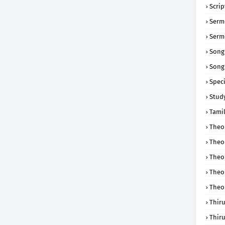
Scri
Serm
Serm
Song
Song
Speci
Study
Tamil
Theol
Theo
Theo
Theo
Theo
Thir
Thir