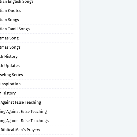
tian English Songs
stian Quotes
tian Songs
tian Tamil Songs
stmas Song
stmas Songs
ch History
ch Updates
seling Series
 Inspiration
n History
 Against False Teaching
ing Against False Teaching
ing Against False Teachings
 Biblical Men's Prayers