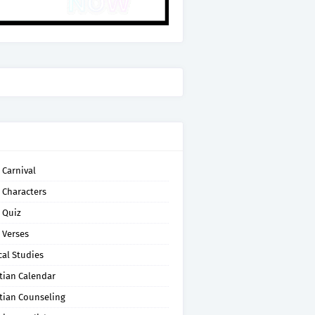
 Carnival
 Characters
 Quiz
 Verses
cal Studies
tian Calendar
tian Counseling