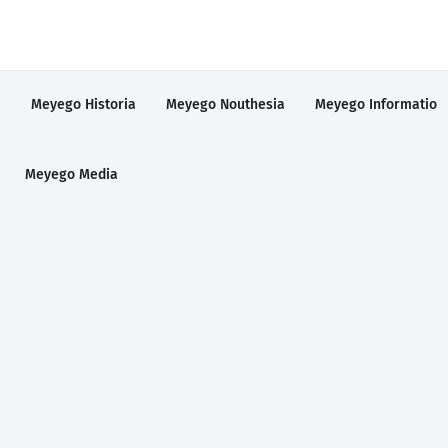
a
Meyego Historia
Meyego Nouthesia
Meyego Informatio
Meyego Media