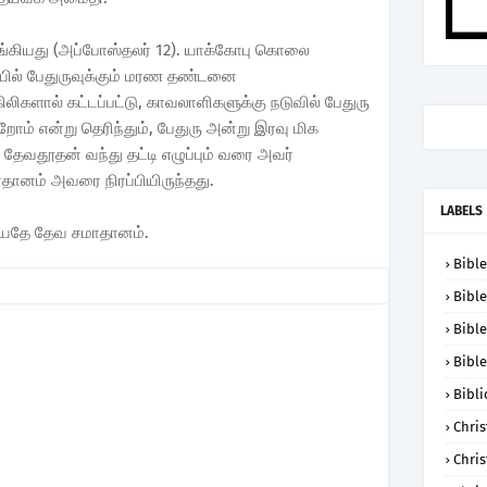
ூங்கியது (அப்போஸ்தலர் 12). யாக்கோபு கொலை
லையில் பேதுருவுக்கும் மரண தண்டனை
லிகளால் கட்டப்பட்டு, காவலாளிகளுக்கு நடுவில் பேதுரு
ோம் என்று தெரிந்தும், பேதுரு அன்று இரவு மிக
. தேவதூதன் வந்து தட்டி எழுப்பும் வரை அவர்
தானம் அவரை நிரப்பியிருந்தது.
LABELS
டியதே தேவ சமாதானம்.
Bible
Bible
Bible
Bible
Bibli
Chris
Chris