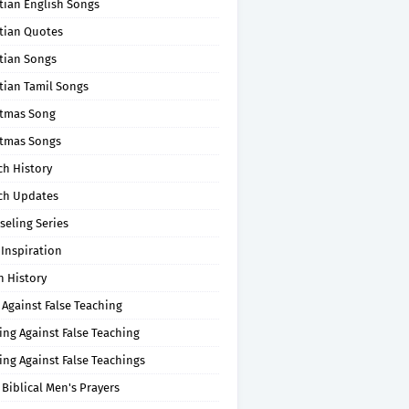
tian English Songs
stian Quotes
tian Songs
tian Tamil Songs
stmas Song
stmas Songs
ch History
ch Updates
seling Series
 Inspiration
n History
 Against False Teaching
ing Against False Teaching
ing Against False Teachings
 Biblical Men's Prayers