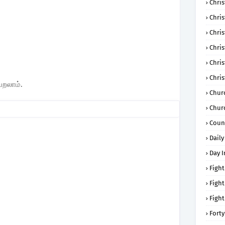
Chris
Chri
Chris
Chris
Chri
Chri
ெறலாம்.
Chur
Chur
Coun
Daily
Day I
Fight
Fight
Fight
Forty