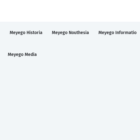
a
Meyego Historia
Meyego Nouthesia
Meyego Informatio
Meyego Media