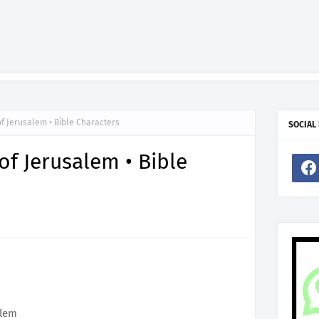
f Jerusalem • Bible Characters
SOCIAL
f Jerusalem • Bible
alem