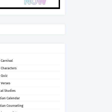
 Carnival
 Characters
 Quiz
 Verses
cal Studies
tian Calendar
tian Counseling