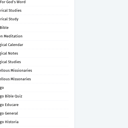
 For God's Word
rical Studies
rical Study
Bible
en Meditation
gical Calendar
gical Notes
gical Studies
ellous Missionaries
ellous Missonaries
go
go Bible Quiz
go Educare
go General
go Historia