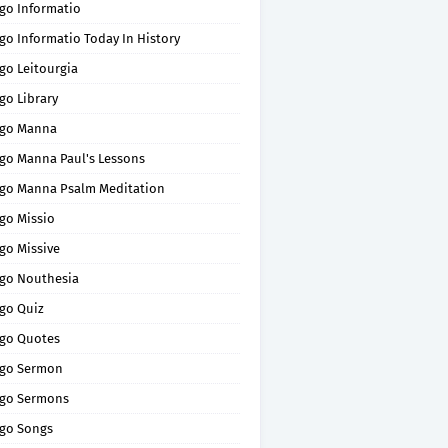
go Informatio
go Informatio Today In History
go Leitourgia
go Library
go Manna
go Manna Paul's Lessons
go Manna Psalm Meditation
go Missio
go Missive
go Nouthesia
go Quiz
go Quotes
go Sermon
go Sermons
go Songs