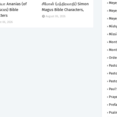
Meye
ா Ananias (of
சீமோன் (மந்திரவாதி) Simon
cus) Bible
Magus Bible Characters,
Meye
cters
August 06, 2026
Meye
t 06, 2026
Mish
Missi
Mont
Mont
Order
Past
Pasto
Pasto
Paul'
Praye
Prefa
Psal