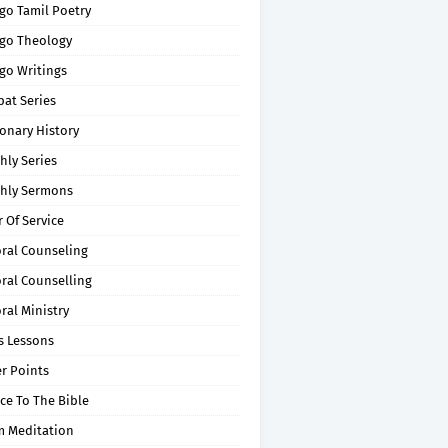
go Tamil Poetry
go Theology
go Writings
pat Series
onary History
hly Series
hly Sermons
 Of Service
oral Counseling
ral Counselling
ral Ministry
s Lessons
r Points
ce To The Bible
m Meditation