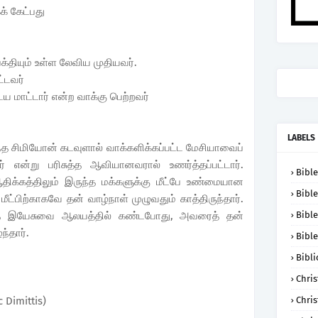
க் கேட்பது
பக்தியும் உள்ள லேவிய முதியவர்.
்டவர்
மாட்டார் என்ற வாக்கு பெற்றவர்
LABELS
்த சிமியோன் கடவுளால் வாக்களிக்கப்பட்ட மேசியாவைப்
 என்று பரிசுத்த ஆவியானவரால் உணர்த்தப்பட்டார்.
Bible
ிக்கத்திலும் இருந்த மக்களுக்கு மீட்பே உண்மையான
Bible
்பிற்காகவே தன் வாழ்நாள் முழுவதும் காத்திருந்தார்.
தை இயேசுவை ஆலயத்தில் கண்டபோது, அவரைத் தன்
Bible
ந்தார்.
Bible
Bibli
Chris
 Dimittis)
Chris