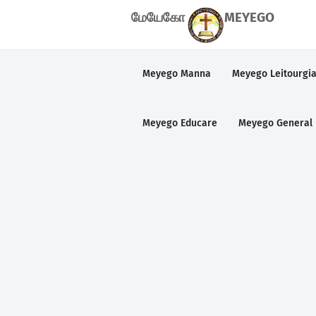
மேயேகோ
MEYEGO
Meyego Manna
Meyego Leitourgi
Meyego Educare
Meyego General