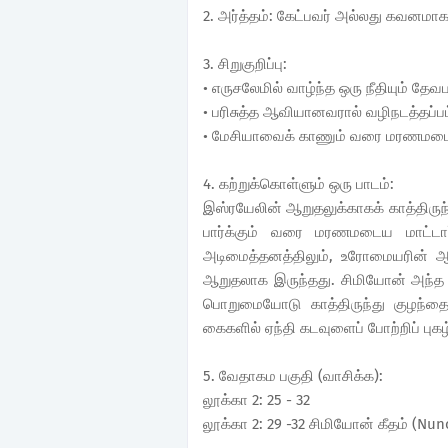
2. அர்த்தம்: கேட்பவர் அல்லது கவனமாக
3. சிறுகுறிப்பு:
• எருசலேமில் வாழ்ந்த ஒரு நீதியும் தேவ
• பரிசுத்த ஆவியானவரால் வழிநடத்தப்பட
• மேசியாவைக் காணும் வரை மரணமடைய 
4. கற்றுக்கொள்ளும் ஒரு பாடம்:
இஸ்ரயேலின் ஆறுதலுக்காகக் காத்திருந
பார்க்கும் வரை மரணமடைய மாட்டார்
அடிமைத்தனத்திலும், உரோமையரின் ஆத
ஆறுதலாக இருந்தது. சிமியோன் அந்த மீட
பொறுமையோடு காத்திருந்து குழந்
கைகளில் ஏந்தி கடவுளைப் போற்றிப் புகழ்
5. வேதாகம பகுதி (வாசிக்க):
லூக்கா 2: 25 - 32
லூக்கா 2: 29 -32 சிமியோன் கீதம் (Nunc