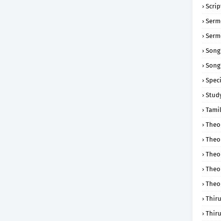
Scri
Serm
Serm
Song
Song
Speci
Study
Tamil
Theol
Theo
Theo
Theo
Theo
Thir
Thir