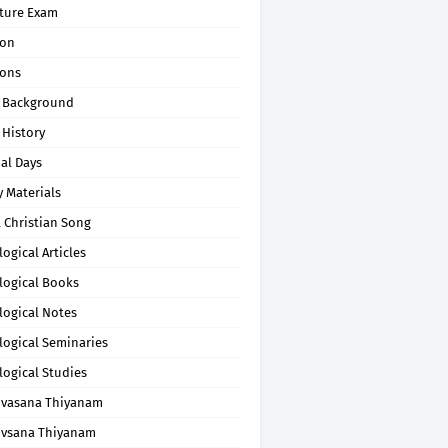
pture Exam
on
ons
 Background
 History
al Days
 Materials
 Christian Song
ogical Articles
logical Books
logical Notes
logical Seminaries
logical Studies
uvasana Thiyanam
uvsana Thiyanam