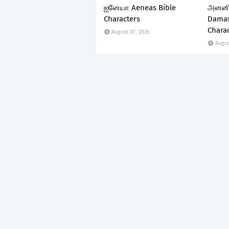
ஐனேயா Aeneas Bible
அனனிய
Characters
Damas
Chara
August 07, 2026
Augus