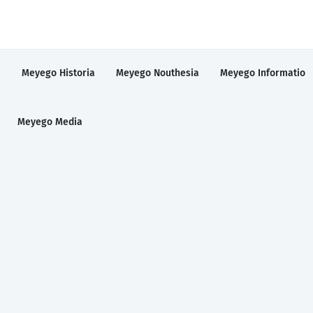
a
Meyego Historia
Meyego Nouthesia
Meyego Informatio
Meyego Media