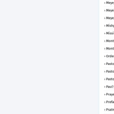
Meye
Meye
Meye
Mish
Missi
Mont
Mont
Order
Past
Pasto
Pasto
Paul'
Praye
Prefa
Psal