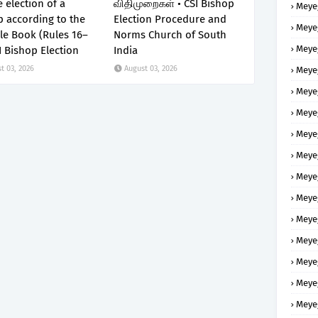
e election of a
விதிமுறைகள் • CSI Bishop
Meye
 according to the
Election Procedure and
Meye
le Book (Rules 16–
Norms Church of South
Meye
I Bishop Election
India
t 03, 2026
August 03, 2026
Meye
Meye
Meye
Meye
Meye
Meye
Meye
Meye
Meye
Meye
Meye
Meye