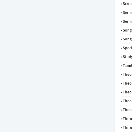
Scri
Serm
Serm
Song
Song
Speci
Study
Tamil
Theol
Theo
Theo
Theo
Theo
Thir
Thir