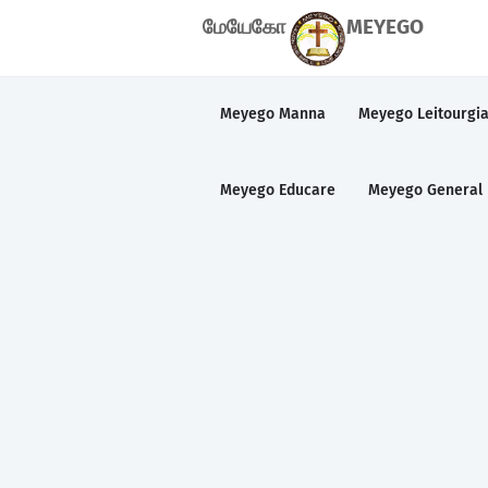
மேயேகோ
MEYEGO
Meyego Manna
Meyego Leitourgi
Meyego Educare
Meyego General