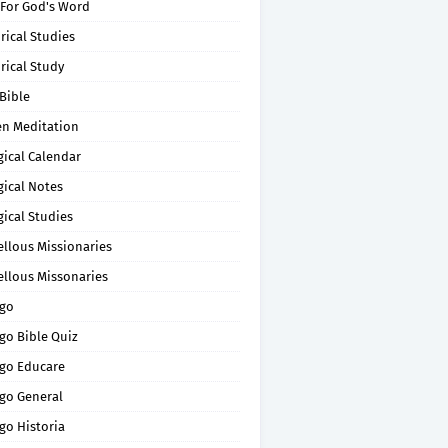
 For God's Word
rical Studies
rical Study
Bible
en Meditation
gical Calendar
gical Notes
gical Studies
ellous Missionaries
ellous Missonaries
go
go Bible Quiz
go Educare
go General
go Historia