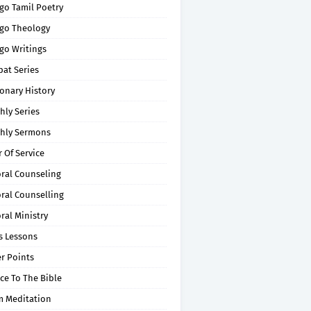
go Tamil Poetry
go Theology
go Writings
pat Series
onary History
hly Series
hly Sermons
 Of Service
oral Counseling
ral Counselling
ral Ministry
s Lessons
r Points
ce To The Bible
m Meditation