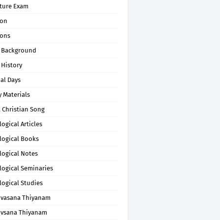
pture Exam
on
ons
 Background
 History
al Days
 Materials
 Christian Song
ogical Articles
logical Books
logical Notes
logical Seminaries
logical Studies
uvasana Thiyanam
uvsana Thiyanam