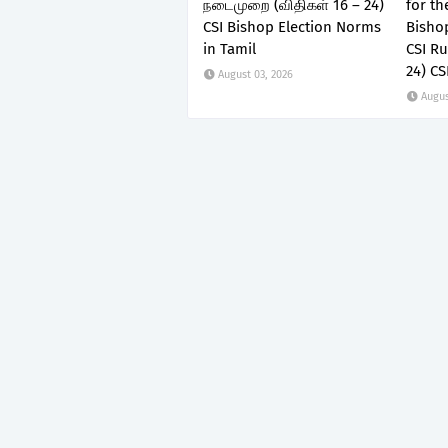
நடைமுறை (விதிகள் 16 – 24)
for th
CSI Bishop Election Norms
Bishop
in Tamil
CSI Ru
24) CS
August 03, 2026
Augus