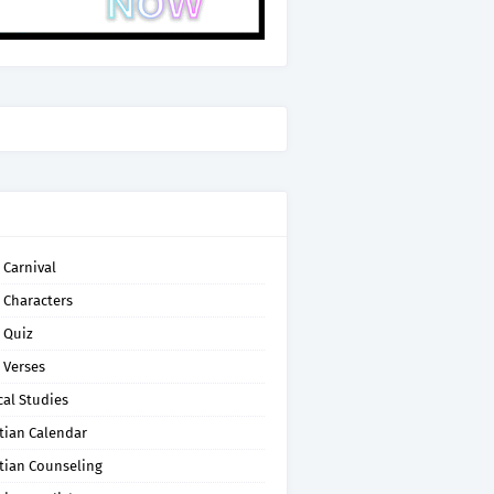
 Carnival
 Characters
 Quiz
 Verses
cal Studies
tian Calendar
tian Counseling