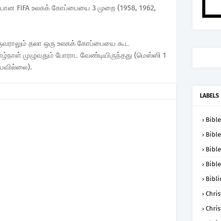
ையான FIFA உலகக் கோப்பையை 3 முறை (1958, 1962,
ுவராலும் தலா ஒரு உலகக் கோப்பையை கூட
்நாள் முழுவதும் போராட வேண்டியிருந்தது (மெஸ்ஸி 1
யவில்லை).
LABELS
Bible
Bible
Bible
Bible
Bibli
Chris
Chris