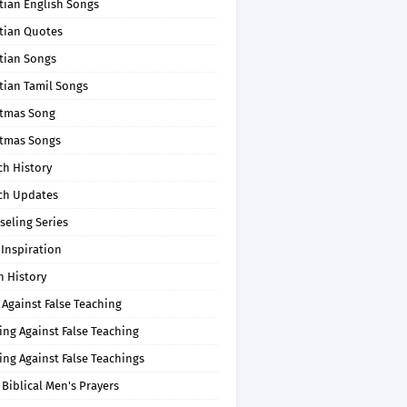
tian English Songs
stian Quotes
tian Songs
tian Tamil Songs
stmas Song
stmas Songs
ch History
ch Updates
seling Series
 Inspiration
n History
 Against False Teaching
ing Against False Teaching
ing Against False Teachings
 Biblical Men's Prayers