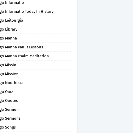
go Informatio
go Informatio Today In History
go Leitourgia
go Library
go Manna
go Manna Paul's Lessons
go Manna Psalm Meditation
go Missio
go Missive
go Nouthesia
go Quiz
go Quotes
go Sermon
go Sermons
go Songs