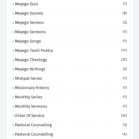
Meyego Quiz
(1)
Meyego Quotes
(8)
Meyego Sermon
(2)
Meyego Sermons
(1)
Meyego Songs
(1)
Meyego Tamil Poetry
(11)
Meyego Theology
(37)
Meyego Writings
(2)
Mishpat Series
(1)
Missionary History
(1)
Monthly Series
(1)
Monthly Sermons
(1)
Order Of Service
(24)
Pastoral Counseling
(3)
Pastoral Counselling
(4)