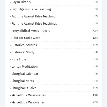
Day In History
(1)
Fight Against False Teaching
(1)
Fighting Against False Teaching
(7)
Fighting Against False Teachings
(1)
Forty Biblical Men's Prayers
(27)
Gold For God's Word
(35)
Historical Studies
(12)
Historical Study
(3)
Holy Bible
(1)
Lenten Meditation
(2)
Liturgical Calendar
(3)
Liturgical Notes
(1)
Liturgical Studies
(12)
Marvellous Missionaries
(38)
Marvellous Missonaries
(21)