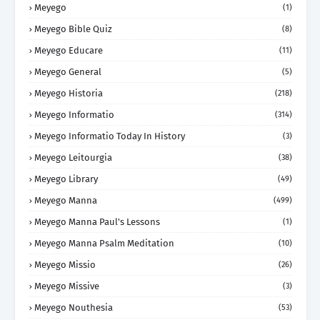
Meyego
(1)
Meyego Bible Quiz
(8)
Meyego Educare
(11)
Meyego General
(5)
Meyego Historia
(218)
Meyego Informatio
(314)
Meyego Informatio Today In History
(3)
Meyego Leitourgia
(38)
Meyego Library
(49)
Meyego Manna
(499)
Meyego Manna Paul's Lessons
(1)
Meyego Manna Psalm Meditation
(10)
Meyego Missio
(26)
Meyego Missive
(3)
Meyego Nouthesia
(53)