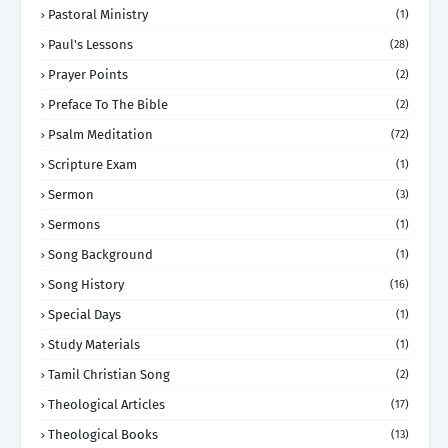
Pastoral Ministry
(1)
Paul's Lessons
(28)
Prayer Points
(2)
Preface To The Bible
(2)
Psalm Meditation
(72)
Scripture Exam
(1)
Sermon
(3)
Sermons
(1)
Song Background
(1)
Song History
(16)
Special Days
(1)
Study Materials
(1)
Tamil Christian Song
(2)
Theological Articles
(17)
Theological Books
(13)