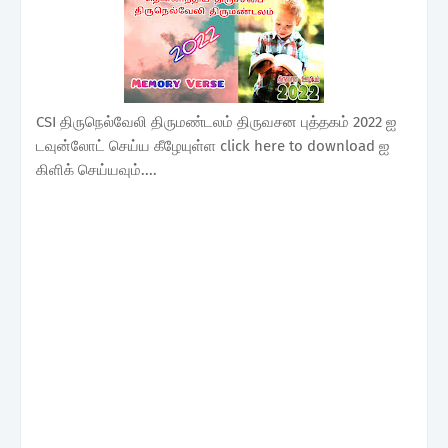
CSI திருநெல்வேலி திருமண்டலம் திருவசன புத்தகம் 2022 ஐ
டவுன்லோட் செய்ய கீழேயுள்ள click here to download ஐ
கிளிக் செய்யவும்....