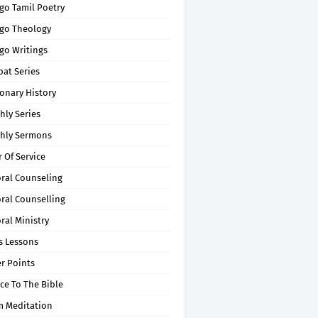
go Tamil Poetry
go Theology
go Writings
pat Series
onary History
hly Series
hly Sermons
 Of Service
oral Counseling
ral Counselling
ral Ministry
s Lessons
r Points
ce To The Bible
m Meditation