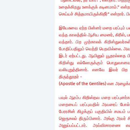
"ஆண்டவரே, நீர் யார்?", என்றார். அதற்கு
உதைக்கிறது உனக்குக் கடினமாம்." என்ற
செய்யச் சித்தமாயிருக்கிறீர்" என்றார்.
இயேசுவை ஏற்ற பின்னர் மறை பரப்பும் பண
வந்த காலத்தில் ஆசிய மைனர், கிரீஸ்,
வந்தார். பிற முற்காலக் கிறிஸ்துவர்க
போதிப்பதிலும் வெற்றி பெறவில்லை. அவர
இடர் ஏற்பட்டது. ஆயினும் யூதரல்லாத பிற
கிறிஸ்து எல்லோருக்கும் பொதுவானவ
வலியுறுத்தினார். எனவே இவர் பிற
திருத்தூதர் -
(Apostle of the Gentiles) என அழைக்க
பவுல் ஆரம்ப கிறிஸ்தவ மறை பரப்புனர்க
மறையைப் பரப்புவதில் அவரைப் போல்
பேரரசின் கிழக்குப் பகுதியில் சமயம்
ஜெரூசலம் திரும்பினார். அங்கு அவர் 
அனுப்பப்பட்டார். அவ்விசாரணை 