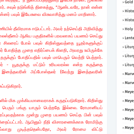
க் கர்த்தர், "நீ துன்பப்படுத்துகிற இயேசு நானே. முள்ளில்
Gold
ார். சவுல் நடுங்கித் திகைத்து, "ஆண்டவரே, நான் என்ன
Histo
 பின்னர் பவுல் இயேசுவை விசுவாசித்து மனம் மாறினார்.
Histo
ியில் தீவிரமாக ஈடுபட்டார். அவர் நற்செய்தி அறிவித்து
Holy 
 பாலஸ்தீனம் ஆகிய பகுதிகளில் பரவலாகப் பயணம் செய்து
Lent
ள் சிலரைப் போல் பவுல் கிறிஸ்துவத்தை யூதர்களுக்குப்
Litur
் போதித்த முறை எதிர்ப்பைக் கிளறி, அவரது உயிருக்கே
Litur
ருக்குப் போதிப்பதில் பவுல் மாபெரும் வெற்றி பெற்றார்.
ர் - யூதருக்கு மட்டும் உரியவரல்ல என்ற கருத்தை
Litur
 இனத்தவரின் அப்போஸ்தலர் (வேற்று இனத்தவரின்
Marv
Marv
ப்படுகிறார்.
Meye
ளில் மிக முக்கியமானவராகக் கருதப்படுகிறார். கிறிஸ்து
Meye
 பெரும் பங்கு யாரும் பெற்றதே இல்லை. ரோமானியப்
Meye
 பரப்புவதற்காக மூன்று முறை பயணம் செய்த பின் பவுல்
Meye
சிறைப்பட்டார். ஆயினும் நீதி விசாரணைக்காக ரோமிற்கு
Meye
எவ்வாறு முடிந்ததென்பதோ, அவர் ரோமை விட்டு