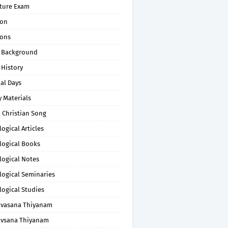
pture Exam
on
ons
 Background
 History
al Days
 Materials
 Christian Song
ogical Articles
logical Books
logical Notes
logical Seminaries
logical Studies
uvasana Thiyanam
uvsana Thiyanam