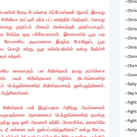
Chris
Chri
இயேசுவின் நேரடி சீடரல்லாத அப்போஸ்தலர் ஆவார். இவரது
சிசிலியா நாட்டின் தர்சு பட்டணத்தில் பிறந்தார். அவரது
Chris
ு குடும்பம் மிகவும் செல்வந்தக் குடும்பமாகும்.
Chris
தை சேர்ந்த ஒரு பரிசேயராவார். இளமையில் யூத மத
Chri
வர் ரோமானிய குடிமகனாக இருந்த போதிலும், யூத
Chri
ரேய மொழி கற்று, யூத கல்வியறிவில் நன்கு தேர்ச்சி
ம் கற்றார்.
Chur
Chur
கிய காலமாகும். பல கிறிஸ்தவர் தமது நம்பிக்கை
Coun
ர். பவுல் கிறிஸ்தவரை அழிக்க திடங்கொண்டு
Daily
ெற்றுக்கொண்டு கிறிஸ்தவரைத் துன்புறுத்தினார்.
 அஞ்சினார்கள்.
Day I
Fight
 கிறிஸ்தவர் பலர் இருப்பதாக அறிந்து அவர்களைக்
Fight
ுவருவதற்கான ஆணையைப் பெற்றுக்கொண்டு தமஸ்கு
Fight
ருந்து ஒரு ஒளி அவரைச் சுற்றிப் பிரகாசிக்க, தரையிலே
ே, நீ என்னை ஏன் துன்பப்படுத்துகிறாய்" என்று கேட்க,
Forty