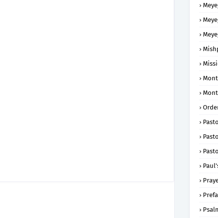
Meye
Meye
Meye
Mish
Missi
Mont
Mont
Order
Past
Pasto
Pasto
Paul'
Praye
Prefa
Psal