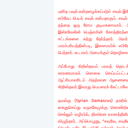
புனித பவுல் என்றழைக்கப்படும் சவுல் 
எபிரேய பெயர் சவுல் என்பதாகும். சவுல் 
தந்தை ஒரு ரோம குடிமகனாவார். அவரத
இஸ்ரவேலின் பெஞ்சமின் கோத்திரத்
சட்டங்களை கற்று தேர்ந்தார். அ
பாரம்பரியத்தின்படி, இளமையில் எபி
பெற்றார். கூடாரம் அமைக்கும் தொழிலையு
அப்போது கிறிஸ்தவம் பரவத் தொடங்
காரணமாகக் கொலை செய்யப்பட்டன
ஆட்சியாளரிடம் அதற்கான ஆணையைப் ப
கிறிஸ்தவர் இவரது பெயரைக் கேட்டாலே
தமஸ்கு (Syrian Damascus) நகரில்
கைதுசெய்து எருசலேமுக்கு கொண்ட
செல்லும் வழியில், திடீரென வானத்திலி
விழுந்தார். அப்பொழுது, "சவுலே, சவுல