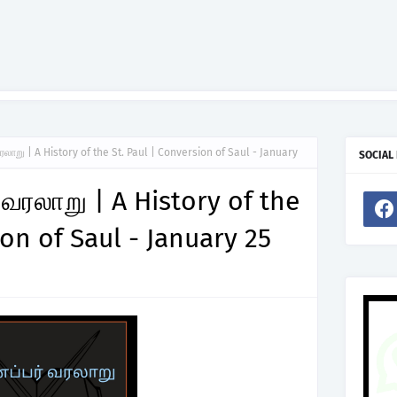
வரலாறு | A History of the St. Paul | Conversion of Saul - January
SOCIAL
் வரலாறு | A History of the
ion of Saul - January 25