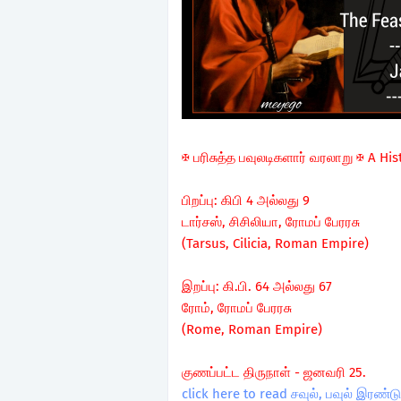
✠ பரிசுத்த பவுலடிகளார் வரலாறு ✠ A His
பிறப்பு: கிபி 4 அல்லது 9
டார்சஸ், சிசிலியா, ரோமப் பேரரசு
(Tarsus, Cilicia, Roman Empire)
இறப்பு: கி.பி. 64 அல்லது 67
ரோம், ரோமப் பேரரசு
(Rome, Roman Empire)
குணப்பட்ட திருநாள் - ஜனவரி 25.
click here to read சவுல், பவுல் இரண