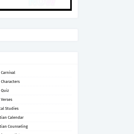
 Carnival
 Characters
 Quiz
 Verses
cal Studies
tian Calendar
tian Counseling