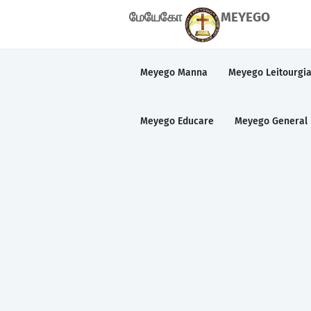
மேயேகோ
MEYEGO
Meyego Manna
Meyego Leitourgi
Meyego Educare
Meyego General