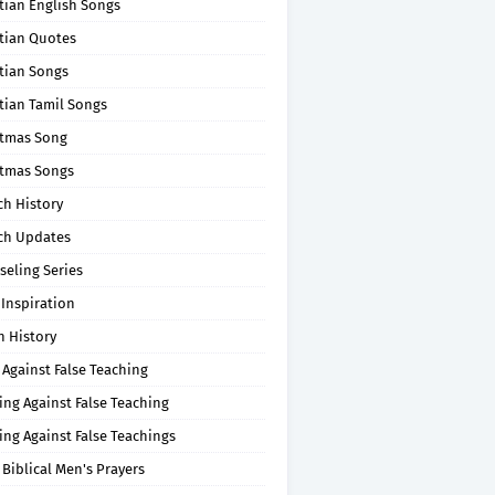
tian English Songs
stian Quotes
tian Songs
tian Tamil Songs
stmas Song
stmas Songs
ch History
ch Updates
seling Series
 Inspiration
n History
 Against False Teaching
ing Against False Teaching
ing Against False Teachings
 Biblical Men's Prayers