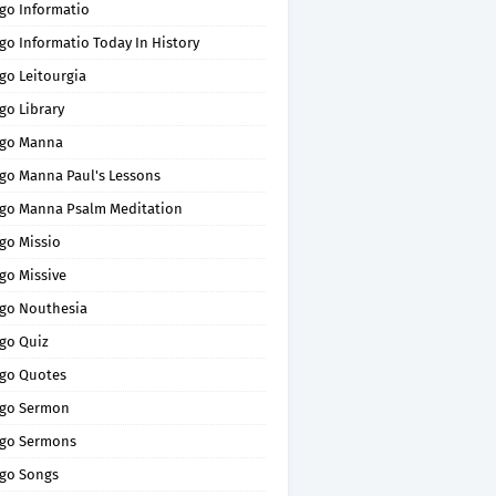
go Informatio
go Informatio Today In History
go Leitourgia
go Library
go Manna
go Manna Paul's Lessons
go Manna Psalm Meditation
go Missio
go Missive
go Nouthesia
go Quiz
go Quotes
go Sermon
go Sermons
go Songs