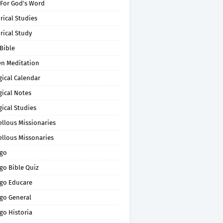
 For God's Word
rical Studies
rical Study
Bible
en Meditation
gical Calendar
gical Notes
gical Studies
ellous Missionaries
ellous Missonaries
go
go Bible Quiz
go Educare
go General
go Historia