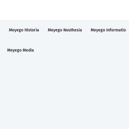
a
Meyego Historia
Meyego Nouthesia
Meyego Informatio
Meyego Media