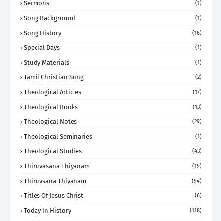
Sermons
(1)
Song Background
(1)
Song History
(16)
Special Days
(1)
Study Materials
(1)
Tamil Christian Song
(2)
Theological Articles
(17)
Theological Books
(13)
Theological Notes
(29)
Theological Seminaries
(1)
Theological Studies
(43)
Thiruvasana Thiyanam
(19)
Thiruvsana Thiyanam
(94)
Titles Of Jesus Christ
(6)
Today In History
(118)