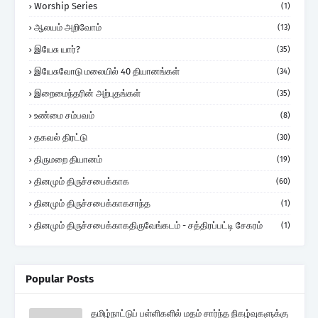
Worship Series
(1)
ஆலயம் அறிவோம்
(13)
இயேசு யார்?
(35)
இயேசுவோடு மலையில் 40 தியானங்கள்
(34)
இறைமைந்தரின் அற்புதங்கள்
(35)
உண்மை சம்பவம்
(8)
தகவல் திரட்டு
(30)
திருமறை தியானம்
(19)
தினமும் திருச்சபைக்காக
(60)
தினமும் திருச்சபைக்காகசாந்த
(1)
தினமும் திருச்சபைக்காகதிருவேங்கடம் - சத்திரப்பட்டி சேகரம்
(1)
Popular Posts
தமிழ்நாட்டுப் பள்ளிகளில் மதம் சார்ந்த நிகழ்வுகளுக்கு