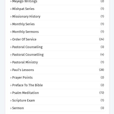
Meyego Writings
(2)
Mishpat Series
(1)
Missionary History
(1)
Monthly Series
(1)
Monthly Sermons
(1)
Order Of Service
(24)
Pastoral Counseling
(3)
Pastoral Counselling
(4)
Pastoral Ministry
(1)
Paul's Lessons
(28)
Prayer Points
(2)
Preface To The Bible
(2)
Psalm Meditation
(72)
Scripture Exam
(1)
Sermon
(3)