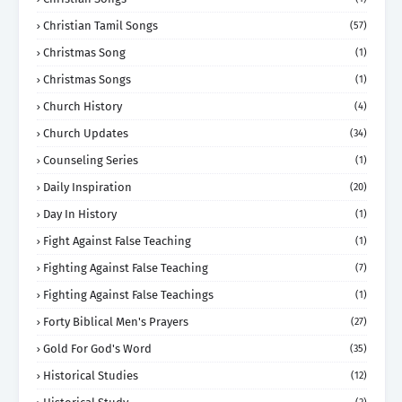
Christian Tamil Songs
(57)
Christmas Song
(1)
Christmas Songs
(1)
Church History
(4)
Church Updates
(34)
Counseling Series
(1)
Daily Inspiration
(20)
Day In History
(1)
Fight Against False Teaching
(1)
Fighting Against False Teaching
(7)
Fighting Against False Teachings
(1)
Forty Biblical Men's Prayers
(27)
Gold For God's Word
(35)
Historical Studies
(12)