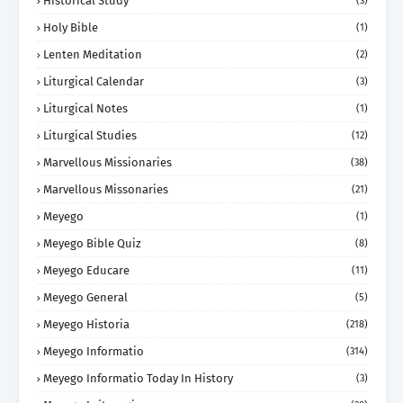
Historical Study
(3)
Holy Bible
(1)
Lenten Meditation
(2)
Liturgical Calendar
(3)
Liturgical Notes
(1)
Liturgical Studies
(12)
Marvellous Missionaries
(38)
Marvellous Missonaries
(21)
Meyego
(1)
Meyego Bible Quiz
(8)
Meyego Educare
(11)
Meyego General
(5)
Meyego Historia
(218)
Meyego Informatio
(314)
Meyego Informatio Today In History
(3)