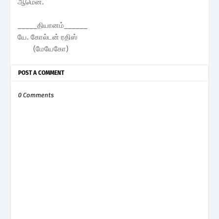
ஆமென்.
_____தியானம்______
யே. கோல்டன் ரதிஸ்
(மேயேகோ)
POST A COMMENT
0 Comments