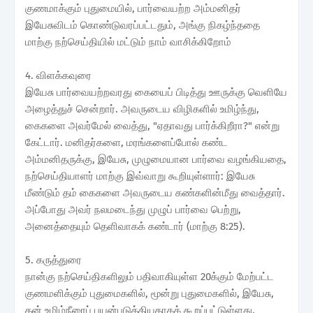
குணமாக்கும் புதுமையில், பார்வையற்ற அம்மனிதர்
இயேசுவிடம் கொண்டுவரப்பட்டதும், அங்கு நிகழ்ந்ததை
மாற்கு நற்செய்தியில் மட்டும் நாம் வாசிக்கிறோம்
4. விளக்கவுரை
இயேசு பார்வையற்றவரது கையைப் பிடித்து ஊருக்கு வெளியே
அழைத்துச் சென்றார். அவருடைய விழிகளில் உமிழ்ந்து,
கைகளை அவர்மேல் வைத்து, "ஏதாவது பார்க்கிறீரா?" என்று
கேட்டார். மனிதர்களை, மரங்களைப்போல் கண்ட
அம்மனிதருக்கு, இயேசு, முழுமையான பார்வை வழங்கியதை,
நற்செய்தியாளர் மாற்கு இவ்வாறு கூறியுள்ளார்: இயேசு
மீண்டும் தம் கைகளை அவருடைய கண்களின்மீது வைத்தார்.
அப்போது அவர் நலமடைந்து முழுப் பார்வை பெற்று,
அனைத்தையும் தெளிவாகக் கண்டார் (மாற்கு 8:25).
5. கருத்துரை
நான்கு நற்செய்திகளிலும் பதிவாகியுள்ள 20க்கும் மேற்பட்ட
குணமளிக்கும் புதுமைகளில், மூன்று புதுமைகளில், இயேசு,
தன் உமிழ்நீரைப் பயன்படுத்தியதாகக் கூறப்பட்டுள்ளது.