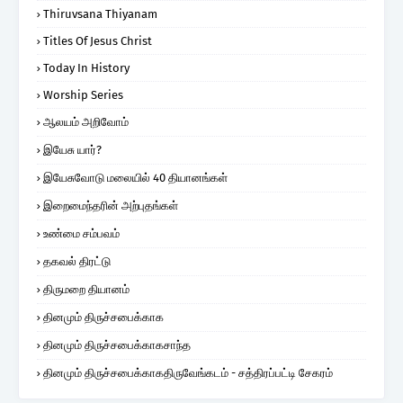
Thiruvsana Thiyanam
Titles Of Jesus Christ
Today In History
Worship Series
ஆலயம் அறிவோம்
இயேசு யார்?
இயேசுவோடு மலையில் 40 தியானங்கள்
இறைமைந்தரின் அற்புதங்கள்
உண்மை சம்பவம்
தகவல் திரட்டு
திருமறை தியானம்
தினமும் திருச்சபைக்காக
தினமும் திருச்சபைக்காகசாந்த
தினமும் திருச்சபைக்காகதிருவேங்கடம் - சத்திரப்பட்டி சேகரம்