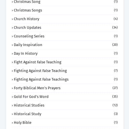
Christmas Song
(1)
Christmas Songs
(1)
Church History
(4)
Church Updates
(34)
Counseling Series
(1)
Daily Inspiration
(20)
Day In History
(1)
Fight Against False Teaching
(1)
Fighting Against False Teaching
(7)
Fighting Against False Teachings
(1)
Forty Biblical Men's Prayers
(27)
Gold For God's Word
(35)
Historical Studies
(12)
Historical Study
(3)
Holy Bible
(1)