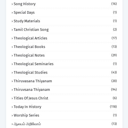
Song History
(16)
Special Days
(1)
Study Materials
(1)
Tamil Christian Song
(2)
Theological Articles
(17)
Theological Books
(13)
Theological Notes
(29)
Theological Seminaries
(1)
Theological Studies
(43)
Thiruvasana Thiyanam
(20)
Thiruvsana Thiyanam
(94)
Titles Of Jesus Christ
(6)
Today In History
(118)
Worship Series
(1)
ஆலயம் அறிவோம்
(13)