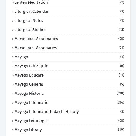
Lenten Meditation
(2)
Liturgical Calendar
(3)
Liturgical Notes
(1)
Liturgical Studies
(12)
Marvellous Missionaries
(38)
Marvellous Missonaries
(21)
Meyego
(1)
Meyego Bible Quiz
(8)
Meyego Educare
(11)
Meyego General
(5)
Meyego Historia
(218)
Meyego Informatio
(314)
Meyego Informatio Today In History
(3)
Meyego Leitourgia
(38)
Meyego Library
(49)