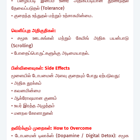
• பழையபடி இன்பம் உணர அதிகப்படியான தூண்டுதல்
தேவைப்படுதல் (Tolerance)
• குறைந்த உந்துதல் மற்றும் உற்சாகமின்மை.
வெளிப்புற அறிகுறிகள்:
• சமூக ஊடகங்கள் மற்றும் கேமிங் அதிக பயன்பாடு
(Scrolling)
• போதைப்பொருட்களுக்கு அடிமையாதல்.
பின்விளைவுகள்: Side Effects
மூளையில் டோபமைன் அளவு குறையும் போது ஏற்படுவது:
• அதிக தூக்கம்
• கவனமின்மை
• ஆக்ரோஷமான குணம்
• உயர் இரத்த அழுத்தம்
• மனநல கோளாறுகள்
தவிர்க்கும் முறைகள்: How to Overcome
• டோபமைன் டிலாக்ஸ் (Dopamine / Digital Detox): சமூக