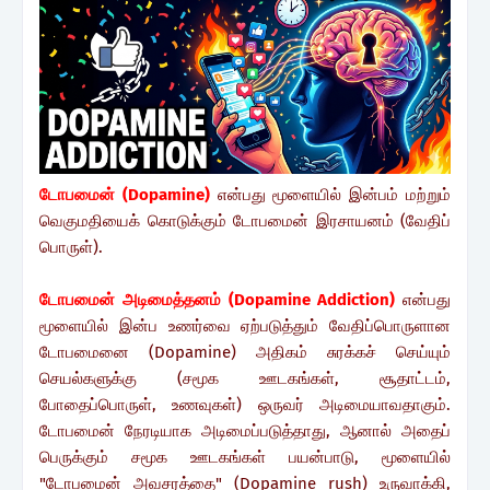
டோபமைன் (Dopamine)
என்பது மூளையில் இன்பம் மற்றும்
வெகுமதியைக் கொடுக்கும் டோபமைன் இரசாயனம் (வேதிப்
பொருள்).
டோபமைன் அடிமைத்தனம் (Dopamine Addiction)
என்பது
மூளையில் இன்ப உணர்வை ஏற்படுத்தும் வேதிப்பொருளான
டோபமைனை (Dopamine) அதிகம் சுரக்கச் செய்யும்
செயல்களுக்கு (சமூக ஊடகங்கள், சூதாட்டம்,
போதைப்பொருள், உணவுகள்) ஒருவர் அடிமையாவதாகும்.
டோபமைன் நேரடியாக அடிமைப்படுத்தாது, ஆனால் அதைப்
பெருக்கும் சமூக ஊடகங்கள் பயன்பாடு, மூளையில்
"டோபமைன் அவசரத்தை" (Dopamine rush) உருவாக்கி,