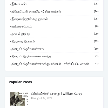
இயேசு யார்?
(35)
இயேசுவோடு மலையில் 40 தியானங்கள்
(34)
இறைமைந்தரின் அற்புதங்கள்
(35)
உண்மை சம்பவம்
(8)
தகவல் திரட்டு
(30)
திருமறை தியானம்
(19)
தினமும் திருச்சபைக்காக
(60)
தினமும் திருச்சபைக்காகசாந்த
(1)
தினமும் திருச்சபைக்காகதிருவேங்கடம் - சத்திரப்பட்டி சேகரம்
(1)
Popular Posts
வில்லியம் கேரி வரலாறு | William Carey
August 17, 2021