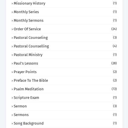
Missionary History
(1)
Monthly Series
(1)
Monthly Sermons
(1)
Order Of Service
(24)
Pastoral Counseling
(3)
Pastoral Counselling
(4)
Pastoral Ministry
(1)
Paul's Lessons
(28)
Prayer Points
(2)
Preface To The Bible
(2)
Psalm Meditation
(72)
Scripture Exam
(1)
Sermon
(3)
Sermons
(1)
Song Background
(1)