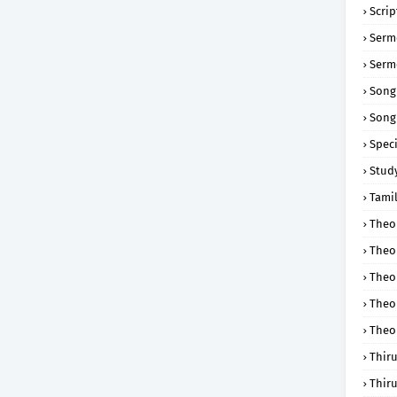
Scri
Serm
Serm
Song
Song
Speci
Study
Tamil
Theol
Theo
Theo
Theo
Theo
Thir
Thir