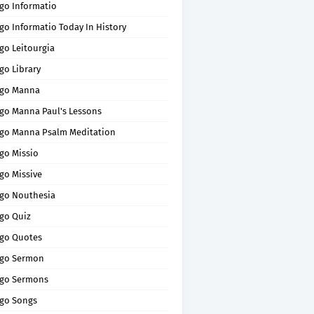
go Informatio
go Informatio Today In History
go Leitourgia
go Library
go Manna
go Manna Paul's Lessons
go Manna Psalm Meditation
go Missio
go Missive
go Nouthesia
go Quiz
go Quotes
go Sermon
go Sermons
go Songs