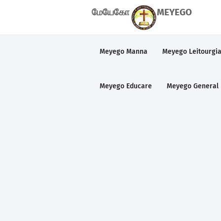
மேயேகோ
MEYEGO
Meyego Manna
Meyego Leitourgi
Meyego Educare
Meyego General