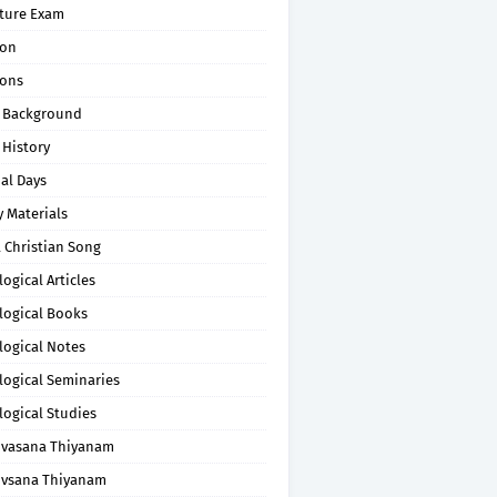
pture Exam
on
ons
 Background
 History
al Days
 Materials
 Christian Song
ogical Articles
logical Books
logical Notes
logical Seminaries
logical Studies
uvasana Thiyanam
uvsana Thiyanam