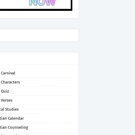
 Carnival
 Characters
 Quiz
 Verses
cal Studies
tian Calendar
tian Counseling