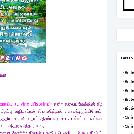
LABELS
Bible
ததி
Bible
Bible
Bible
ய்... (Divine Offspring)"
என்ற தலையங்கத்தின் கீழ்
Bibli
றப்பு வழிபாட்டில் தியானித்துக் கொண்டிருக்கிறோம்.
Chris
்ததியானராகிய நாம் ஆண்டவரால் படைக்கப்பட்டவர்கள்
றோம். அதற்கு ஆதாரமாக,
Chris
ை நோக்கி: நீங்கள் பலுகிப் பெருகி, பூமியை நிரப்பி,