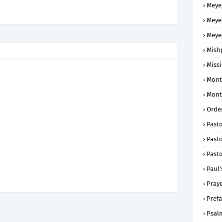
Meye
Meye
Meye
Mish
Missi
Mont
Mont
Order
Past
Pasto
Pasto
Paul'
Praye
Prefa
Psal