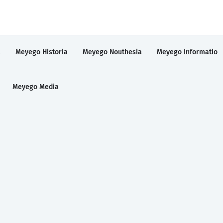
a
Meyego Historia
Meyego Nouthesia
Meyego Informatio
Meyego Media