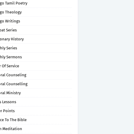
go Tamil Poetry
go Theology
go Writings
pat Series
onary History
hly Series
hly Sermons
 Of Service
oral Counseling
ral Counselling
ral Ministry
s Lessons
r Points
ce To The Bible
m Meditation