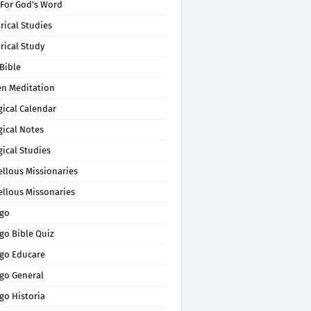
 For God's Word
rical Studies
rical Study
Bible
en Meditation
gical Calendar
gical Notes
gical Studies
ellous Missionaries
ellous Missonaries
go
go Bible Quiz
go Educare
go General
go Historia