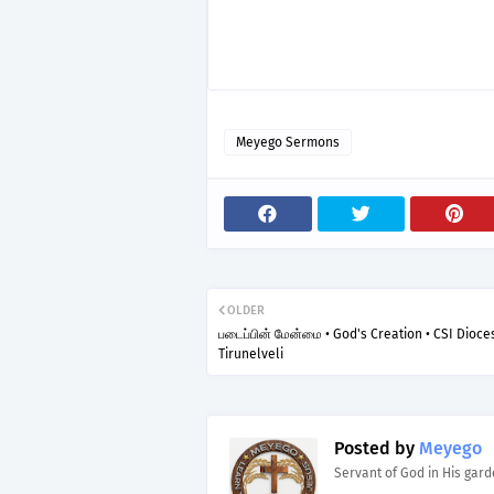
Meyego Sermons
OLDER
படைப்பின் மேன்மை • God's Creation • CSI Dioce
Tirunelveli
Posted by
Meyego
Servant of God in His gar