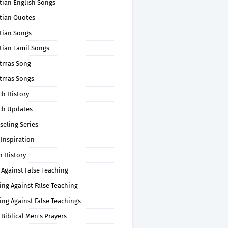
tian English Songs
stian Quotes
tian Songs
tian Tamil Songs
stmas Song
stmas Songs
ch History
ch Updates
seling Series
 Inspiration
n History
 Against False Teaching
ing Against False Teaching
ing Against False Teachings
 Biblical Men's Prayers