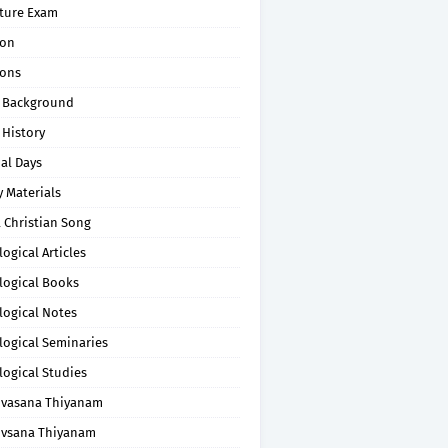
pture Exam
on
ons
 Background
 History
al Days
 Materials
 Christian Song
ogical Articles
logical Books
logical Notes
logical Seminaries
logical Studies
uvasana Thiyanam
uvsana Thiyanam