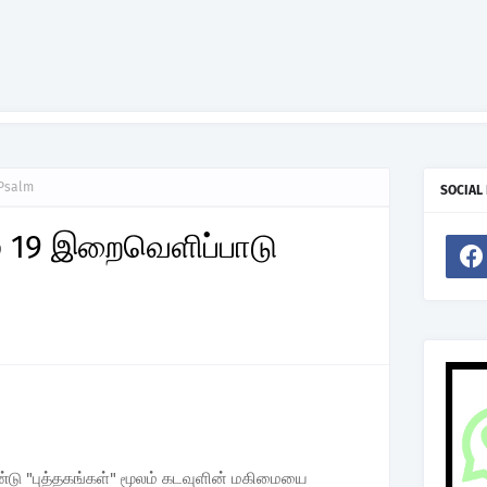
 Psalm
SOCIAL
ம் 19 இறைவெளிப்பாடு
ண்டு "புத்தகங்கள்" மூலம் கடவுளின் மகிமையை