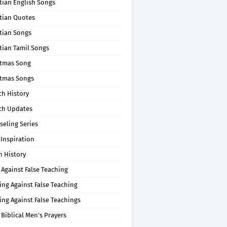
tian English Songs
stian Quotes
tian Songs
tian Tamil Songs
stmas Song
stmas Songs
ch History
ch Updates
seling Series
 Inspiration
n History
 Against False Teaching
ing Against False Teaching
ing Against False Teachings
 Biblical Men's Prayers