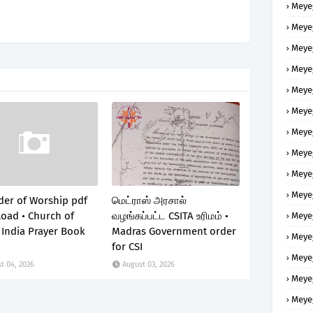
Meye
Meye
Meye
Meye
Meye
Meye
Meye
Meye
Meye
Meye
der of Worship pdf
மெட்ராஸ் அரசால்
oad • Church of
வழங்கப்பட்ட CSITA உரிமம் •
Meye
 India Prayer Book
Madras Government order
Meye
for CSI
Meye
t 04, 2026
August 03, 2026
Meye
Meye