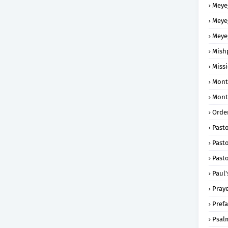
Meye
Meye
Meye
Mish
Missi
Mont
Mont
Order
Past
Pasto
Pasto
Paul'
Praye
Prefa
Psal