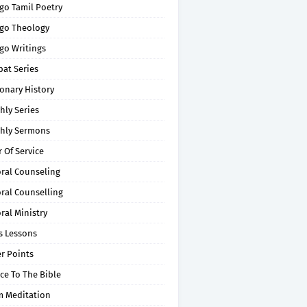
go Tamil Poetry
go Theology
go Writings
pat Series
onary History
hly Series
hly Sermons
 Of Service
oral Counseling
ral Counselling
ral Ministry
s Lessons
r Points
ce To The Bible
m Meditation