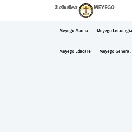
மேயேகோ
MEYEGO
Meyego Manna
Meyego Leitourgi
Meyego Educare
Meyego General