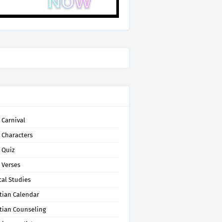
 Carnival
 Characters
 Quiz
 Verses
cal Studies
tian Calendar
tian Counseling