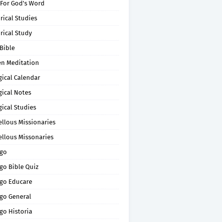
 For God's Word
rical Studies
rical Study
Bible
en Meditation
gical Calendar
gical Notes
gical Studies
ellous Missionaries
ellous Missonaries
go
go Bible Quiz
go Educare
go General
go Historia