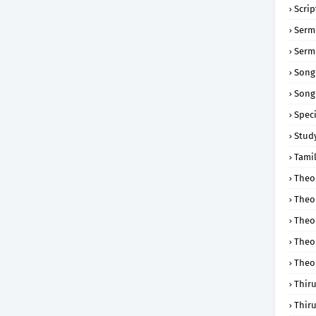
Scri
Serm
Serm
Song
Song
Speci
Study
Tamil
Theol
Theo
Theo
Theo
Theo
Thir
Thir