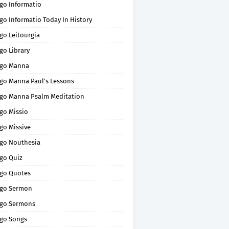
go Informatio
go Informatio Today In History
go Leitourgia
go Library
go Manna
go Manna Paul's Lessons
go Manna Psalm Meditation
go Missio
go Missive
go Nouthesia
go Quiz
go Quotes
go Sermon
go Sermons
go Songs