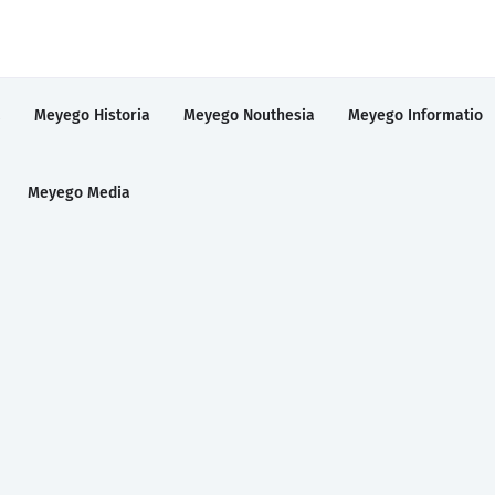
a
Meyego Historia
Meyego Nouthesia
Meyego Informatio
Meyego Media