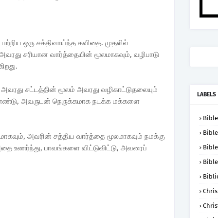
பற்றிய ஒரு சக்திவாய்ந்த கவிதை. முதலில்
 அவரது சரியான வார்த்தையின் மூலமாகவும், வழிபாடு
ிறது.
, அவரது சட்டத்தின் மூலம் அவரது வழிகாட்டுதலையும்
LABELS
கொண்டு, அவருடன் நெருக்கமாக நடக்க மக்களை
Bible
Bible
மாகவும், அவரின் சத்திய வார்த்தை மூலமாகவும் நமக்கு
அதை உணர்ந்து, பாவங்களை விட்டுவிட்டு, அவரைப்
Bible
Bible
Bibli
Chris
Chris