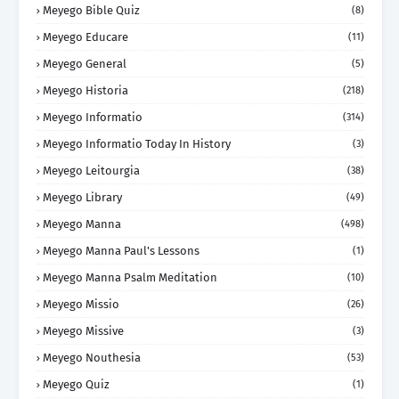
Meyego Bible Quiz
(8)
Meyego Educare
(11)
Meyego General
(5)
Meyego Historia
(218)
Meyego Informatio
(314)
Meyego Informatio Today In History
(3)
Meyego Leitourgia
(38)
Meyego Library
(49)
Meyego Manna
(498)
Meyego Manna Paul's Lessons
(1)
Meyego Manna Psalm Meditation
(10)
Meyego Missio
(26)
Meyego Missive
(3)
Meyego Nouthesia
(53)
Meyego Quiz
(1)