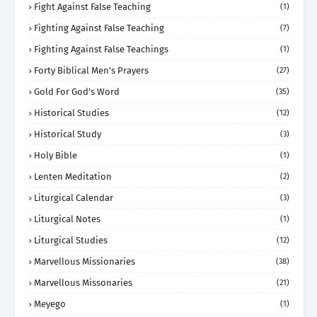
Fight Against False Teaching
(1)
Fighting Against False Teaching
(7)
Fighting Against False Teachings
(1)
Forty Biblical Men's Prayers
(27)
Gold For God's Word
(35)
Historical Studies
(12)
Historical Study
(3)
Holy Bible
(1)
Lenten Meditation
(2)
Liturgical Calendar
(3)
Liturgical Notes
(1)
Liturgical Studies
(12)
Marvellous Missionaries
(38)
Marvellous Missonaries
(21)
Meyego
(1)