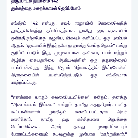
திருப்பாடல் தியானம் 142
துக்கத்தை மறைக்காமல் ஜெபிப்போம்
சங்கீதம் 142 என்பது, சவுல் ராஜாவின் கொலைவெறித்
துரத்தலிலிருந்து தப்பிப்பதற்காக தாவீது ஒரு குகையில்
ஒளிந்திருந்தபோது எழுதிய, மிகவும் தனிப்பட்ட ஒரு புலம்பல்
ஆகும். "குகையில் இருந்தபோது தாவீது செய்த ஜெபம்" என்று
குறிப்பிடப்படும் இது, முழுமையான தனிமை, பயம் மற்றும்
ஆழ்ந்த கையறுநிலை ஆகியவற்றின் ஒரு தருணத்தைப்
படம்பிடிக்கிறது. இந்த ஜெபம் பிற்காலத்தில் இஸ்ரவேலின்
ஆராதனையில் பயன்படுத்தப்படும் ஒரு சங்கீதமாக
மாற்றப்பட்டது.
"எனக்காக யாரும் கவலைப்படவில்லை" என்றும், தனக்கு
"அடைக்கலம் இல்லை" என்றும் தாவீது கதறுகிறார். மனித
கூட்டாளிகளால் முற்றிலும் கைவிடப்பட்டதாக அவர்
உணர்ந்தார். தாவீது ஒரு கச்சிதமான ஜெபத்தை
செய்யவில்லை. அவர் தனது முறையீட்டையும்
போராட்டங்களையும் கடவுளுக்கு முன்பாக "ஊற்றுகிறார்."