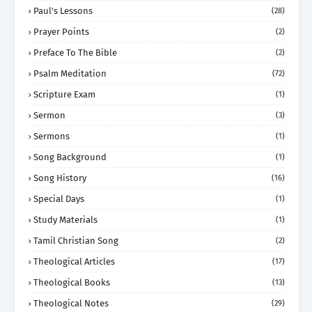
Paul's Lessons
(28)
Prayer Points
(2)
Preface To The Bible
(2)
Psalm Meditation
(72)
Scripture Exam
(1)
Sermon
(3)
Sermons
(1)
Song Background
(1)
Song History
(16)
Special Days
(1)
Study Materials
(1)
Tamil Christian Song
(2)
Theological Articles
(17)
Theological Books
(13)
Theological Notes
(29)