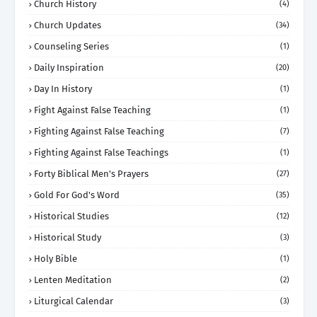
Church History
(4)
Church Updates
(34)
Counseling Series
(1)
Daily Inspiration
(20)
Day In History
(1)
Fight Against False Teaching
(1)
Fighting Against False Teaching
(7)
Fighting Against False Teachings
(1)
Forty Biblical Men's Prayers
(27)
Gold For God's Word
(35)
Historical Studies
(12)
Historical Study
(3)
Holy Bible
(1)
Lenten Meditation
(2)
Liturgical Calendar
(3)