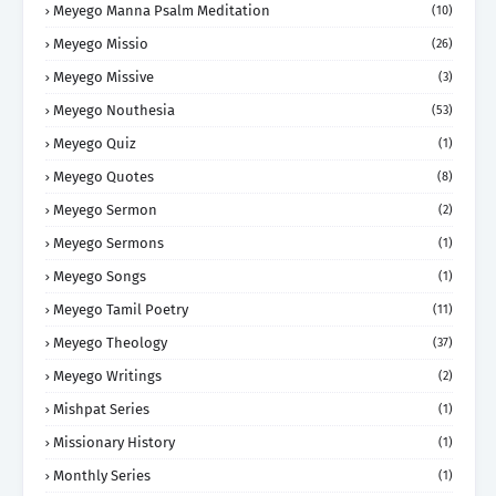
Meyego Manna Psalm Meditation
(10)
Meyego Missio
(26)
Meyego Missive
(3)
Meyego Nouthesia
(53)
Meyego Quiz
(1)
Meyego Quotes
(8)
Meyego Sermon
(2)
Meyego Sermons
(1)
Meyego Songs
(1)
Meyego Tamil Poetry
(11)
Meyego Theology
(37)
Meyego Writings
(2)
Mishpat Series
(1)
Missionary History
(1)
Monthly Series
(1)