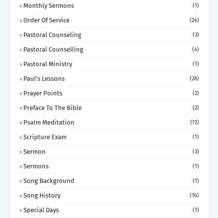
Monthly Sermons
(1)
Order Of Service
(24)
Pastoral Counseling
(3)
Pastoral Counselling
(4)
Pastoral Ministry
(1)
Paul's Lessons
(28)
Prayer Points
(2)
Preface To The Bible
(2)
Psalm Meditation
(72)
Scripture Exam
(1)
Sermon
(3)
Sermons
(1)
Song Background
(1)
Song History
(16)
Special Days
(1)