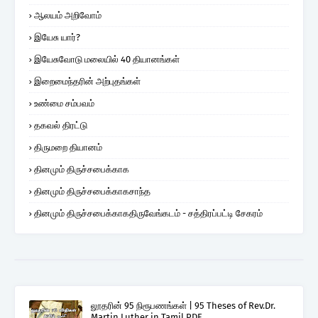
ஆலயம் அறிவோம்
இயேசு யார்?
இயேசுவோடு மலையில் 40 தியானங்கள்
இறைமைந்தரின் அற்புதங்கள்
உண்மை சம்பவம்
தகவல் திரட்டு
திருமறை தியானம்
தினமும் திருச்சபைக்காக
தினமும் திருச்சபைக்காகசாந்த
தினமும் திருச்சபைக்காகதிருவேங்கடம் - சத்திரப்பட்டி சேகரம்
லூதரின் 95 நிரூபணங்கள் | 95 Theses of Rev.Dr.
Martin Luther in Tamil PDF