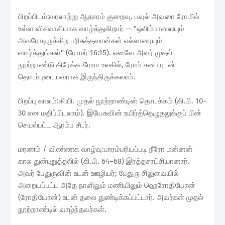
பிறப்பிடம்:வரலாற்று ஆதாரம் குறைவு. பவுல் அவரை ரோமில்
உள்ள விசுவாசியாக வாழ்த்துகிறார் — "ஒலிம்பாஸையும்
அவரோடிருக்கிற பரிசுத்தவான்கள் எல்லாரையும்
வாழ்த்துங்கள்" (ரோமர் 16:15). எனவே அவர் முதல்
நூற்றாண்டு கிரேக்க-ரோம உலகில், ரோம் சபையுடன்
தொடர்புடையவராக இருந்திருக்கலாம்.
பிறப்பு காலம்:கி.பி. முதல் நூற்றாண்டின் தொடக்கம் (கி.பி. 10–
30 என மதிப்பிடலாம்). இயேசுவின் உயிர்த்தெழுதலுக்குப் பின்
செயல்பட்ட ஆரம்ப சீடர்.
மரணம் / விண்ணக வாழ்வு:பாரம்பரியப்படி நீரோ மன்னன்
கால துன்புறுத்தலில் (கி.பி. 64–68) இரத்தசாட்சியானார்.
அவர் பேதுருவின் உடன் ஊழியர்; பேதுரு சிலுவையில்
அறையப்பட்ட அதே நாளிலும் மணியிலும் ஹெரோதியோன்
(ரோதியோன்) உடன் தலை துண்டிக்கப்பட்டார். அவர்கள் முதல்
நூற்றாண்டில் வாழ்ந்தவர்கள்.