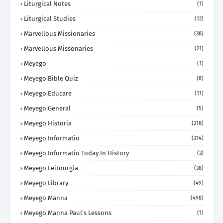
Liturgical Notes
(1)
Liturgical Studies
(12)
Marvellous Missionaries
(38)
Marvellous Missonaries
(21)
Meyego
(1)
Meyego Bible Quiz
(8)
Meyego Educare
(11)
Meyego General
(5)
Meyego Historia
(218)
Meyego Informatio
(314)
Meyego Informatio Today In History
(3)
Meyego Leitourgia
(38)
Meyego Library
(49)
Meyego Manna
(498)
Meyego Manna Paul's Lessons
(1)