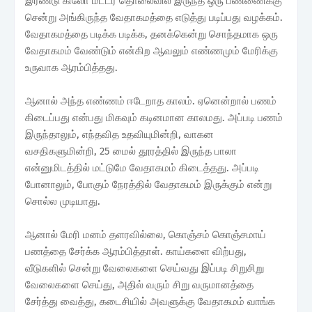
இரண்டு கிலோ மீட்டர் தொலைவில் இருந்த ஒரு பண்ணைக்கு
சென்று அங்கிருந்த வேதாகமத்தை எடுத்து படிப்பது வழக்கம்.
வேதாகமத்தை படிக்க படிக்க, தனக்கென்று சொந்தமாக ஒரு
வேதாகமம் வேண்டும் என்கிற ஆவலும் எண்ணமும் மேரிக்கு
உருவாக ஆரம்பித்தது.
ஆனால் அந்த எண்ணம் ஈடேறாத காலம். ஏனென்றால் பணம்
கிடைப்பது என்பது மிகவும் கடினமான காலமது. அப்படி பணம்
இருந்தாலும், எந்தவித உதவியுமின்றி, வாகன
வசதிகளுமின்றி, 25 மைல் தூரத்தில் இருந்த பாலா
என்னுமிடத்தில் மட்டுமே வேதாகமம் கிடைத்தது. அப்படி
போனாலும், போகும் நேரத்தில் வேதாகமம் இருக்கும் என்று
சொல்ல முடியாது.
ஆனால் மேரி மனம் தளரவில்லை, கொஞ்சம் கொஞ்சமாய்
பணத்தை சேர்க்க ஆரம்பித்தாள். காய்களை விற்பது,
வீடுகளில் சென்று வேலைகளை செய்வது இப்படி சிறுசிறு
வேலைகளை செய்து, அதில் வரும் சிறு வருமானத்தை
சேர்த்து வைத்து, கடைசியில் அவளுக்கு வேதாகமம் வாங்க