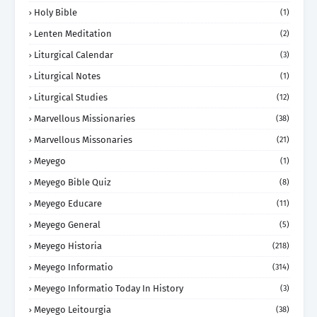
Holy Bible
(1)
Lenten Meditation
(2)
Liturgical Calendar
(3)
Liturgical Notes
(1)
Liturgical Studies
(12)
Marvellous Missionaries
(38)
Marvellous Missonaries
(21)
Meyego
(1)
Meyego Bible Quiz
(8)
Meyego Educare
(11)
Meyego General
(5)
Meyego Historia
(218)
Meyego Informatio
(314)
Meyego Informatio Today In History
(3)
Meyego Leitourgia
(38)