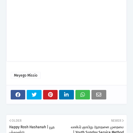
Meyego Missio
OLDER
NEWER
Happy Rosh Hashanah | யூத
வாலிபர் ஞாயிறு ஆராதனை முறைமை
புத்தாண்டு
| Youth Sunday Service Method