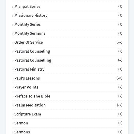
Mishpat Series
(1)
Missionary History
(1)
Monthly Series
(1)
Monthly Sermons
(1)
Order Of Service
(24)
Pastoral Counseling
(3)
Pastoral Counselling
(4)
Pastoral Ministry
(1)
Paul's Lessons
(28)
Prayer Points
(2)
Preface To The Bible
(2)
Psalm Meditation
(72)
Scripture Exam
(1)
Sermon
(3)
Sermons
(1)