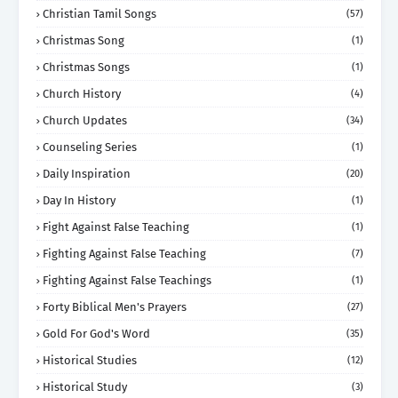
Christian Tamil Songs
(57)
Christmas Song
(1)
Christmas Songs
(1)
Church History
(4)
Church Updates
(34)
Counseling Series
(1)
Daily Inspiration
(20)
Day In History
(1)
Fight Against False Teaching
(1)
Fighting Against False Teaching
(7)
Fighting Against False Teachings
(1)
Forty Biblical Men's Prayers
(27)
Gold For God's Word
(35)
Historical Studies
(12)
Historical Study
(3)