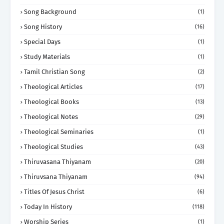
Song Background
(1)
Song History
(16)
Special Days
(1)
Study Materials
(1)
Tamil Christian Song
(2)
Theological Articles
(17)
Theological Books
(13)
Theological Notes
(29)
Theological Seminaries
(1)
Theological Studies
(43)
Thiruvasana Thiyanam
(20)
Thiruvsana Thiyanam
(94)
Titles Of Jesus Christ
(6)
Today In History
(118)
Worship Series
(1)