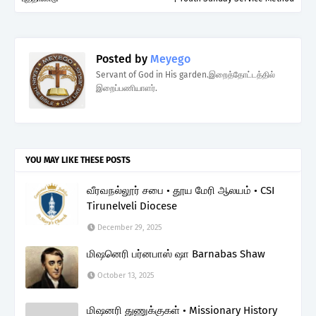
Posted by
Meyego
Servant of God in His garden.இறைத்தோட்டத்தில்
இறைப்பணியாளர்.
YOU MAY LIKE THESE POSTS
வீரவநல்லூர் சபை • தூய மேரி ஆலயம் • CSI
Tirunelveli Diocese
December 29, 2025
மிஷனெரி பர்னபாஸ் ஷா Barnabas Shaw
October 13, 2025
மிஷனரி துணுக்குகள் • Missionary History