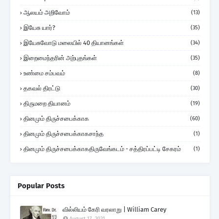
ஆலயம் அறிவோம்
(13)
இயேசு யார்?
(35)
இயேசுவோடு மலையில் 40 தியானங்கள்
(34)
இறைமைந்தரின் அற்புதங்கள்
(35)
உண்மை சம்பவம்
(8)
தகவல் திரட்டு
(30)
திருமறை தியானம்
(19)
தினமும் திருச்சபைக்காக
(60)
தினமும் திருச்சபைக்காகசாந்த
(1)
தினமும் திருச்சபைக்காகதிருவேங்கடம் - சத்திரப்பட்டி சேகரம்
(1)
Popular Posts
வில்லியம் கேரி வரலாறு | William Carey
August 17, 2021