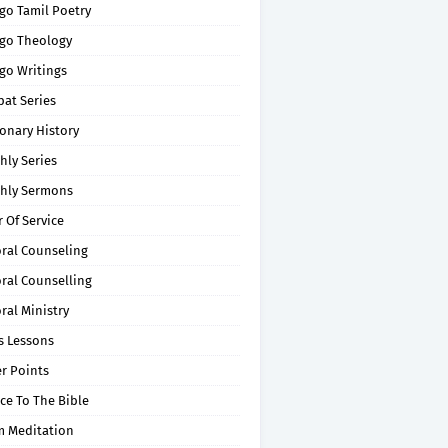
go Tamil Poetry
go Theology
go Writings
pat Series
onary History
hly Series
hly Sermons
 Of Service
oral Counseling
ral Counselling
ral Ministry
s Lessons
r Points
ce To The Bible
m Meditation