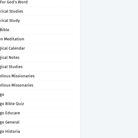
 For God's Word
rical Studies
rical Study
Bible
en Meditation
gical Calendar
gical Notes
gical Studies
ellous Missionaries
ellous Missonaries
go
go Bible Quiz
go Educare
go General
go Historia