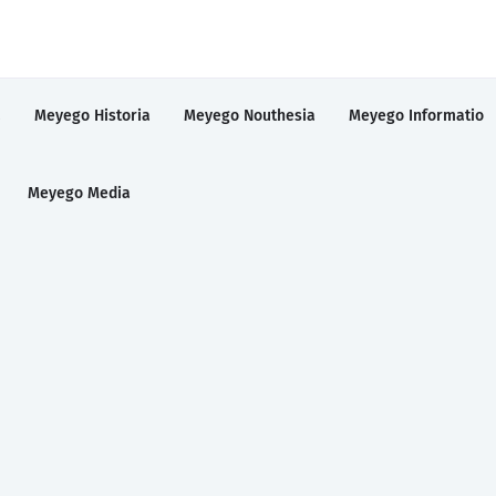
a
Meyego Historia
Meyego Nouthesia
Meyego Informatio
Meyego Media