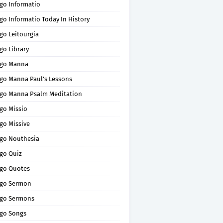
go Informatio
go Informatio Today In History
go Leitourgia
go Library
go Manna
go Manna Paul's Lessons
go Manna Psalm Meditation
go Missio
go Missive
go Nouthesia
go Quiz
go Quotes
go Sermon
go Sermons
go Songs