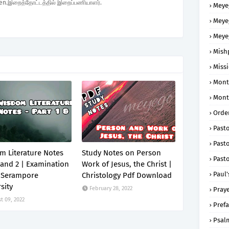
den.இறைத்தோட்டத்தில் இறைப்பணியாளர்.
Meye
Meye
Meye
Mish
Missi
Mont
Mont
Order
Past
Pasto
m Literature Notes
Study Notes on Person
Pasto
 and 2 | Examination
Work of Jesus, the Christ |
Paul'
 Serampore
Christology Pdf Download
sity
February 28, 2022
Praye
t 09, 2022
Prefa
Psal