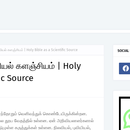
யல் களஞ்சியம் | Holy Bible as a Scientific Source
SOCIAL
யல் களஞ்சியம் | Holy
ic Source
னந்தோறும் வெளிவந்துக் கொண்டேயிருக்கின்றன.
பல தூய வேதத்தில் உள்ளன. ஏன் அறிவியலாளர்களால்
ட்டுமுள்ள கருத்துக்கள் உள்ளன. நிலவியல், புவியியல்,