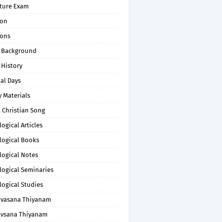
pture Exam
on
ons
 Background
 History
al Days
 Materials
 Christian Song
ogical Articles
logical Books
logical Notes
logical Seminaries
logical Studies
uvasana Thiyanam
uvsana Thiyanam