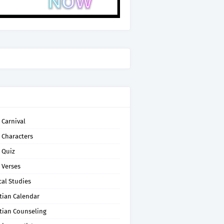
 Carnival
 Characters
 Quiz
 Verses
cal Studies
tian Calendar
tian Counseling