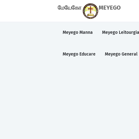
மேயேகோ
MEYEGO
Meyego Manna
Meyego Leitourgi
Meyego Educare
Meyego General