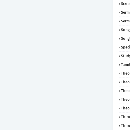
Scri
Serm
Serm
Song
Song
Speci
Study
Tamil
Theol
Theo
Theo
Theo
Theo
Thir
Thir