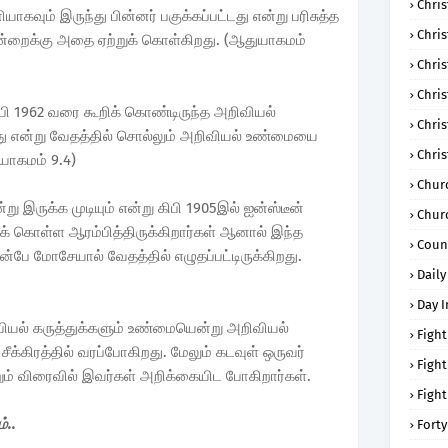
Chris
யாகவும் இருந்து பின்னர் பகுக்கப்பட்டது என்று பரிசுத்த
Chri
ன்றைக்கு அதை ஏற்றுக் கொள்கிறது. (ஆதுயாகமம்
Chris
Chris
கிபி 1962 வரை கூறிக் கொண்டிருந்த அறிவியல்
Chri
கிறது என்று வேதத்தில் சொல்லும் அறிவியல் உண்மையை
Chri
யாகமம் 9.4)
Chur
 இருக்க முடியும் என்று கிபி 1905இல் ஐன்ஸ்டீன்
Chur
ுக் கொள்ள ஆரம்பித்திருக்கிறார்கள் ஆனால் இந்த
Coun
ே மோசேயால் வேதத்தில் எழுதப்பட்டிருக்கிறது.
Daily
Day I
ியல் கருத்துக்களும் உண்மையென்று அறிவியல்
Fight
சீக்கிரத்தில் வரப்போகிறது. மேலும் கடவுள் ஒருவர்
Fight
றும் விரைவில் இவர்கள் அறிக்கையிட போகிறார்கள்.
Fight
்..
Forty