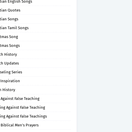
tian English Songs
stian Quotes
tian Songs
tian Tamil Songs
stmas Song
stmas Songs
ch History
ch Updates
seling Series
 Inspiration
n History
 Against False Teaching
ing Against False Teaching
ing Against False Teachings
 Biblical Men's Prayers