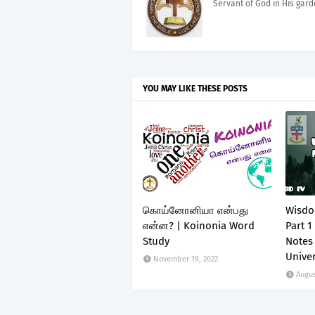
Servant of God in His gar
YOU MAY LIKE THESE POSTS
கொய்னோனியா என்பது
Wisdo
என்ன? | Koinonia Word
Part 1
Study
Notes
Univer
November 19, 2022
Augus