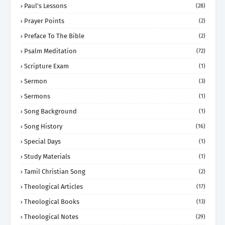
Paul's Lessons
(28)
Prayer Points
(2)
Preface To The Bible
(2)
Psalm Meditation
(72)
Scripture Exam
(1)
Sermon
(3)
Sermons
(1)
Song Background
(1)
Song History
(16)
Special Days
(1)
Study Materials
(1)
Tamil Christian Song
(2)
Theological Articles
(17)
Theological Books
(13)
Theological Notes
(29)