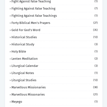
Fight Against False Teaching
(1)
Fighting Against False Teaching
(7)
Fighting Against False Teachings
(1)
Forty Biblical Men's Prayers
(27)
Gold For God's Word
(35)
Historical Studies
(12)
Historical Study
(3)
Holy Bible
(1)
Lenten Meditation
(2)
Liturgical Calendar
(3)
Liturgical Notes
(1)
Liturgical Studies
(12)
Marvellous Missionaries
(38)
Marvellous Missonaries
(21)
Meyego
(1)