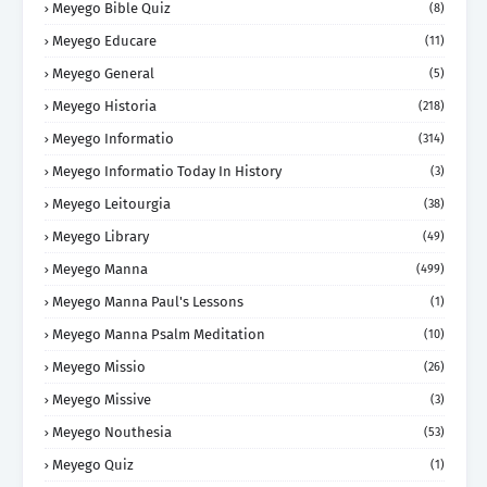
Meyego Bible Quiz
(8)
Meyego Educare
(11)
Meyego General
(5)
Meyego Historia
(218)
Meyego Informatio
(314)
Meyego Informatio Today In History
(3)
Meyego Leitourgia
(38)
Meyego Library
(49)
Meyego Manna
(499)
Meyego Manna Paul's Lessons
(1)
Meyego Manna Psalm Meditation
(10)
Meyego Missio
(26)
Meyego Missive
(3)
Meyego Nouthesia
(53)
Meyego Quiz
(1)